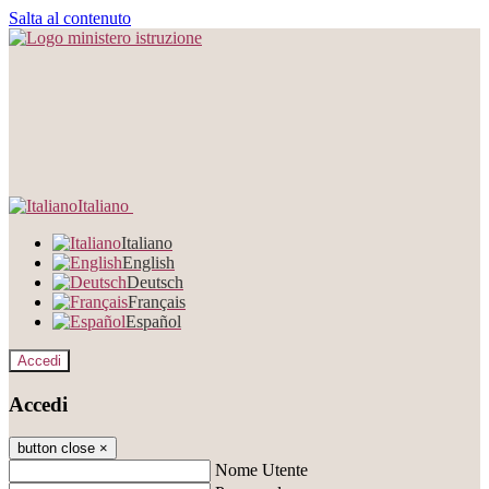
Salta al contenuto
Italiano
Italiano
English
Deutsch
Français
Español
Accedi
Accedi
button close
×
Nome Utente