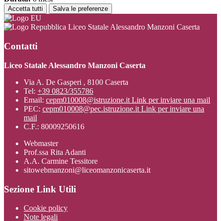
Accetta tutti
Salva le preferenze
Liceo Statale Alessandro Manzoni Caserta
Contatti
Liceo Statale Alessandro Manzoni Caserta
Via A. De Gasperi , 8100 Caserta
Tel:
+39 0823/355786
Email:
cepm010008@istruzione.it
Link per inviare una mail
PEC:
cepm010008@pec.istruzione.it
Link per inviare una
mail
C.F.: 80009250616
Webmaster
Prof.ssa Rita Adanti
A.A. Carmine Tessitore
sitowebmanzoni@liceomanzonicaserta.it
Sezione Link Utili
Cookie policy
Note legali