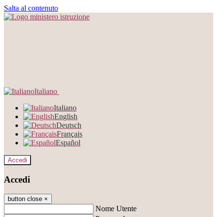
Salta al contenuto
Italiano
Italiano
English
Deutsch
Français
Español
Accedi
Accedi
button close
×
Nome Utente