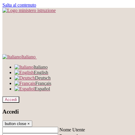
Salta al contenuto
Italiano
Italiano
English
Deutsch
Français
Español
Accedi
Accedi
button close
×
Nome Utente