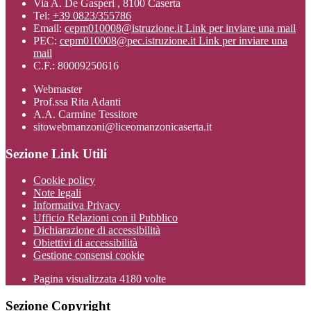
Via A. De Gasperi , 8100 Caserta
Tel:
+39 0823/355786
Email:
cepm010008@istruzione.it
Link per inviare una mail
PEC:
cepm010008@pec.istruzione.it
Link per inviare una
mail
C.F.: 80009250616
Webmaster
Prof.ssa Rita Adanti
A.A. Carmine Tessitore
sitowebmanzoni@liceomanzonicaserta.it
Sezione Link Utili
Cookie policy
Note legali
Informativa Privacy
Ufficio Relazioni con il Pubblico
Dichiarazione di accessibilità
Obiettivi di accessibilità
Gestione consensi cookie
Pagina visualizzata
4180
volte
Sezione Copyright