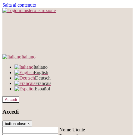
Salta al contenuto
Italiano
Italiano
English
Deutsch
Français
Español
Accedi
Accedi
button close
×
Nome Utente