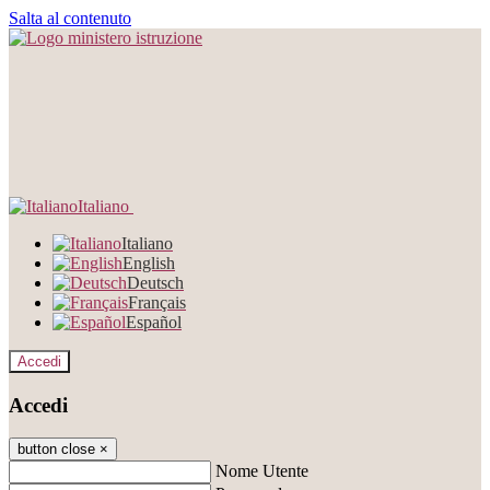
Salta al contenuto
Italiano
Italiano
English
Deutsch
Français
Español
Accedi
Accedi
button close
×
Nome Utente