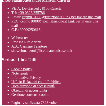
Liceo Statale Alessandro Manzoni Caserta
Via A. De Gasperi , 8100 Caserta
Tel:
+39 0823/355786
Email:
cepm010008@istruzione.it
Link per inviare una mail
PEC:
cepm010008@pec.istruzione.it
Link per inviare una
mail
C.F.: 80009250616
Webmaster
Prof.ssa Rita Adanti
A.A. Carmine Tessitore
sitowebmanzoni@liceomanzonicaserta.it
Sezione Link Utili
Cookie policy
Note legali
Informativa Privacy
Ufficio Relazioni con il Pubblico
Dichiarazione di accessibilità
Obiettivi di accessibilità
Gestione consensi cookie
Pagina visualizzata
7828
volte