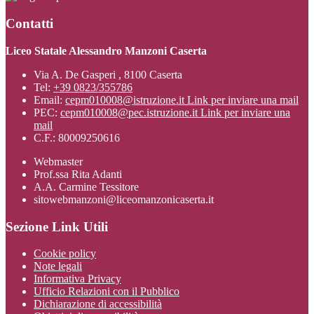
Contatti
Liceo Statale Alessandro Manzoni Caserta
Via A. De Gasperi , 8100 Caserta
Tel:
+39 0823/355786
Email:
cepm010008@istruzione.it
Link per inviare una mail
PEC:
cepm010008@pec.istruzione.it
Link per inviare una
mail
C.F.: 80009250616
Webmaster
Prof.ssa Rita Adanti
A.A. Carmine Tessitore
sitowebmanzoni@liceomanzonicaserta.it
Sezione Link Utili
Cookie policy
Note legali
Informativa Privacy
Ufficio Relazioni con il Pubblico
Dichiarazione di accessibilità