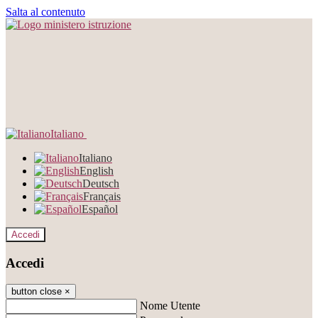
Salta al contenuto
Italiano
Italiano
English
Deutsch
Français
Español
Accedi
Accedi
button close
×
Nome Utente