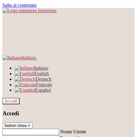
Salta al contenuto
Italiano
Italiano
English
Deutsch
Français
Español
Accedi
Accedi
button close
×
Nome Utente