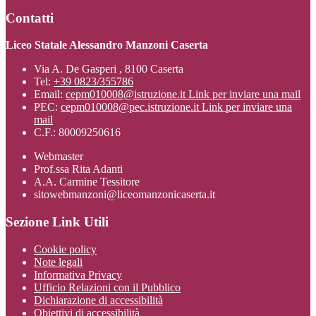
Contatti
Liceo Statale Alessandro Manzoni Caserta
Via A. De Gasperi , 8100 Caserta
Tel:
+39 0823/355786
Email:
cepm010008@istruzione.it
Link per inviare una mail
PEC:
cepm010008@pec.istruzione.it
Link per inviare una
mail
C.F.: 80009250616
Webmaster
Prof.ssa Rita Adanti
A.A. Carmine Tessitore
sitowebmanzoni@liceomanzonicaserta.it
Sezione Link Utili
Cookie policy
Note legali
Informativa Privacy
Ufficio Relazioni con il Pubblico
Dichiarazione di accessibilità
Obiettivi di accessibilità