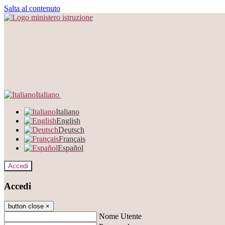
Salta al contenuto
Italiano
Italiano
English
Deutsch
Français
Español
Accedi
Accedi
button close
×
Nome Utente