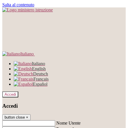
Salta al contenuto
Italiano
Italiano
English
Deutsch
Français
Español
Accedi
Accedi
button close
×
Nome Utente