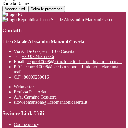
Durata:
6 mesi
Accetta tutti
Salva le preferenze
Liceo Statale Alessandro Manzoni Caserta
Contatti
Liceo Statale Alessandro Manzoni Caserta
Via A. De Gasperi , 8100 Caserta
Tel:
+39 0823/355786
Email:
cepm010008@istruzione.it
Link per inviare una mail
PEC:
cepm010008@pec.istruzione.it
Link per inviare una
mail
C.F.: 80009250616
Webmaster
Prof.ssa Rita Adanti
A.A. Carmine Tessitore
sitowebmanzoni@liceomanzonicaserta.it
Sezione Link Utili
Cookie policy