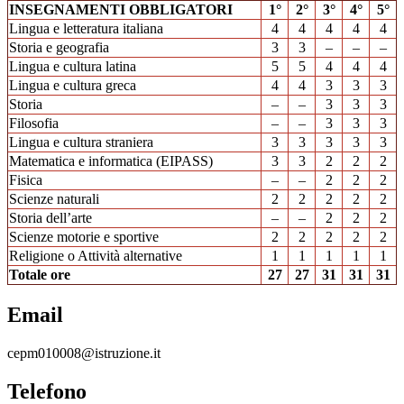
INSEGNAMENTI OBBLIGATORI
1°
2°
3°
4°
5°
Lingua e letteratura italiana
4
4
4
4
4
Storia e geografia
3
3
–
–
–
Lingua e cultura latina
5
5
4
4
4
Lingua e cultura greca
4
4
3
3
3
Storia
–
–
3
3
3
Filosofia
–
–
3
3
3
Lingua e cultura straniera
3
3
3
3
3
Matematica e informatica (EIPASS)
3
3
2
2
2
Fisica
–
–
2
2
2
Scienze naturali
2
2
2
2
2
Storia dell’arte
–
–
2
2
2
Scienze motorie e sportive
2
2
2
2
2
Religione o Attività alternative
1
1
1
1
1
Totale ore
27
27
31
31
31
Email
cepm010008@istruzione.it
Telefono