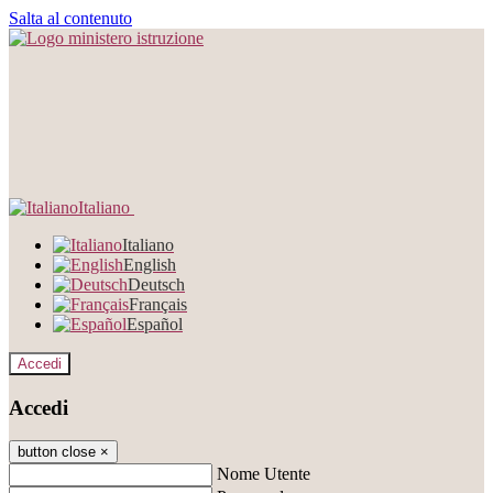
Salta al contenuto
Italiano
Italiano
English
Deutsch
Français
Español
Accedi
Accedi
button close
×
Nome Utente