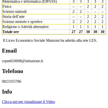
Matematica e informatica (EIPASS)
3
3
3
3
3
Fisica
–
–
2
2
2
Scienze naturali
2
2
–
–
–
Storia dell’arte
–
–
2
2
2
Scienze motorie e sportive
2
2
2
2
2
Religione o Attività alternative
1
1
1
1
1
Totale ore
27
27
30
30
30
Il Liceo Economico Sociale Manzoni ha aderito alla rete LES.
Email
cepm010008@istruzione.it
Telefono
0823355786
Info
Clicca qui per visualizzare il Video