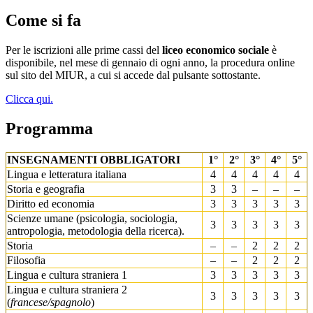
Come si fa
Per le iscrizioni alle prime cassi del
liceo economico sociale
è
disponibile, nel mese di gennaio di ogni anno, la procedura online
sul sito del MIUR, a cui si accede dal pulsante sottostante.
Clicca qui.
Programma
INSEGNAMENTI OBBLIGATORI
1°
2°
3°
4°
5°
Lingua e letteratura italiana
4
4
4
4
4
Storia e geografia
3
3
–
–
–
Diritto ed economia
3
3
3
3
3
Scienze umane (psicologia, sociologia,
3
3
3
3
3
antropologia, metodologia della ricerca).
Storia
–
–
2
2
2
Filosofia
–
–
2
2
2
Lingua e cultura straniera 1
3
3
3
3
3
Lingua e cultura straniera 2
3
3
3
3
3
(
francese/spagnolo
)