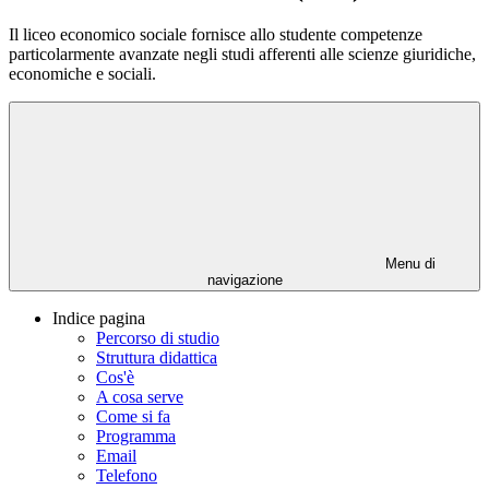
Il liceo economico sociale fornisce allo studente competenze
particolarmente avanzate negli studi afferenti alle scienze giuridiche,
economiche e sociali.
Menu di
navigazione
Indice pagina
Percorso di studio
Struttura didattica
Cos'è
A cosa serve
Come si fa
Programma
Email
Telefono