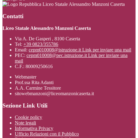
Liceo Statale Alessandro Manzoni Caserta
Contatti
Liceo Statale Alessandro Manzoni Caserta
Via A. De Gasperi , 8100 Caserta
Tel:
+39 0823/355786
Email:
cepm010008@istruzione.it
Link per inviare una mail
PEC:
cepm010008@pec.istruzione.it
Link per inviare una
mail
C.F.: 80009250616
Webmaster
Prof.ssa Rita Adanti
A.A. Carmine Tessitore
sitowebmanzoni@liceomanzonicaserta.it
Sezione Link Utili
Cookie policy
Note legali
Informativa Privacy
Ufficio Relazioni con il Pubblico