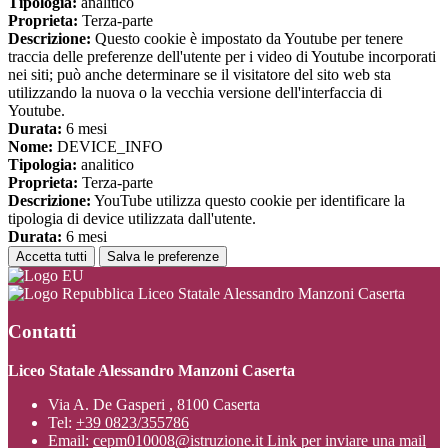
Tipologia:
analitico
Proprieta:
Terza-parte
Descrizione:
Questo cookie è impostato da Youtube per tenere
traccia delle preferenze dell'utente per i video di Youtube incorporati
nei siti; può anche determinare se il visitatore del sito web sta
utilizzando la nuova o la vecchia versione dell'interfaccia di
Youtube.
Durata:
6 mesi
Nome:
DEVICE_INFO
Tipologia:
analitico
Proprieta:
Terza-parte
Descrizione:
YouTube utilizza questo cookie per identificare la
tipologia di device utilizzata dall'utente.
Durata:
6 mesi
Accetta tutti
Salva le preferenze
Liceo Statale Alessandro Manzoni Caserta
Contatti
Liceo Statale Alessandro Manzoni Caserta
Via A. De Gasperi , 8100 Caserta
Tel:
+39 0823/355786
Email:
cepm010008@istruzione.it
Link per inviare una mail