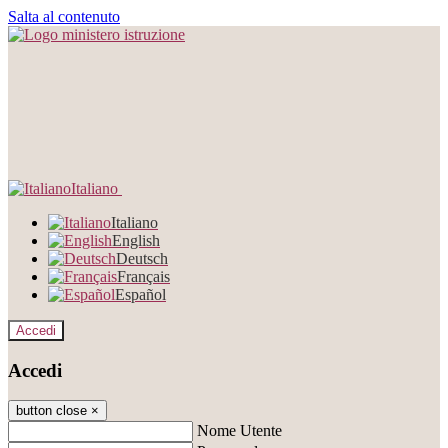
Salta al contenuto
Italiano
Italiano
English
Deutsch
Français
Español
Accedi
Accedi
button close
×
Nome Utente