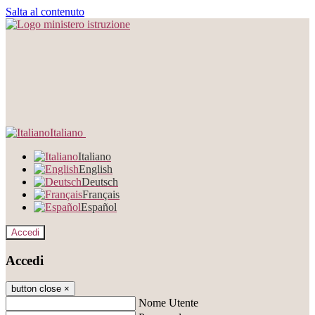
Salta al contenuto
Italiano
Italiano
English
Deutsch
Français
Español
Accedi
Accedi
button close
×
Nome Utente