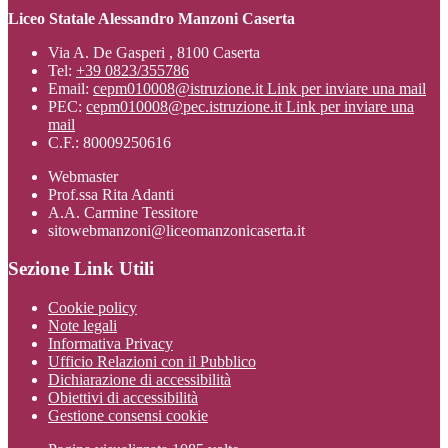
Liceo Statale Alessandro Manzoni Caserta
Via A. De Gasperi , 8100 Caserta
Tel:
+39 0823/355786
Email:
cepm010008@istruzione.it
Link per inviare una mail
PEC:
cepm010008@pec.istruzione.it
Link per inviare una
mail
C.F.: 80009250616
Webmaster
Prof.ssa Rita Adanti
A.A. Carmine Tessitore
sitowebmanzoni@liceomanzonicaserta.it
Sezione Link Utili
Cookie policy
Note legali
Informativa Privacy
Ufficio Relazioni con il Pubblico
Dichiarazione di accessibilità
Obiettivi di accessibilità
Gestione consensi cookie