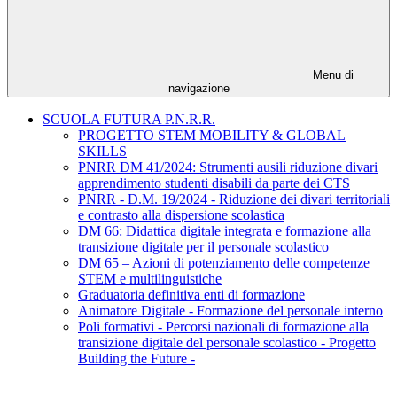
Menu di
navigazione
SCUOLA FUTURA P.N.R.R.
PROGETTO STEM MOBILITY & GLOBAL
SKILLS
PNRR DM 41/2024: Strumenti ausili riduzione divari
apprendimento studenti disabili da parte dei CTS
PNRR - D.M. 19/2024 - Riduzione dei divari territoriali
e contrasto alla dispersione scolastica
DM 66: Didattica digitale integrata e formazione alla
transizione digitale per il personale scolastico
DM 65 – Azioni di potenziamento delle competenze
STEM e multilinguistiche
Graduatoria definitiva enti di formazione
Animatore Digitale - Formazione del personale interno
Poli formativi - Percorsi nazionali di formazione alla
transizione digitale del personale scolastico - Progetto
Building the Future -