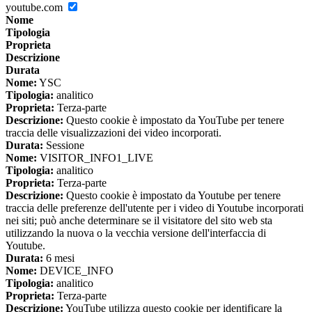
youtube.com
Nome
Tipologia
Proprieta
Descrizione
Durata
Nome:
YSC
Tipologia:
analitico
Proprieta:
Terza-parte
Descrizione:
Questo cookie è impostato da YouTube per tenere
traccia delle visualizzazioni dei video incorporati.
Durata:
Sessione
Nome:
VISITOR_INFO1_LIVE
Tipologia:
analitico
Proprieta:
Terza-parte
Descrizione:
Questo cookie è impostato da Youtube per tenere
traccia delle preferenze dell'utente per i video di Youtube incorporati
nei siti; può anche determinare se il visitatore del sito web sta
utilizzando la nuova o la vecchia versione dell'interfaccia di
Youtube.
Durata:
6 mesi
Nome:
DEVICE_INFO
Tipologia:
analitico
Proprieta:
Terza-parte
Descrizione:
YouTube utilizza questo cookie per identificare la