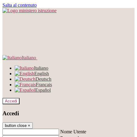
Salta al contenuto
Italiano
Italiano
English
Deutsch
Français
Español
Accedi
Accedi
button close
×
Nome Utente