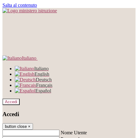
Salta al contenuto
Italiano
Italiano
English
Deutsch
Français
Español
Accedi
Accedi
button close
×
Nome Utente