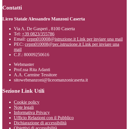
Contatti
Liceo Statale Alessandro Manzoni Caserta
Via A. De Gasperi , 8100 Caserta
Tel:
+39 0823/355786
Email:
cepm010008@istruzione.it
Link per inviare una mail
PEC:
cepm010008@pec.istruzione.it
Link per inviare una
mail
C.F.: 80009250616
Webmaster
Prof.ssa Rita Adanti
A.A. Carmine Tessitore
sitowebmanzoni@liceomanzonicaserta.it
Sezione Link Utili
Cookie policy
Note legali
Informativa Privacy
Ufficio Relazioni con il Pubblico
Dichiarazione di accessibilità
Obiettivi di accessibilità