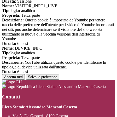
Durata:
Sessione
Nome:
VISITOR_INFO1_LIVE
Tipologia:
analitico
Proprieta:
Terza-parte
Descrizione:
Questo cookie è impostato da Youtube per tenere
traccia delle preferenze dell'utente per i video di Youtube incorporati
nei siti; può anche determinare se il visitatore del sito web sta
utilizzando la nuova o la vecchia versione dell'interfaccia di
Youtube.
Durata:
6 mesi
Nome:
DEVICE_INFO
Tipologia:
analitico
Proprieta:
Terza-parte
Descrizione:
YouTube utilizza questo cookie per identificare la
tipologia di device utilizzata dall'utente.
Durata:
6 mesi
Accetta tutti
Salva le preferenze
Liceo Statale Alessandro Manzoni Caserta
Contatti
Liceo Statale Alessandro Manzoni Caserta
Via A. De Gasperi , 8100 Caserta