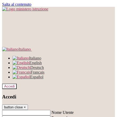
Salta al contenuto
Italiano
Italiano
English
Deutsch
Français
Español
Accedi
Accedi
button close
×
Nome Utente