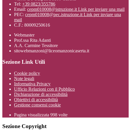
Tel:
+39 0823/355786
Email:
cepm010008@istruzione.it
Link per inviare una mail
PEC:
cepm010008@pec.istruzione.it
Link per inviare una
mail
C.F.: 80009250616
Webmaster
Prof.ssa Rita Adanti
A.A. Carmine Tessitore
sitowebmanzoni@liceomanzonicaserta.it
Sezione Link Utili
Cookie policy
Note legali
Informativa Privacy
Ufficio Relazioni con il Pubblico
Dichiarazione di accessibilità
Obiettivi di accessibilità
Gestione consensi cookie
Pagina visualizzata
998
volte
Sezione Copyright