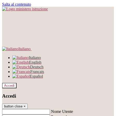
Salta al contenuto
Italiano
Italiano
English
Deutsch
Français
Español
Accedi
Accedi
button close
×
Nome Utente