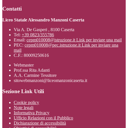
Contatti
Liceo Statale Alessandro Manzoni Caserta
Via A. De Gasperi , 8100 Caserta
Tel:
+39 0823/355786
Email:
cepm010008@istruzione.it
Link per inviare una mail
PEC:
cepm010008@pec.istruzione.it
Link per inviare una
mail
C.F.: 80009250616
Webmaster
Prof.ssa Rita Adanti
A.A. Carmine Tessitore
sitowebmanzoni@liceomanzonicaserta.it
Sezione Link Utili
Cookie policy
Note legali
Informativa Privacy
Ufficio Relazioni con il Pubblico
Dichiarazione di accessibilità