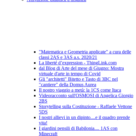
"Matematica e Geometria applicate" a cura delle
classi 2AS e 3AS a.s. 2020/21
La liberté d’expression - ThingLink.com
dal Blog di Arte del mese di Giugno: Mostra
virtuale d'arte in tempo di Covid
Gli "architetti" Bitetto e Tasto di 3BC nel
"cantiere" della Domus Aurea
Il nostro viaggio a metà: la 1CS come Itaca
Videoracconto sull'OSMOSI di Angelica Giorgio
2BS
Storytelling sulla Costituzione - Raffaele Vettone
5DS
I nostri allievi in un dipinto....e il quadro prende
vita!
I giardini pensili di Babilonia.... 1AS con
Minecraft