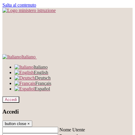
Salta al contenuto
Italiano
Italiano
English
Deutsch
Français
Español
Accedi
Accedi
button close
×
Nome Utente