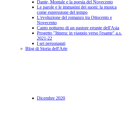
Dante, Montale e la poesia del Novecento
Le parole e le immagini dei suoni: la musica
come espressione del tempo
L'evoluzione del romanzo tra Ottocento e
Novecento
Canto notturno di un pastore errante dell'Asia
Progetto "Itinera: in viaggio verso l'esame" a.s.
2021-22
I sei personaggi
Blog di Storia dell'Arte
Dicembre 2020