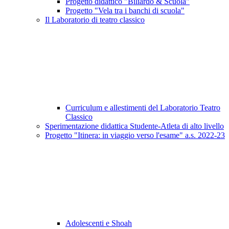
Progetto didattico "Biliardo & Scuola"
Progetto "Vela tra i banchi di scuola"
Il Laboratorio di teatro classico
Curriculum e allestimenti del Laboratorio Teatro
Classico
Sperimentazione didattica Studente-Atleta di alto livello
Progetto "Itinera: in viaggio verso l'esame" a.s. 2022-23
Adolescenti e Shoah