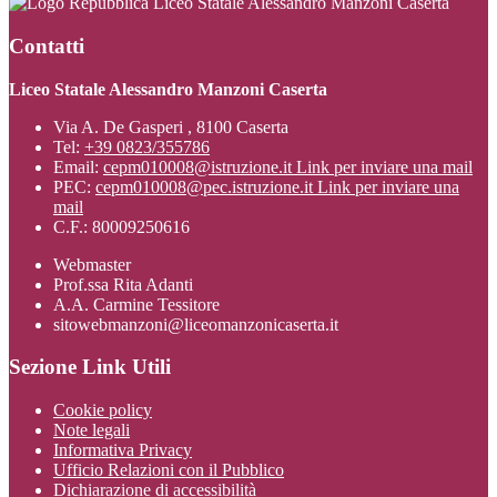
Liceo Statale Alessandro Manzoni Caserta
Contatti
Liceo Statale Alessandro Manzoni Caserta
Via A. De Gasperi , 8100 Caserta
Tel:
+39 0823/355786
Email:
cepm010008@istruzione.it
Link per inviare una mail
PEC:
cepm010008@pec.istruzione.it
Link per inviare una
mail
C.F.: 80009250616
Webmaster
Prof.ssa Rita Adanti
A.A. Carmine Tessitore
sitowebmanzoni@liceomanzonicaserta.it
Sezione Link Utili
Cookie policy
Note legali
Informativa Privacy
Ufficio Relazioni con il Pubblico
Dichiarazione di accessibilità