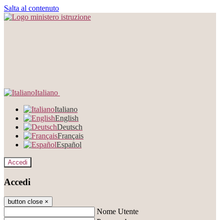
Salta al contenuto
Italiano
Italiano
English
Deutsch
Français
Español
Accedi
Accedi
button close
×
Nome Utente