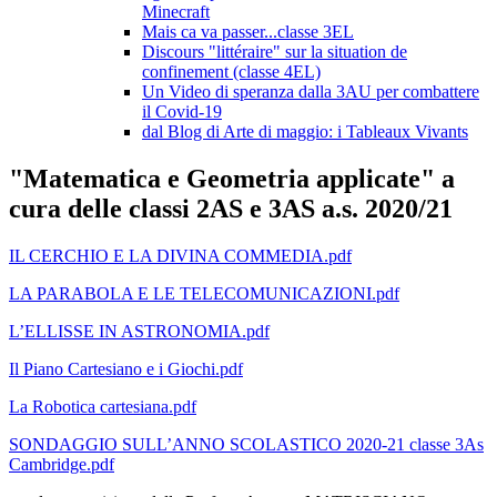
Minecraft
Mais ca va passer...classe 3EL
Discours "littéraire" sur la situation de
confinement (classe 4EL)
Un Video di speranza dalla 3AU per combattere
il Covid-19
dal Blog di Arte di maggio: i Tableaux Vivants
"Matematica e Geometria applicate" a
cura delle classi 2AS e 3AS a.s. 2020/21
IL CERCHIO E LA DIVINA COMMEDIA.pdf
LA PARABOLA E LE TELECOMUNICAZIONI.pdf
L’ELLISSE IN ASTRONOMIA.pdf
Il Piano Cartesiano e i Giochi.pdf
La Robotica cartesiana.pdf
SONDAGGIO SULL’ANNO SCOLASTICO 2020-21 classe 3As
Cambridge.pdf