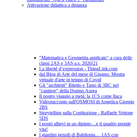
Attivazione didattica a distanza
"Matematica e Geometria applicate" a cura delle
classi 2AS e 3AS a.s. 2020/21
La liberté d’expression - ThingLink.com
dal Blog di Arte del mese di Giugno: Mostra
virtuale d'arte in tempo di Covid
Gli "architetti" Bitetto e Tasto di 3BC nel
"cantiere" della Domus Aurea
Il nostro viaggio a metà: la 1CS come Itaca
Videoracconto sull'OSMOSI di Angelica Giorgio
2BS
Storytelling sulla Costituzione - Raffaele Vettone
5DS
I nostri allievi in un dipinto....e il quadro prende
vita!
I giardini pensili di Babilonia.... 1AS con