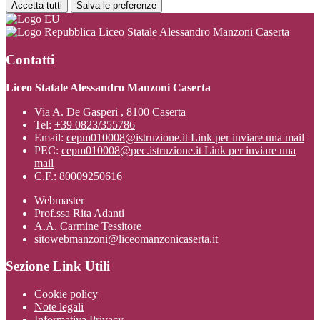
Accetta tutti
Salva le preferenze
Liceo Statale Alessandro Manzoni Caserta
Contatti
Liceo Statale Alessandro Manzoni Caserta
Via A. De Gasperi , 8100 Caserta
Tel:
+39 0823/355786
Email:
cepm010008@istruzione.it
Link per inviare una mail
PEC:
cepm010008@pec.istruzione.it
Link per inviare una
mail
C.F.: 80009250616
Webmaster
Prof.ssa Rita Adanti
A.A. Carmine Tessitore
sitowebmanzoni@liceomanzonicaserta.it
Sezione Link Utili
Cookie policy
Note legali
Informativa Privacy