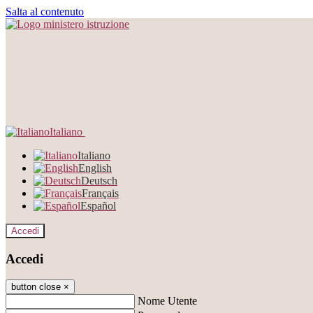
Salta al contenuto
Italiano
Italiano
English
Deutsch
Français
Español
Accedi
Accedi
button close
×
Nome Utente