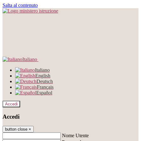
Salta al contenuto
Italiano
Italiano
English
Deutsch
Français
Español
Accedi
Accedi
button close
×
Nome Utente