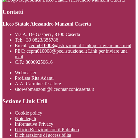
Contatti
Liceo Statale Alessandro Manzoni Caserta
Via A. De Gasperi , 8100 Caserta
Tel:
+39 0823/355786
Email:
cepm010008@istruzione.it
Link per inviare una mail
PEC:
cepm010008@pec.istruzione.it
Link per inviare una
mail
C.F.: 80009250616
Webmaster
Prof.ssa Rita Adanti
A.A. Carmine Tessitore
sitowebmanzoni@liceomanzonicaserta.it
Sezione Link Utili
Cookie policy
Note legali
Informativa Privacy
Ufficio Relazioni con il Pubblico
Dichiarazione di accessibilità