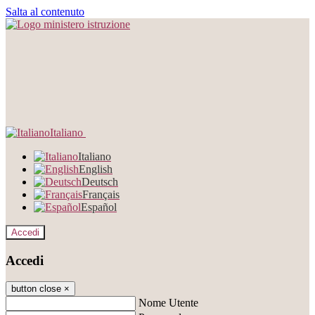
Salta al contenuto
Italiano
Italiano
English
Deutsch
Français
Español
Accedi
Accedi
button close
×
Nome Utente