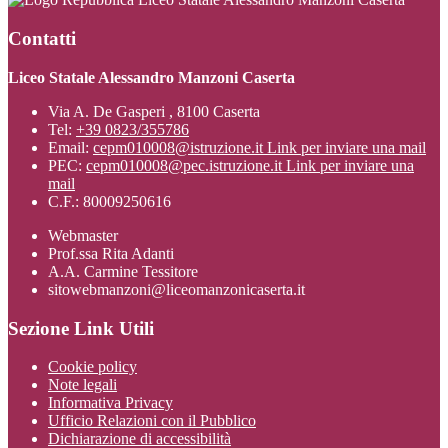
Contatti
Liceo Statale Alessandro Manzoni Caserta
Via A. De Gasperi , 8100 Caserta
Tel:
+39 0823/355786
Email:
cepm010008@istruzione.it
Link per inviare una mail
PEC:
cepm010008@pec.istruzione.it
Link per inviare una
mail
C.F.: 80009250616
Webmaster
Prof.ssa Rita Adanti
A.A. Carmine Tessitore
sitowebmanzoni@liceomanzonicaserta.it
Sezione Link Utili
Cookie policy
Note legali
Informativa Privacy
Ufficio Relazioni con il Pubblico
Dichiarazione di accessibilità