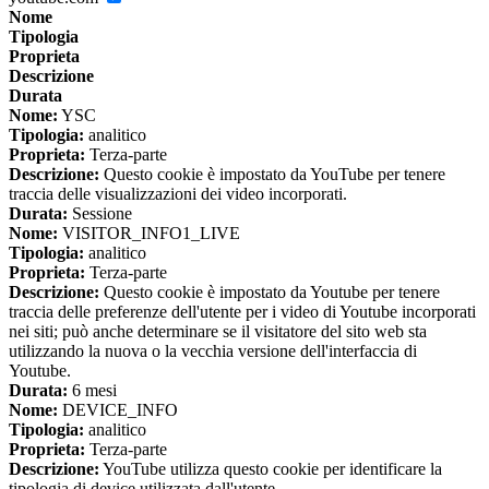
Nome
Tipologia
Proprieta
Descrizione
Durata
Nome:
YSC
Tipologia:
analitico
Proprieta:
Terza-parte
Descrizione:
Questo cookie è impostato da YouTube per tenere
traccia delle visualizzazioni dei video incorporati.
Durata:
Sessione
Nome:
VISITOR_INFO1_LIVE
Tipologia:
analitico
Proprieta:
Terza-parte
Descrizione:
Questo cookie è impostato da Youtube per tenere
traccia delle preferenze dell'utente per i video di Youtube incorporati
nei siti; può anche determinare se il visitatore del sito web sta
utilizzando la nuova o la vecchia versione dell'interfaccia di
Youtube.
Durata:
6 mesi
Nome:
DEVICE_INFO
Tipologia:
analitico
Proprieta:
Terza-parte
Descrizione:
YouTube utilizza questo cookie per identificare la
tipologia di device utilizzata dall'utente.