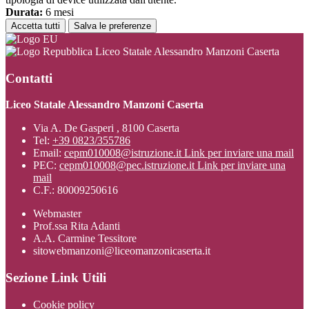
Durata:
6 mesi
Accetta tutti
Salva le preferenze
Liceo Statale Alessandro Manzoni Caserta
Contatti
Liceo Statale Alessandro Manzoni Caserta
Via A. De Gasperi , 8100 Caserta
Tel:
+39 0823/355786
Email:
cepm010008@istruzione.it
Link per inviare una mail
PEC:
cepm010008@pec.istruzione.it
Link per inviare una
mail
C.F.: 80009250616
Webmaster
Prof.ssa Rita Adanti
A.A. Carmine Tessitore
sitowebmanzoni@liceomanzonicaserta.it
Sezione Link Utili
Cookie policy