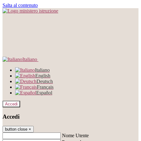
Salta al contenuto
Italiano
Italiano
English
Deutsch
Français
Español
Accedi
Accedi
button close
×
Nome Utente