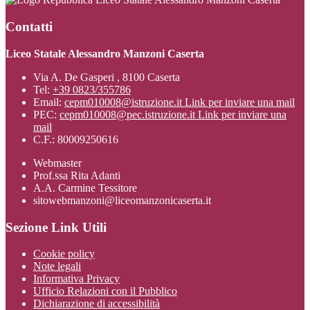
Contatti
Liceo Statale Alessandro Manzoni Caserta
Via A. De Gasperi , 8100 Caserta
Tel:
+39 0823/355786
Email:
cepm010008@istruzione.it
Link per inviare una mail
PEC:
cepm010008@pec.istruzione.it
Link per inviare una
mail
C.F.: 80009250616
Webmaster
Prof.ssa Rita Adanti
A.A. Carmine Tessitore
sitowebmanzoni@liceomanzonicaserta.it
Sezione Link Utili
Cookie policy
Note legali
Informativa Privacy
Ufficio Relazioni con il Pubblico
Dichiarazione di accessibilità