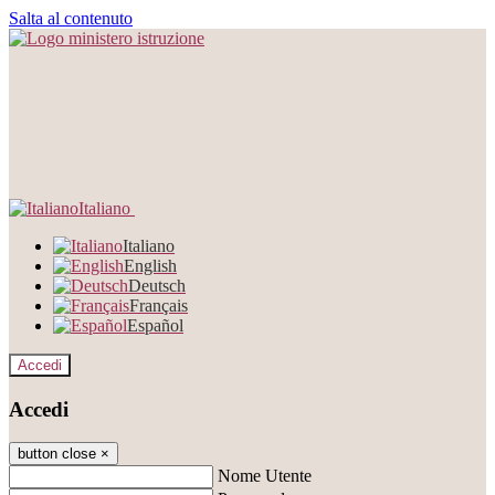
Salta al contenuto
Italiano
Italiano
English
Deutsch
Français
Español
Accedi
Accedi
button close
×
Nome Utente