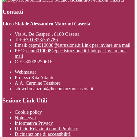
Contatti
Liceo Statale Alessandro Manzoni Caserta
Via A. De Gasperi , 8100 Caserta
Tel:
+39 0823/355786
Email:
cepm010008@istruzione.it
Link per inviare una mail
PEC:
cepm010008@pec.istruzione.it
Link per inviare una
mail
C.F.: 80009250616
Webmaster
Prof.ssa Rita Adanti
A.A. Carmine Tessitore
sitowebmanzoni@liceomanzonicaserta.it
Sezione Link Utili
Cookie policy
Note legali
Informativa Privacy
Ufficio Relazioni con il Pubblico
Dichiarazione di accessibilità