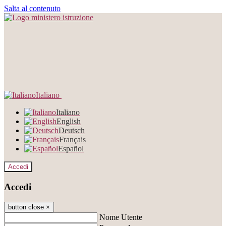
Salta al contenuto
Italiano
Italiano
English
Deutsch
Français
Español
Accedi
Accedi
button close
×
Nome Utente