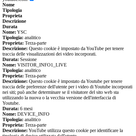
Nome
Tipologia
Proprieta
Descrizione
Durata
Nome:
YSC
Tipologia:
analitico
Proprieta:
Terza-parte
Descrizione:
Questo cookie è impostato da YouTube per tenere
traccia delle visualizzazioni dei video incorporati.
Durata:
Sessione
Nome:
VISITOR_INFO1_LIVE
Tipologia:
analitico
Proprieta:
Terza-parte
Descrizione:
Questo cookie è impostato da Youtube per tenere
traccia delle preferenze dell'utente per i video di Youtube incorporati
nei siti; può anche determinare se il visitatore del sito web sta
utilizzando la nuova o la vecchia versione dell'interfaccia di
Youtube.
Durata:
6 mesi
Nome:
DEVICE_INFO
Tipologia:
analitico
Proprieta:
Terza-parte
Descrizione:
YouTube utilizza questo cookie per identificare la
tipologia di device utilizzata dall'utente.