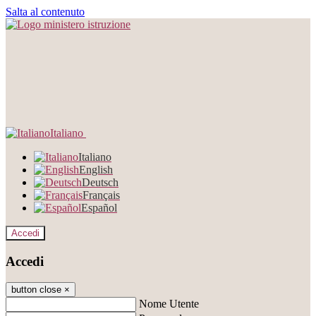
Salta al contenuto
Italiano
Italiano
English
Deutsch
Français
Español
Accedi
Accedi
button close
×
Nome Utente