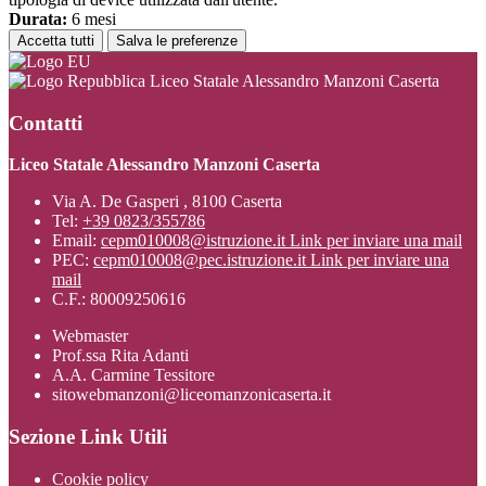
Durata:
6 mesi
Accetta tutti
Salva le preferenze
Liceo Statale Alessandro Manzoni Caserta
Contatti
Liceo Statale Alessandro Manzoni Caserta
Via A. De Gasperi , 8100 Caserta
Tel:
+39 0823/355786
Email:
cepm010008@istruzione.it
Link per inviare una mail
PEC:
cepm010008@pec.istruzione.it
Link per inviare una
mail
C.F.: 80009250616
Webmaster
Prof.ssa Rita Adanti
A.A. Carmine Tessitore
sitowebmanzoni@liceomanzonicaserta.it
Sezione Link Utili
Cookie policy