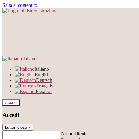
Salta al contenuto
Italiano
Italiano
English
Deutsch
Français
Español
Accedi
Accedi
button close
×
Nome Utente