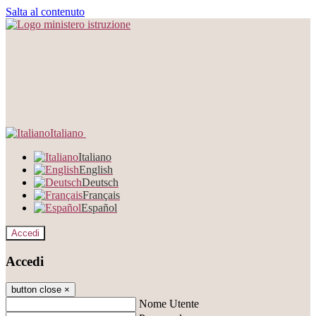
Salta al contenuto
Italiano
Italiano
English
Deutsch
Français
Español
Accedi
Accedi
button close
×
Nome Utente