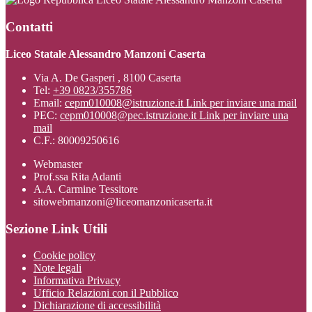
Contatti
Liceo Statale Alessandro Manzoni Caserta
Via A. De Gasperi , 8100 Caserta
Tel:
+39 0823/355786
Email:
cepm010008@istruzione.it
Link per inviare una mail
PEC:
cepm010008@pec.istruzione.it
Link per inviare una
mail
C.F.: 80009250616
Webmaster
Prof.ssa Rita Adanti
A.A. Carmine Tessitore
sitowebmanzoni@liceomanzonicaserta.it
Sezione Link Utili
Cookie policy
Note legali
Informativa Privacy
Ufficio Relazioni con il Pubblico
Dichiarazione di accessibilità