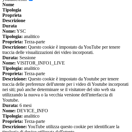
Nome
Tipologia
Proprieta
Descrizione
Durata
Nome:
YSC
Tipologia:
analitico
Proprieta:
Terza-parte
Descrizione:
Questo cookie è impostato da YouTube per tenere
traccia delle visualizzazioni dei video incorporati.
Durata:
Sessione
Nome:
VISITOR_INFO1_LIVE
Tipologia:
analitico
Proprieta:
Terza-parte
Descrizione:
Questo cookie è impostato da Youtube per tenere
traccia delle preferenze dell'utente per i video di Youtube incorporati
nei siti; può anche determinare se il visitatore del sito web sta
utilizzando la nuova o la vecchia versione dell'interfaccia di
Youtube.
Durata:
6 mesi
Nome:
DEVICE_INFO
Tipologia:
analitico
Proprieta:
Terza-parte
Descrizione:
YouTube utilizza questo cookie per identificare la
tipologia di device utilizzata dall'utente.