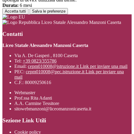
Durata:
6 mesi
Accetta tutti
Salva le preferenze
Liceo Statale Alessandro Manzoni Caserta
Contatti
Liceo Statale Alessandro Manzoni Caserta
Via A. De Gasperi , 8100 Caserta
Tel:
+39 0823/355786
Email:
cepm010008@istruzione.it
Link per inviare una mail
PEC:
cepm010008@pec.istruzione.it
Link per inviare una
mail
C.F.: 80009250616
Webmaster
Prof.ssa Rita Adanti
A.A. Carmine Tessitore
sitowebmanzoni@liceomanzonicaserta.it
Sezione Link Utili
Cookie policy