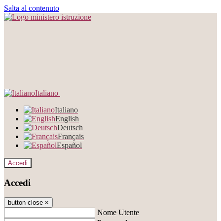
Salta al contenuto
Italiano
Italiano
English
Deutsch
Français
Español
Accedi
Accedi
button close
×
Nome Utente