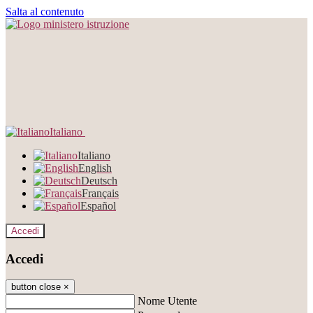
Salta al contenuto
Italiano
Italiano
English
Deutsch
Français
Español
Accedi
Accedi
button close
×
Nome Utente