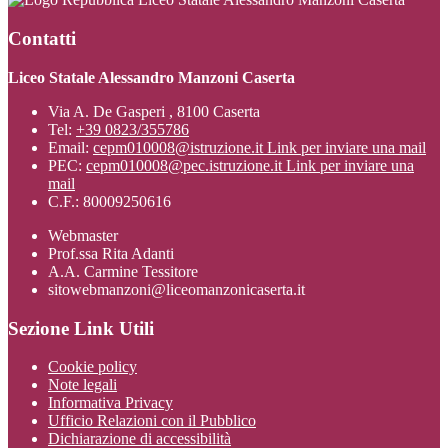
Contatti
Liceo Statale Alessandro Manzoni Caserta
Via A. De Gasperi , 8100 Caserta
Tel:
+39 0823/355786
Email:
cepm010008@istruzione.it
Link per inviare una mail
PEC:
cepm010008@pec.istruzione.it
Link per inviare una
mail
C.F.: 80009250616
Webmaster
Prof.ssa Rita Adanti
A.A. Carmine Tessitore
sitowebmanzoni@liceomanzonicaserta.it
Sezione Link Utili
Cookie policy
Note legali
Informativa Privacy
Ufficio Relazioni con il Pubblico
Dichiarazione di accessibilità