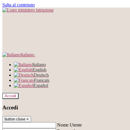
Salta al contenuto
Italiano
Italiano
English
Deutsch
Français
Español
Accedi
Accedi
button close
×
Nome Utente