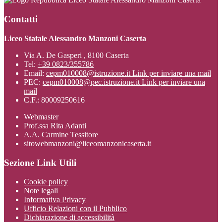
Contatti
Liceo Statale Alessandro Manzoni Caserta
Via A. De Gasperi , 8100 Caserta
Tel:
+39 0823/355786
Email:
cepm010008@istruzione.it
Link per inviare una mail
PEC:
cepm010008@pec.istruzione.it
Link per inviare una
mail
C.F.: 80009250616
Webmaster
Prof.ssa Rita Adanti
A.A. Carmine Tessitore
sitowebmanzoni@liceomanzonicaserta.it
Sezione Link Utili
Cookie policy
Note legali
Informativa Privacy
Ufficio Relazioni con il Pubblico
Dichiarazione di accessibilità