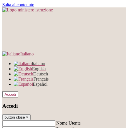
Salta al contenuto
Italiano
Italiano
English
Deutsch
Français
Español
Accedi
Accedi
button close
×
Nome Utente