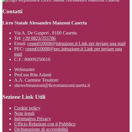
Contatti
Liceo Statale Alessandro Manzoni Caserta
Via A. De Gasperi , 8100 Caserta
Tel:
+39 0823/355786
Email:
cepm010008@istruzione.it
Link per inviare una mail
PEC:
cepm010008@pec.istruzione.it
Link per inviare una
mail
C.F.: 80009250616
Webmaster
Prof.ssa Rita Adanti
A.A. Carmine Tessitore
sitowebmanzoni@liceomanzonicaserta.it
Sezione Link Utili
Cookie policy
Note legali
Informativa Privacy
Ufficio Relazioni con il Pubblico
Dichiarazione di accessibilità