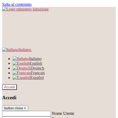
Salta al contenuto
Italiano
Italiano
English
Deutsch
Français
Español
Accedi
Accedi
button close
×
Nome Utente