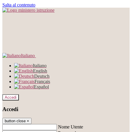
Salta al contenuto
Italiano
Italiano
English
Deutsch
Français
Español
Accedi
Accedi
button close
×
Nome Utente