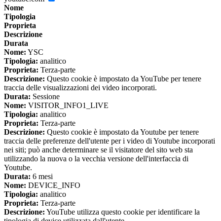
Nome
Tipologia
Proprieta
Descrizione
Durata
Nome:
YSC
Tipologia:
analitico
Proprieta:
Terza-parte
Descrizione:
Questo cookie è impostato da YouTube per tenere
traccia delle visualizzazioni dei video incorporati.
Durata:
Sessione
Nome:
VISITOR_INFO1_LIVE
Tipologia:
analitico
Proprieta:
Terza-parte
Descrizione:
Questo cookie è impostato da Youtube per tenere
traccia delle preferenze dell'utente per i video di Youtube incorporati
nei siti; può anche determinare se il visitatore del sito web sta
utilizzando la nuova o la vecchia versione dell'interfaccia di
Youtube.
Durata:
6 mesi
Nome:
DEVICE_INFO
Tipologia:
analitico
Proprieta:
Terza-parte
Descrizione:
YouTube utilizza questo cookie per identificare la
tipologia di device utilizzata dall'utente.