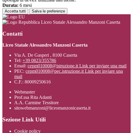
Durata:
6 mesi
Accetta tutti
Salva le preferenze
Liceo Statale Alessandro Manzoni Caserta
Contatti
Liceo Statale Alessandro Manzoni Caserta
Via A. De Gasperi , 8100 Caserta
Tel:
+39 0823/355786
Email:
cepm010008@istruzione.it
Link per inviare una mail
PEC:
cepm010008@pec.istruzione.it
Link per inviare una
mail
C.F.: 80009250616
Webmaster
Prof.ssa Rita Adanti
A.A. Carmine Tessitore
sitowebmanzoni@liceomanzonicaserta.it
Sezione Link Utili
Cookie policy