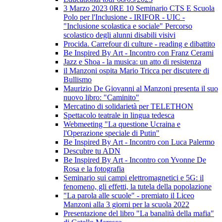
3 Marzo 2023 0RE 10 Seminario CTS E Scuola
Polo per l'Inclusione - IRIFOR - UIC -
"Inclusione scolastica e sociale" Percorso
scolastico degli alunni disabili visivi
Procida. Carrefour di culture - reading e dibattito
Be Inspired By Art - Incontro con Franz Cerami
Jazz e Shoa - la musica: un atto di resistenza
il Manzoni ospita Mario Tricca per discutere di
Bullismo
Maurizio De Giovanni al Manzoni presenta il suo
nuovo libro: "Caminito"
Mercatino di solidarietà per TELETHON
Spettacolo teatrale in lingua tedesca
Webmeeting "La questione Ucraina e
l'Operazione speciale di Putin"
Be Inspired By Art - Incontro con Luca Palermo
Descubre tu ADN
Be Inspired By Art - Incontro con Yvonne De
Rosa e la fotografia
Seminario sui campi elettromagnetici e 5G: il
fenomeno, gli effetti, la tutela della popolazione
"La parola alle scuole" - premiato il Liceo
Manzoni alla 3 giorni per la scuola 2022
Presentazione del libro "La banalità della mafia"