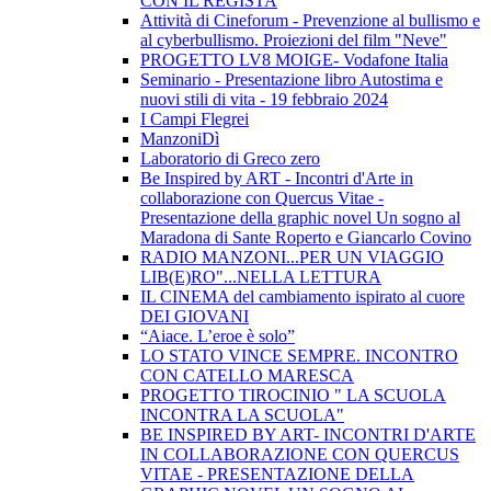
CON IL REGISTA
Attività di Cineforum - Prevenzione al bullismo e
al cyberbullismo. Proiezioni del film "Neve"
PROGETTO LV8 MOIGE- Vodafone Italia
Seminario - Presentazione libro Autostima e
nuovi stili di vita - 19 febbraio 2024
I Campi Flegrei
ManzoniDì
Laboratorio di Greco zero
Be Inspired by ART - Incontri d'Arte in
collaborazione con Quercus Vitae -
Presentazione della graphic novel Un sogno al
Maradona di Sante Roperto e Giancarlo Covino
RADIO MANZONI...PER UN VIAGGIO
LIB(E)RO"...NELLA LETTURA
IL CINEMA del cambiamento ispirato al cuore
DEI GIOVANI
“Aiace. L’eroe è solo”
LO STATO VINCE SEMPRE. INCONTRO
CON CATELLO MARESCA
PROGETTO TIROCINIO " LA SCUOLA
INCONTRA LA SCUOLA"
BE INSPIRED BY ART- INCONTRI D'ARTE
IN COLLABORAZIONE CON QUERCUS
VITAE - PRESENTAZIONE DELLA