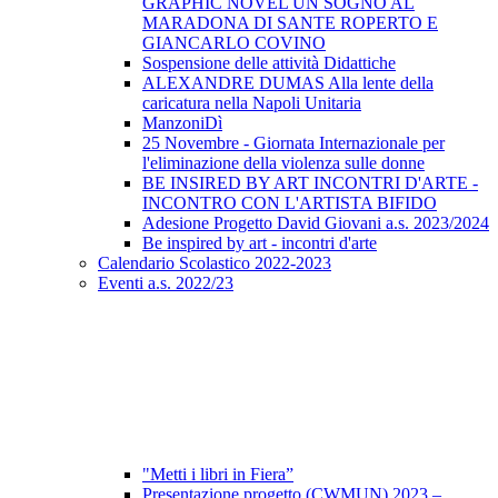
GRAPHIC NOVEL UN SOGNO AL
MARADONA DI SANTE ROPERTO E
GIANCARLO COVINO
Sospensione delle attività Didattiche
ALEXANDRE DUMAS Alla lente della
caricatura nella Napoli Unitaria
ManzoniDì
25 Novembre - Giornata Internazionale per
l'eliminazione della violenza sulle donne
BE INSIRED BY ART INCONTRI D'ARTE -
INCONTRO CON L'ARTISTA BIFIDO
Adesione Progetto David Giovani a.s. 2023/2024
Be inspired by art - incontri d'arte
Calendario Scolastico 2022-2023
Eventi a.s. 2022/23
"Metti i libri in Fiera”
Presentazione progetto (CWMUN) 2023 –