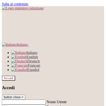
Salta al contenuto
Italiano
Italiano
English
Deutsch
Français
Español
Accedi
Accedi
button close
×
Nome Utente