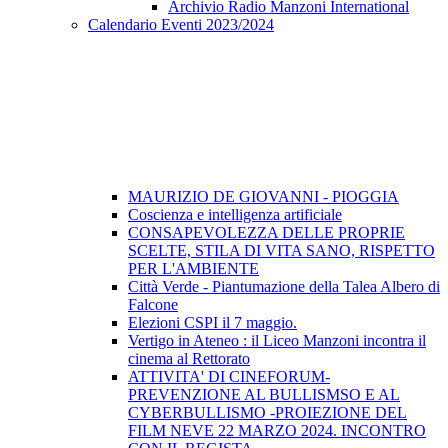
Archivio Radio Manzoni International
Calendario Eventi 2023/2024
MAURIZIO DE GIOVANNI - PIOGGIA
Coscienza e intelligenza artificiale
CONSAPEVOLEZZA DELLE PROPRIE
SCELTE, STILA DI VITA SANO, RISPETTO
PER L'AMBIENTE
Città Verde - Piantumazione della Talea Albero di
Falcone
Elezioni CSPI il 7 maggio.
Vertigo in Ateneo : il Liceo Manzoni incontra il
cinema al Rettorato
ATTIVITA' DI CINEFORUM-
PREVENZIONE AL BULLISMSO E AL
CYBERBULLISMO -PROIEZIONE DEL
FILM NEVE 22 MARZO 2024. INCONTRO