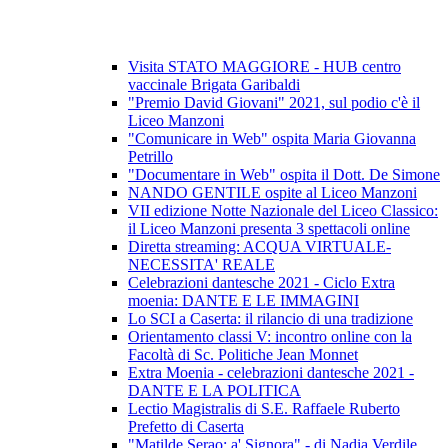
Visita STATO MAGGIORE - HUB centro
vaccinale Brigata Garibaldi
"Premio David Giovani" 2021, sul podio c'è il
Liceo Manzoni
"Comunicare in Web" ospita Maria Giovanna
Petrillo
"Documentare in Web" ospita il Dott. De Simone
NANDO GENTILE ospite al Liceo Manzoni
VII edizione Notte Nazionale del Liceo Classico:
il Liceo Manzoni presenta 3 spettacoli online
Diretta streaming: ACQUA VIRTUALE-
NECESSITA' REALE
Celebrazioni dantesche 2021 - Ciclo Extra
moenia: DANTE E LE IMMAGINI
Lo SCI a Caserta: il rilancio di una tradizione
Orientamento classi V: incontro online con la
Facoltà di Sc. Politiche Jean Monnet
Extra Moenia - celebrazioni dantesche 2021 -
DANTE E LA POLITICA
Lectio Magistralis di S.E. Raffaele Ruberto
Prefetto di Caserta
"Matilde Serao: a' Signora" - di Nadia Verdile