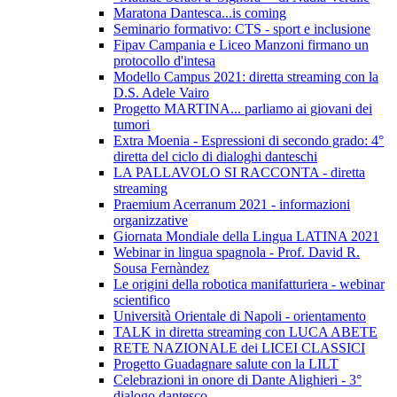
Maratona Dantesca...is coming
Seminario formativo: CTS - sport e inclusione
Fipav Campania e Liceo Manzoni firmano un
protocollo d'intesa
Modello Campus 2021: diretta streaming con la
D.S. Adele Vairo
Progetto MARTINA... parliamo ai giovani dei
tumori
Extra Moenia - Espressioni di secondo grado: 4°
diretta del ciclo di dialoghi danteschi
LA PALLAVOLO SI RACCONTA - diretta
streaming
Praemium Acerranum 2021 - informazioni
organizzative
Giornata Mondiale della Lingua LATINA 2021
Webinar in lingua spagnola - Prof. David R.
Sousa Fernàndez
Le origini della robotica manifatturiera - webinar
scientifico
Università Orientale di Napoli - orientamento
TALK in diretta streaming con LUCA ABETE
RETE NAZIONALE dei LICEI CLASSICI
Progetto Guadagnare salute con la LILT
Celebrazioni in onore di Dante Alighieri - 3°
dialogo dantesco