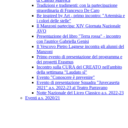
di Catello Maresca
Tradizioni e tradimenti: con la partecipazione
straordinaria di Francesco De Caro
Be inspired by Art - primo incontro: "Artemisia e
i colori delle stelle"
Il Manzoni partecipa: XIV Giornata Nazionale
AVO
Presentazione del libro "Terra rossa" - incontro
con l'autrice Gabriella Genisi
Il Vescovo Pietro Lagnese incontra gli alunni del
Manzoni
Primo evento di presentazione del programma e
dei progetti Erasmus
Incontro sulla CURA del CREATO nell'ambito
della settimana "Laudato sì"
Evento "Conoscere è prevenire"
Evento di presentazione Squadra "Juvecaserta
2021" a.s. 2022-23 al Teatro Parravano
Notte Nazionale del Liceo Classico a.s. 2022-23
Eventi a.s. 2020/21