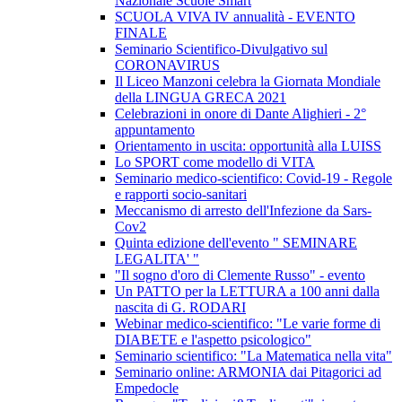
Nazionale Scuole Smart
SCUOLA VIVA IV annualità - EVENTO
FINALE
Seminario Scientifico-Divulgativo sul
CORONAVIRUS
Il Liceo Manzoni celebra la Giornata Mondiale
della LINGUA GRECA 2021
Celebrazioni in onore di Dante Alighieri - 2°
appuntamento
Orientamento in uscita: opportunità alla LUISS
Lo SPORT come modello di VITA
Seminario medico-scientifico: Covid-19 - Regole
e rapporti socio-sanitari
Meccanismo di arresto dell'Infezione da Sars-
Cov2
Quinta edizione dell'evento " SEMINARE
LEGALITA' "
"Il sogno d'oro di Clemente Russo" - evento
Un PATTO per la LETTURA a 100 anni dalla
nascita di G. RODARI
Webinar medico-scientifico: "Le varie forme di
DIABETE e l'aspetto psicologico"
Seminario scientifico: "La Matematica nella vita"
Seminario online: ARMONIA dai Pitagorici ad
Empedocle