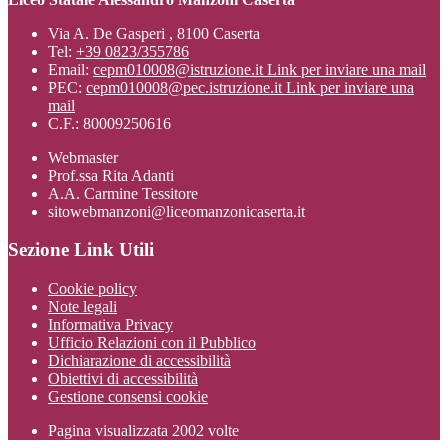
Via A. De Gasperi , 8100 Caserta
Tel:
+39 0823/355786
Email:
cepm010008@istruzione.it
Link per inviare una mail
PEC:
cepm010008@pec.istruzione.it
Link per inviare una
mail
C.F.: 80009250616
Webmaster
Prof.ssa Rita Adanti
A.A. Carmine Tessitore
sitowebmanzoni@liceomanzonicaserta.it
Sezione Link Utili
Cookie policy
Note legali
Informativa Privacy
Ufficio Relazioni con il Pubblico
Dichiarazione di accessibilità
Obiettivi di accessibilità
Gestione consensi cookie
Pagina visualizzata
2002
volte