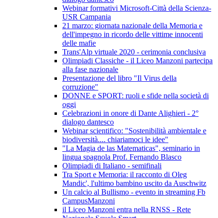
Webinar formativi Microsoft-Città della Scienza-
USR Campania
21 marzo: giornata nazionale della Memoria e
dell'impegno in ricordo delle vittime innocenti
delle mafie
Trans'Alp virtuale 2020 - cerimonia conclusiva
Olimpiadi Classiche - il Liceo Manzoni partecipa
alla fase nazionale
Presentazione del libro "Il Virus della
corruzione"
DONNE e SPORT: ruoli e sfide nella società di
oggi
Celebrazioni in onore di Dante Alighieri - 2°
dialogo dantesco
Webinar scientifico: "Sostenibilità ambientale e
biodiversità.... chiariamoci le idee"
"La Magia de las Matematicas", seminario in
lingua spagnola Prof. Fernando Blasco
Olimpiadi di Italiano - semifinali
Tra Sport e Memoria: il racconto di Oleg
Mandic', l'ultimo bambino uscito da Auschwitz
Un calcio al Bullismo - evento in streaming Fb
CampusManzoni
il Liceo Manzoni entra nella RNSS - Rete