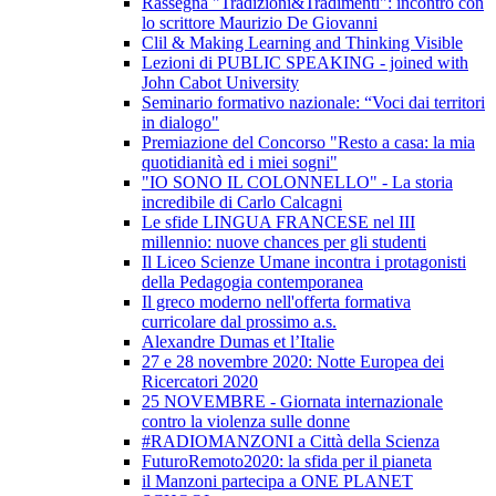
Rassegna "Tradizioni&Tradimenti": incontro con
lo scrittore Maurizio De Giovanni
Clil & Making Learning and Thinking Visible
Lezioni di PUBLIC SPEAKING - joined with
John Cabot University
Seminario formativo nazionale: “Voci dai territori
in dialogo"
Premiazione del Concorso "Resto a casa: la mia
quotidianità ed i miei sogni"
"IO SONO IL COLONNELLO" - La storia
incredibile di Carlo Calcagni
Le sfide LINGUA FRANCESE nel III
millennio: nuove chances per gli studenti
Il Liceo Scienze Umane incontra i protagonisti
della Pedagogia contemporanea
Il greco moderno nell'offerta formativa
curricolare dal prossimo a.s.
Alexandre Dumas et l’Italie
27 e 28 novembre 2020: Notte Europea dei
Ricercatori 2020
25 NOVEMBRE - Giornata internazionale
contro la violenza sulle donne
#RADIOMANZONI a Città della Scienza
FuturoRemoto2020: la sfida per il pianeta
il Manzoni partecipa a ONE PLANET