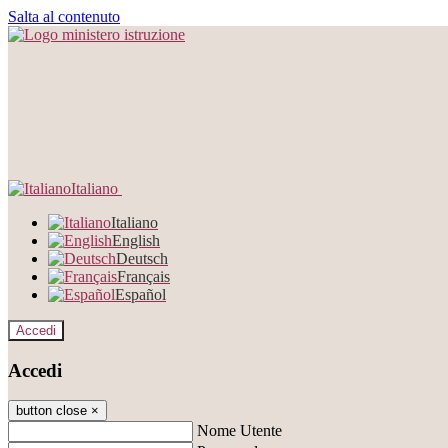
Salta al contenuto
Italiano
Italiano
English
Deutsch
Français
Español
Accedi
Accedi
button close
×
Nome Utente