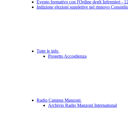
Evento formativo con l'Ordine degli Infermieri - 
Indizione elezioni suppletive nel rinnovo Consigli
Tutte le info
Progetto Accoglienza
Radio Campus Manzoni
Archivio Radio Manzoni International