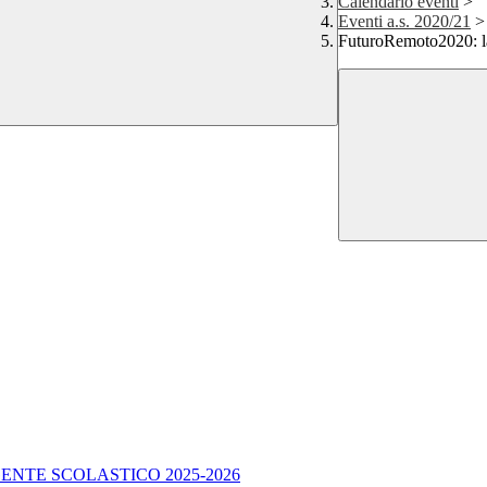
Calendario eventi
>
Eventi a.s. 2020/21
>
FuturoRemoto2020: la 
ENTE SCOLASTICO 2025-2026