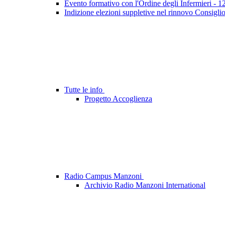
Evento formativo con l'Ordine degli Infermieri - 
Indizione elezioni suppletive nel rinnovo Consigli
Tutte le info
Progetto Accoglienza
Radio Campus Manzoni
Archivio Radio Manzoni International