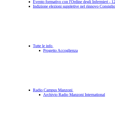
Evento formativo con l'Ordine degli Infermieri - 
Indizione elezioni suppletive nel rinnovo Consigli
Tutte le info
Progetto Accoglienza
Radio Campus Manzoni
Archivio Radio Manzoni International