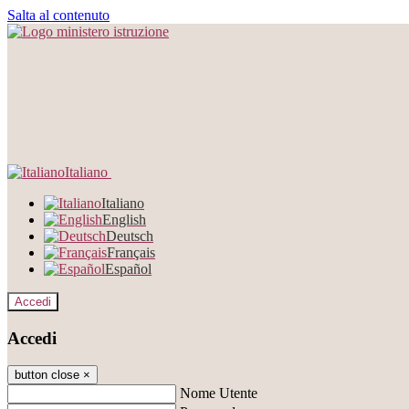
Salta al contenuto
Italiano
Italiano
English
Deutsch
Français
Español
Accedi
Accedi
button close
×
Nome Utente