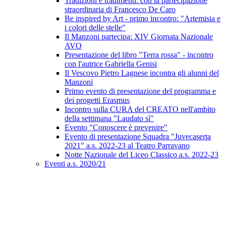
Tradizioni e tradimenti: con la partecipazione
straordinaria di Francesco De Caro
Be inspired by Art - primo incontro: "Artemisia e
i colori delle stelle"
Il Manzoni partecipa: XIV Giornata Nazionale
AVO
Presentazione del libro "Terra rossa" - incontro
con l'autrice Gabriella Genisi
Il Vescovo Pietro Lagnese incontra gli alunni del
Manzoni
Primo evento di presentazione del programma e
dei progetti Erasmus
Incontro sulla CURA del CREATO nell'ambito
della settimana "Laudato sì"
Evento "Conoscere è prevenire"
Evento di presentazione Squadra "Juvecaserta
2021" a.s. 2022-23 al Teatro Parravano
Notte Nazionale del Liceo Classico a.s. 2022-23
Eventi a.s. 2020/21