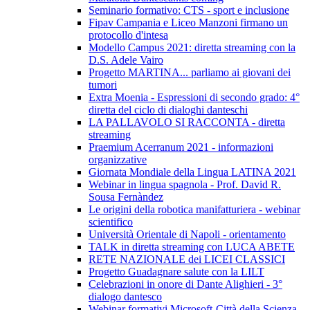
Seminario formativo: CTS - sport e inclusione
Fipav Campania e Liceo Manzoni firmano un
protocollo d'intesa
Modello Campus 2021: diretta streaming con la
D.S. Adele Vairo
Progetto MARTINA... parliamo ai giovani dei
tumori
Extra Moenia - Espressioni di secondo grado: 4°
diretta del ciclo di dialoghi danteschi
LA PALLAVOLO SI RACCONTA - diretta
streaming
Praemium Acerranum 2021 - informazioni
organizzative
Giornata Mondiale della Lingua LATINA 2021
Webinar in lingua spagnola - Prof. David R.
Sousa Fernàndez
Le origini della robotica manifatturiera - webinar
scientifico
Università Orientale di Napoli - orientamento
TALK in diretta streaming con LUCA ABETE
RETE NAZIONALE dei LICEI CLASSICI
Progetto Guadagnare salute con la LILT
Celebrazioni in onore di Dante Alighieri - 3°
dialogo dantesco
Webinar formativi Microsoft-Città della Scienza-