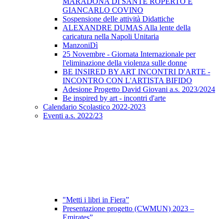
MARADONA DI SANTE ROPERTO E
GIANCARLO COVINO
Sospensione delle attività Didattiche
ALEXANDRE DUMAS Alla lente della
caricatura nella Napoli Unitaria
ManzoniDì
25 Novembre - Giornata Internazionale per
l'eliminazione della violenza sulle donne
BE INSIRED BY ART INCONTRI D'ARTE -
INCONTRO CON L'ARTISTA BIFIDO
Adesione Progetto David Giovani a.s. 2023/2024
Be inspired by art - incontri d'arte
Calendario Scolastico 2022-2023
Eventi a.s. 2022/23
"Metti i libri in Fiera”
Presentazione progetto (CWMUN) 2023 –
Emirates”