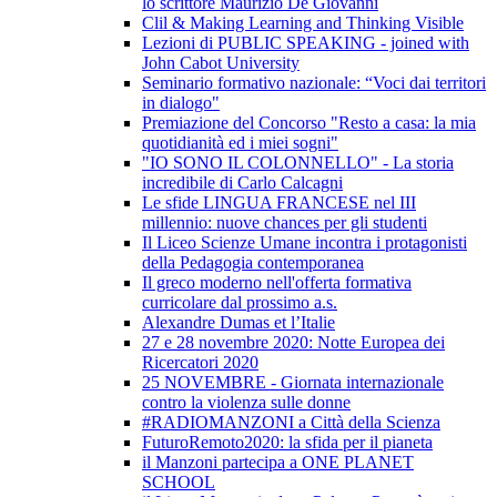
lo scrittore Maurizio De Giovanni
Clil & Making Learning and Thinking Visible
Lezioni di PUBLIC SPEAKING - joined with
John Cabot University
Seminario formativo nazionale: “Voci dai territori
in dialogo"
Premiazione del Concorso "Resto a casa: la mia
quotidianità ed i miei sogni"
"IO SONO IL COLONNELLO" - La storia
incredibile di Carlo Calcagni
Le sfide LINGUA FRANCESE nel III
millennio: nuove chances per gli studenti
Il Liceo Scienze Umane incontra i protagonisti
della Pedagogia contemporanea
Il greco moderno nell'offerta formativa
curricolare dal prossimo a.s.
Alexandre Dumas et l’Italie
27 e 28 novembre 2020: Notte Europea dei
Ricercatori 2020
25 NOVEMBRE - Giornata internazionale
contro la violenza sulle donne
#RADIOMANZONI a Città della Scienza
FuturoRemoto2020: la sfida per il pianeta
il Manzoni partecipa a ONE PLANET
SCHOOL