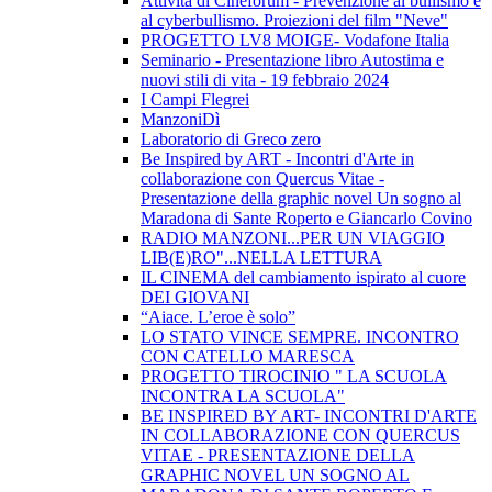
Attività di Cineforum - Prevenzione al bullismo e
al cyberbullismo. Proiezioni del film "Neve"
PROGETTO LV8 MOIGE- Vodafone Italia
Seminario - Presentazione libro Autostima e
nuovi stili di vita - 19 febbraio 2024
I Campi Flegrei
ManzoniDì
Laboratorio di Greco zero
Be Inspired by ART - Incontri d'Arte in
collaborazione con Quercus Vitae -
Presentazione della graphic novel Un sogno al
Maradona di Sante Roperto e Giancarlo Covino
RADIO MANZONI...PER UN VIAGGIO
LIB(E)RO"...NELLA LETTURA
IL CINEMA del cambiamento ispirato al cuore
DEI GIOVANI
“Aiace. L’eroe è solo”
LO STATO VINCE SEMPRE. INCONTRO
CON CATELLO MARESCA
PROGETTO TIROCINIO " LA SCUOLA
INCONTRA LA SCUOLA"
BE INSPIRED BY ART- INCONTRI D'ARTE
IN COLLABORAZIONE CON QUERCUS
VITAE - PRESENTAZIONE DELLA
GRAPHIC NOVEL UN SOGNO AL