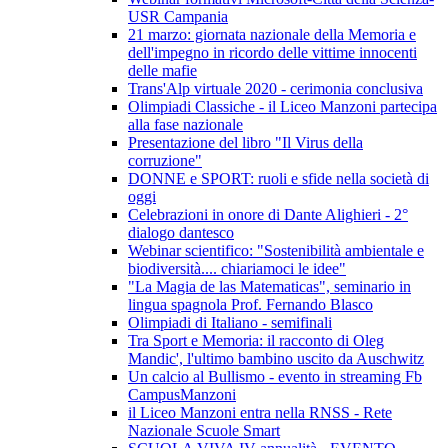
USR Campania
21 marzo: giornata nazionale della Memoria e
dell'impegno in ricordo delle vittime innocenti
delle mafie
Trans'Alp virtuale 2020 - cerimonia conclusiva
Olimpiadi Classiche - il Liceo Manzoni partecipa
alla fase nazionale
Presentazione del libro "Il Virus della
corruzione"
DONNE e SPORT: ruoli e sfide nella società di
oggi
Celebrazioni in onore di Dante Alighieri - 2°
dialogo dantesco
Webinar scientifico: "Sostenibilità ambientale e
biodiversità.... chiariamoci le idee"
"La Magia de las Matematicas", seminario in
lingua spagnola Prof. Fernando Blasco
Olimpiadi di Italiano - semifinali
Tra Sport e Memoria: il racconto di Oleg
Mandic', l'ultimo bambino uscito da Auschwitz
Un calcio al Bullismo - evento in streaming Fb
CampusManzoni
il Liceo Manzoni entra nella RNSS - Rete
Nazionale Scuole Smart