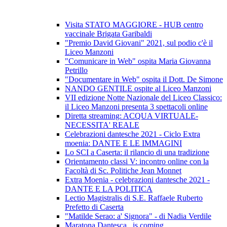
Visita STATO MAGGIORE - HUB centro
vaccinale Brigata Garibaldi
"Premio David Giovani" 2021, sul podio c'è il
Liceo Manzoni
"Comunicare in Web" ospita Maria Giovanna
Petrillo
"Documentare in Web" ospita il Dott. De Simone
NANDO GENTILE ospite al Liceo Manzoni
VII edizione Notte Nazionale del Liceo Classico:
il Liceo Manzoni presenta 3 spettacoli online
Diretta streaming: ACQUA VIRTUALE-
NECESSITA' REALE
Celebrazioni dantesche 2021 - Ciclo Extra
moenia: DANTE E LE IMMAGINI
Lo SCI a Caserta: il rilancio di una tradizione
Orientamento classi V: incontro online con la
Facoltà di Sc. Politiche Jean Monnet
Extra Moenia - celebrazioni dantesche 2021 -
DANTE E LA POLITICA
Lectio Magistralis di S.E. Raffaele Ruberto
Prefetto di Caserta
"Matilde Serao: a' Signora" - di Nadia Verdile
Maratona Dantesca...is coming