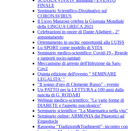
SCUOLA VIVA IV annualità - EVENTO
FINALE
Seminario Scientifico-Divulgativo sul
CORONAVIRUS
Il Liceo Manzoni celebra la Giornata Mondiale
della LINGUA GRECA 2021
Celebrazioni in onore di Dante Alighieri - 2°
appuntamento
Orientamento in uscita: opportunità alla LUISS
Lo SPORT come modello di VITA
Seminario medico-scientifico: Covid-19 - Regole
e rapporti socio-sanitari
Meccanismo di arresto dell'Infezione da Sars-
Cov2
Quinta edizione dell'evento " SEMINARE
LEGALITA' "
"Il sogno d'oro di Clemente Russo" - evento
Un PATTO per la LETTURA a 100 anni dalla
nascita di G. RODARI
Webinar medico-scientifico: "Le varie forme di
DIABETE e l'aspetto psicologico"
Seminario scientifico: "La Matematica nella vita"
Seminario online: ARMONIA dai Pitagorici ad
Empedocle
Rassegna "Tradizioni&Tradimenti": incontro con