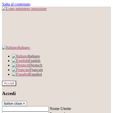
Salta al contenuto
Italiano
Italiano
English
Deutsch
Français
Español
Accedi
Accedi
button close
×
Nome Utente