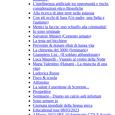
L'intelligenza artificiale tra opportunità e rischi:
considerazioni etico-filosofiche
Alla ricerca di altre terre nella galassia
Con gli occhi di Sara (Un padre, una figlia e
l'autismo)
Mettici la faccia: uno schiaffo alla criminalità!
Io sono originale
Salvatore Minieri (Cemento armato)
La testa nel bicchiere
Prevenire & donare elisir di lunga vita
La chirurgia del 3000 (Seminario)
Giampiero Lisi - (Il soldato abbandonato)
Luca Maurelli - Viaggio al centro della Notte
Maria Valentino (Hanami - La rinascita di una
vita)
Ludovica Russo
Fisco & scuola
Alfonsino
La salute è questione di Screenig...
Prospettive
Seminario - Diamo un calcio agli infortuni
Sono sempre io
Giornata mondiale della lingua greca
Educational tour 08/03/2023
3 Marzo 2023 0RE 10 Seminario CTS E Scuola