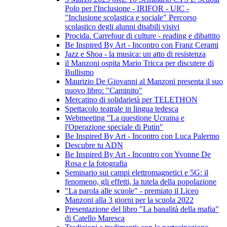
Polo per l'Inclusione - IRIFOR - UIC -
"Inclusione scolastica e sociale" Percorso
scolastico degli alunni disabili visivi
Procida. Carrefour di culture - reading e dibattito
Be Inspired By Art - Incontro con Franz Cerami
Jazz e Shoa - la musica: un atto di resistenza
il Manzoni ospita Mario Tricca per discutere di
Bullismo
Maurizio De Giovanni al Manzoni presenta il suo
nuovo libro: "Caminito"
Mercatino di solidarietà per TELETHON
Spettacolo teatrale in lingua tedesca
Webmeeting "La questione Ucraina e
l'Operazione speciale di Putin"
Be Inspired By Art - Incontro con Luca Palermo
Descubre tu ADN
Be Inspired By Art - Incontro con Yvonne De
Rosa e la fotografia
Seminario sui campi elettromagnetici e 5G: il
fenomeno, gli effetti, la tutela della popolazione
"La parola alle scuole" - premiato il Liceo
Manzoni alla 3 giorni per la scuola 2022
Presentazione del libro "La banalità della mafia"
di Catello Maresca