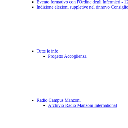
Evento formativo con l'Ordine degli Infermieri - 
Indizione elezioni suppletive nel rinnovo Consigli
Tutte le info
Progetto Accoglienza
Radio Campus Manzoni
Archivio Radio Manzoni International