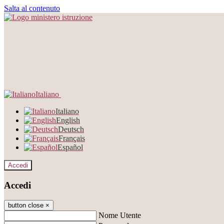
Salta al contenuto
Italiano
Italiano
English
Deutsch
Français
Español
Accedi
Accedi
button close
×
Nome Utente