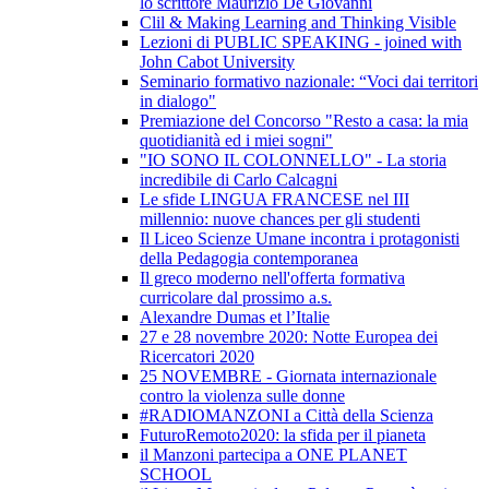
lo scrittore Maurizio De Giovanni
Clil & Making Learning and Thinking Visible
Lezioni di PUBLIC SPEAKING - joined with
John Cabot University
Seminario formativo nazionale: “Voci dai territori
in dialogo"
Premiazione del Concorso "Resto a casa: la mia
quotidianità ed i miei sogni"
"IO SONO IL COLONNELLO" - La storia
incredibile di Carlo Calcagni
Le sfide LINGUA FRANCESE nel III
millennio: nuove chances per gli studenti
Il Liceo Scienze Umane incontra i protagonisti
della Pedagogia contemporanea
Il greco moderno nell'offerta formativa
curricolare dal prossimo a.s.
Alexandre Dumas et l’Italie
27 e 28 novembre 2020: Notte Europea dei
Ricercatori 2020
25 NOVEMBRE - Giornata internazionale
contro la violenza sulle donne
#RADIOMANZONI a Città della Scienza
FuturoRemoto2020: la sfida per il pianeta
il Manzoni partecipa a ONE PLANET
SCHOOL