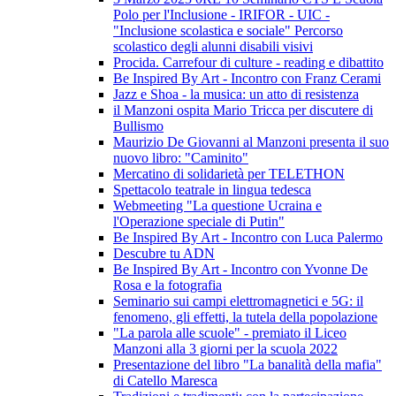
Polo per l'Inclusione - IRIFOR - UIC -
"Inclusione scolastica e sociale" Percorso
scolastico degli alunni disabili visivi
Procida. Carrefour di culture - reading e dibattito
Be Inspired By Art - Incontro con Franz Cerami
Jazz e Shoa - la musica: un atto di resistenza
il Manzoni ospita Mario Tricca per discutere di
Bullismo
Maurizio De Giovanni al Manzoni presenta il suo
nuovo libro: "Caminito"
Mercatino di solidarietà per TELETHON
Spettacolo teatrale in lingua tedesca
Webmeeting "La questione Ucraina e
l'Operazione speciale di Putin"
Be Inspired By Art - Incontro con Luca Palermo
Descubre tu ADN
Be Inspired By Art - Incontro con Yvonne De
Rosa e la fotografia
Seminario sui campi elettromagnetici e 5G: il
fenomeno, gli effetti, la tutela della popolazione
"La parola alle scuole" - premiato il Liceo
Manzoni alla 3 giorni per la scuola 2022
Presentazione del libro "La banalità della mafia"
di Catello Maresca