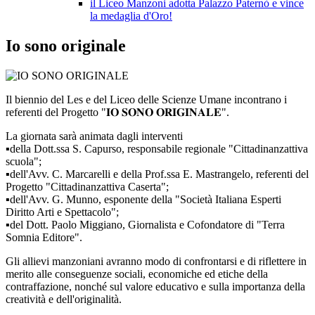
il Liceo Manzoni adotta Palazzo Paternò e vince
la medaglia d'Oro!
Io sono originale
Il biennio del Les e del Liceo delle Scienze Umane incontrano i
referenti del Progetto "𝐈𝐎 𝐒𝐎𝐍𝐎 𝐎𝐑𝐈𝐆𝐈𝐍𝐀𝐋𝐄".
La giornata sarà animata dagli interventi
▪️della Dott.ssa S. Capurso, responsabile regionale "Cittadinanzattiva
scuola";
▪️dell'Avv. C. Marcarelli e della Prof.ssa E. Mastrangelo, referenti del
Progetto "Cittadinanzattiva Caserta";
▪️dell'Avv. G. Munno, esponente della "Società Italiana Esperti
Diritto Arti e Spettacolo";
▪️del Dott. Paolo Miggiano, Giornalista e Cofondatore di "Terra
Somnia Editore".
Gli allievi manzoniani avranno modo di confrontarsi e di riflettere in
merito alle conseguenze sociali, economiche ed etiche della
contraffazione, nonché sul valore educativo e sulla importanza della
creatività e dell'originalità.