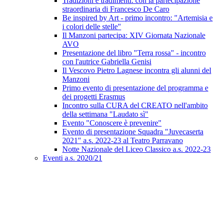
Tradizioni e tradimenti: con la partecipazione
straordinaria di Francesco De Caro
Be inspired by Art - primo incontro: "Artemisia e
i colori delle stelle"
Il Manzoni partecipa: XIV Giornata Nazionale
AVO
Presentazione del libro "Terra rossa" - incontro
con l'autrice Gabriella Genisi
Il Vescovo Pietro Lagnese incontra gli alunni del
Manzoni
Primo evento di presentazione del programma e
dei progetti Erasmus
Incontro sulla CURA del CREATO nell'ambito
della settimana "Laudato sì"
Evento "Conoscere è prevenire"
Evento di presentazione Squadra "Juvecaserta
2021" a.s. 2022-23 al Teatro Parravano
Notte Nazionale del Liceo Classico a.s. 2022-23
Eventi a.s. 2020/21