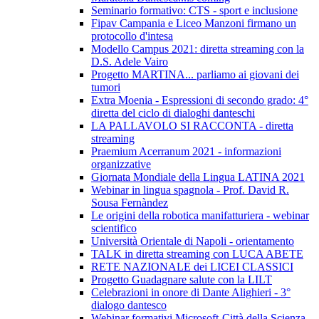
Seminario formativo: CTS - sport e inclusione
Fipav Campania e Liceo Manzoni firmano un
protocollo d'intesa
Modello Campus 2021: diretta streaming con la
D.S. Adele Vairo
Progetto MARTINA... parliamo ai giovani dei
tumori
Extra Moenia - Espressioni di secondo grado: 4°
diretta del ciclo di dialoghi danteschi
LA PALLAVOLO SI RACCONTA - diretta
streaming
Praemium Acerranum 2021 - informazioni
organizzative
Giornata Mondiale della Lingua LATINA 2021
Webinar in lingua spagnola - Prof. David R.
Sousa Fernàndez
Le origini della robotica manifatturiera - webinar
scientifico
Università Orientale di Napoli - orientamento
TALK in diretta streaming con LUCA ABETE
RETE NAZIONALE dei LICEI CLASSICI
Progetto Guadagnare salute con la LILT
Celebrazioni in onore di Dante Alighieri - 3°
dialogo dantesco
Webinar formativi Microsoft-Città della Scienza-