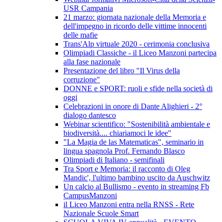
USR Campania
21 marzo: giornata nazionale della Memoria e
dell'impegno in ricordo delle vittime innocenti
delle mafie
Trans'Alp virtuale 2020 - cerimonia conclusiva
Olimpiadi Classiche - il Liceo Manzoni partecipa
alla fase nazionale
Presentazione del libro "Il Virus della
corruzione"
DONNE e SPORT: ruoli e sfide nella società di
oggi
Celebrazioni in onore di Dante Alighieri - 2°
dialogo dantesco
Webinar scientifico: "Sostenibilità ambientale e
biodiversità.... chiariamoci le idee"
"La Magia de las Matematicas", seminario in
lingua spagnola Prof. Fernando Blasco
Olimpiadi di Italiano - semifinali
Tra Sport e Memoria: il racconto di Oleg
Mandic', l'ultimo bambino uscito da Auschwitz
Un calcio al Bullismo - evento in streaming Fb
CampusManzoni
il Liceo Manzoni entra nella RNSS - Rete
Nazionale Scuole Smart