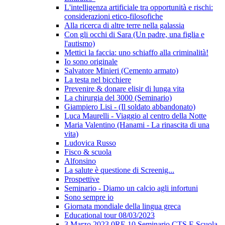
L'intelligenza artificiale tra opportunità e rischi:
considerazioni etico-filosofiche
Alla ricerca di altre terre nella galassia
Con gli occhi di Sara (Un padre, una figlia e
l'autismo)
Mettici la faccia: uno schiaffo alla criminalità!
Io sono originale
Salvatore Minieri (Cemento armato)
La testa nel bicchiere
Prevenire & donare elisir di lunga vita
La chirurgia del 3000 (Seminario)
Giampiero Lisi - (Il soldato abbandonato)
Luca Maurelli - Viaggio al centro della Notte
Maria Valentino (Hanami - La rinascita di una
vita)
Ludovica Russo
Fisco & scuola
Alfonsino
La salute è questione di Screenig...
Prospettive
Seminario - Diamo un calcio agli infortuni
Sono sempre io
Giornata mondiale della lingua greca
Educational tour 08/03/2023
3 Marzo 2023 0RE 10 Seminario CTS E Scuola