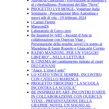
Attività di Cineforum - Prevenzione al bullismo e
al cyberbullismo. Proiezioni del film "Neve"
PROGETTO LV8 MOIGE- Vodafone Italia
Seminario - Presentazione libro Autostima e
nuovi stili di vita - 19 febbraio 2024
I Campi Flegrei
ManzoniDì
Laboratorio di Greco zero
Be Inspired by ART - Incontri d'Arte in
collaborazione con Quercus Vitae -
Presentazione della graphic novel Un sogno al
Maradona di Sante Roperto e Giancarlo Covino
RADIO MANZONI...PER UN VIAGGIO
LIB(E)RO"...NELLA LETTURA
IL CINEMA del cambiamento ispirato al cuore
DEI GIOVANI
“Aiace. L’eroe è solo”
LO STATO VINCE SEMPRE. INCONTRO
CON CATELLO MARESCA
PROGETTO TIROCINIO " LA SCUOLA
INCONTRA LA SCUOLA"
BE INSPIRED BY ART- INCONTRI D'ARTE
IN COLLABORAZIONE CON QUERCUS
VITAE - PRESENTAZIONE DELLA
GRAPHIC NOVEL UN SOGNO AL