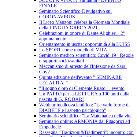
SCUOLA VIVA IV annualità - EVENTO
FINALE
Seminario Scientifico-Divulgativo sul
CORONAVIRUS
Il Liceo Manzoni celebra la Giornata Mondiale
della LINGUA GRECA 2021
Celebrazioni in onore di Dante Alighieri - 2°
appuntamento
Orientamento in uscita: opportunità alla LUISS
Lo SPORT come modello di VITA
Seminario medico-scientifico: Covid-19 - Regole
e rapporti socio-sanitari
Meccanismo di arresto dell'Infezione da Sars-
Cov2
Quinta edizione dell'evento " SEMINARE
LEGALITA' "
"Il sogno d'oro di Clemente Russo" - evento
Un PATTO per la LETTURA a 100 anni dalla
nascita di G. RODARI
Webinar medico-scientifico: "Le varie forme di
DIABETE e l'aspetto psicologico"
Seminario scientifico: "La Matematica nella vita"
Seminario online: ARMONIA dai Pitagorici ad
Empedocle
Rassegna "Tradizioni&Tradimenti": incontro con