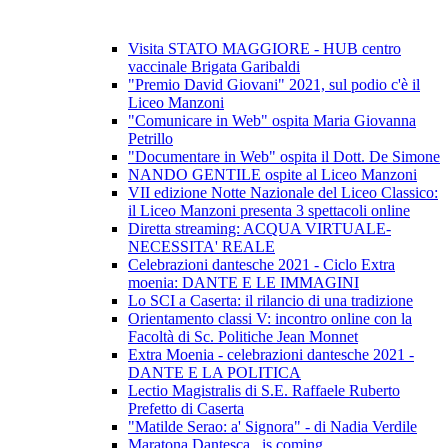
Visita STATO MAGGIORE - HUB centro
vaccinale Brigata Garibaldi
"Premio David Giovani" 2021, sul podio c'è il
Liceo Manzoni
"Comunicare in Web" ospita Maria Giovanna
Petrillo
"Documentare in Web" ospita il Dott. De Simone
NANDO GENTILE ospite al Liceo Manzoni
VII edizione Notte Nazionale del Liceo Classico:
il Liceo Manzoni presenta 3 spettacoli online
Diretta streaming: ACQUA VIRTUALE-
NECESSITA' REALE
Celebrazioni dantesche 2021 - Ciclo Extra
moenia: DANTE E LE IMMAGINI
Lo SCI a Caserta: il rilancio di una tradizione
Orientamento classi V: incontro online con la
Facoltà di Sc. Politiche Jean Monnet
Extra Moenia - celebrazioni dantesche 2021 -
DANTE E LA POLITICA
Lectio Magistralis di S.E. Raffaele Ruberto
Prefetto di Caserta
"Matilde Serao: a' Signora" - di Nadia Verdile
Maratona Dantesca...is coming