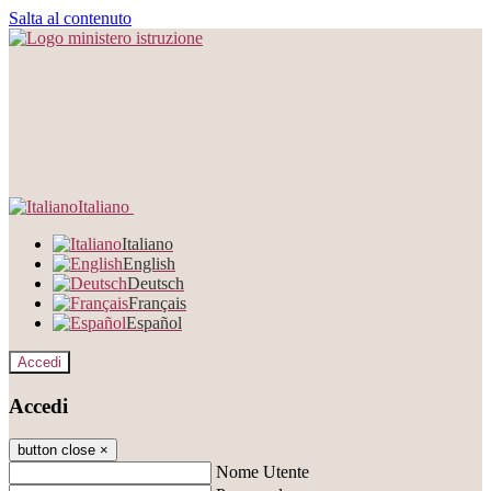
Salta al contenuto
Italiano
Italiano
English
Deutsch
Français
Español
Accedi
Accedi
button close
×
Nome Utente