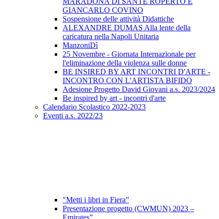
MARADONA DI SANTE ROPERTO E
GIANCARLO COVINO
Sospensione delle attività Didattiche
ALEXANDRE DUMAS Alla lente della
caricatura nella Napoli Unitaria
ManzoniDì
25 Novembre - Giornata Internazionale per
l'eliminazione della violenza sulle donne
BE INSIRED BY ART INCONTRI D'ARTE -
INCONTRO CON L'ARTISTA BIFIDO
Adesione Progetto David Giovani a.s. 2023/2024
Be inspired by art - incontri d'arte
Calendario Scolastico 2022-2023
Eventi a.s. 2022/23
"Metti i libri in Fiera”
Presentazione progetto (CWMUN) 2023 –
Emirates”