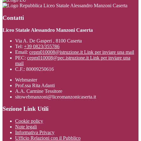
Liceo Statale Alessandro Manzoni Caserta
Contatti
Liceo Statale Alessandro Manzoni Caserta
Via A. De Gasperi , 8100 Caserta
Tel:
+39 0823/355786
Email:
cepm010008@istruzione.it
Link per inviare una mail
PEC:
cepm010008@pec.istruzione.it
Link per inviare una
mail
C.F.: 80009250616
Webmaster
Prof.ssa Rita Adanti
A.A. Carmine Tessitore
sitowebmanzoni@liceomanzonicaserta.it
Sezione Link Utili
Cookie policy
Note legali
Informativa Privacy
Ufficio Relazioni con il Pubblico