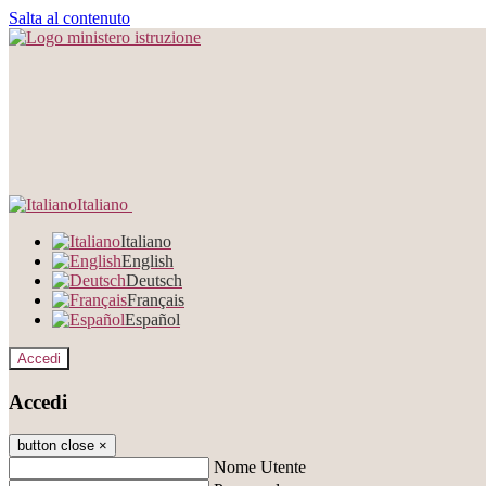
Salta al contenuto
Italiano
Italiano
English
Deutsch
Français
Español
Accedi
Accedi
button close
×
Nome Utente