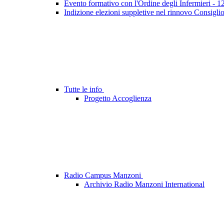
Evento formativo con l'Ordine degli Infermieri - 
Indizione elezioni suppletive nel rinnovo Consigli
Tutte le info
Progetto Accoglienza
Radio Campus Manzoni
Archivio Radio Manzoni International