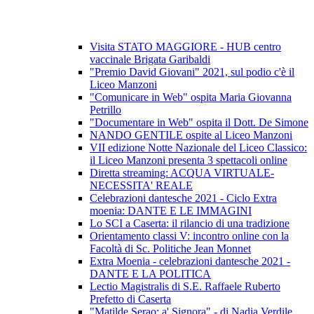
Visita STATO MAGGIORE - HUB centro
vaccinale Brigata Garibaldi
"Premio David Giovani" 2021, sul podio c'è il
Liceo Manzoni
"Comunicare in Web" ospita Maria Giovanna
Petrillo
"Documentare in Web" ospita il Dott. De Simone
NANDO GENTILE ospite al Liceo Manzoni
VII edizione Notte Nazionale del Liceo Classico:
il Liceo Manzoni presenta 3 spettacoli online
Diretta streaming: ACQUA VIRTUALE-
NECESSITA' REALE
Celebrazioni dantesche 2021 - Ciclo Extra
moenia: DANTE E LE IMMAGINI
Lo SCI a Caserta: il rilancio di una tradizione
Orientamento classi V: incontro online con la
Facoltà di Sc. Politiche Jean Monnet
Extra Moenia - celebrazioni dantesche 2021 -
DANTE E LA POLITICA
Lectio Magistralis di S.E. Raffaele Ruberto
Prefetto di Caserta
"Matilde Serao: a' Signora" - di Nadia Verdile