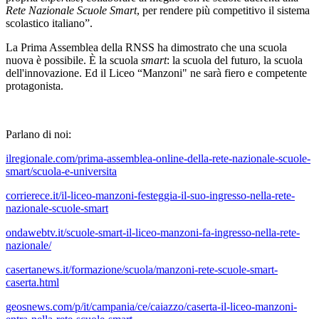
Rete Nazionale Scuole Smart
, per rendere più competitivo il sistema
scolastico italiano”.
La Prima Assemblea della RNSS ha dimostrato che una scuola
nuova è possibile. È la scuola
smart
: la scuola del futuro, la scuola
dell'innovazione. Ed il Liceo “Manzoni" ne sarà fiero e competente
protagonista.
Parlano di noi:
ilregionale.com/prima-assemblea-online-della-rete-nazionale-scuole-
smart/scuola-e-universita
corrierece.it/il-liceo-manzoni-festeggia-il-suo-ingresso-nella-rete-
nazionale-scuole-smart
ondawebtv.it/scuole-smart-il-liceo-manzoni-fa-ingresso-nella-rete-
nazionale/
casertanews.it/formazione/scuola/manzoni-rete-scuole-smart-
caserta.html
geosnews.com/p/it/campania/ce/caiazzo/caserta-il-liceo-manzoni-