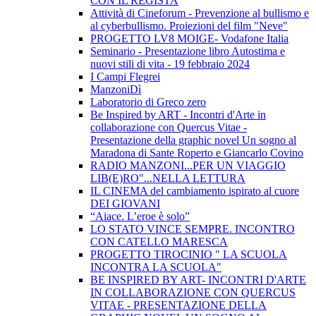
CON IL REGISTA
Attività di Cineforum - Prevenzione al bullismo e
al cyberbullismo. Proiezioni del film "Neve"
PROGETTO LV8 MOIGE- Vodafone Italia
Seminario - Presentazione libro Autostima e
nuovi stili di vita - 19 febbraio 2024
I Campi Flegrei
ManzoniDì
Laboratorio di Greco zero
Be Inspired by ART - Incontri d'Arte in
collaborazione con Quercus Vitae -
Presentazione della graphic novel Un sogno al
Maradona di Sante Roperto e Giancarlo Covino
RADIO MANZONI...PER UN VIAGGIO
LIB(E)RO"...NELLA LETTURA
IL CINEMA del cambiamento ispirato al cuore
DEI GIOVANI
“Aiace. L’eroe è solo”
LO STATO VINCE SEMPRE. INCONTRO
CON CATELLO MARESCA
PROGETTO TIROCINIO " LA SCUOLA
INCONTRA LA SCUOLA"
BE INSPIRED BY ART- INCONTRI D'ARTE
IN COLLABORAZIONE CON QUERCUS
VITAE - PRESENTAZIONE DELLA