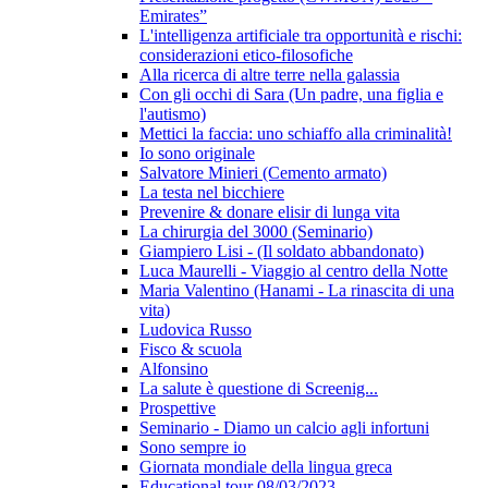
Emirates”
L'intelligenza artificiale tra opportunità e rischi:
considerazioni etico-filosofiche
Alla ricerca di altre terre nella galassia
Con gli occhi di Sara (Un padre, una figlia e
l'autismo)
Mettici la faccia: uno schiaffo alla criminalità!
Io sono originale
Salvatore Minieri (Cemento armato)
La testa nel bicchiere
Prevenire & donare elisir di lunga vita
La chirurgia del 3000 (Seminario)
Giampiero Lisi - (Il soldato abbandonato)
Luca Maurelli - Viaggio al centro della Notte
Maria Valentino (Hanami - La rinascita di una
vita)
Ludovica Russo
Fisco & scuola
Alfonsino
La salute è questione di Screenig...
Prospettive
Seminario - Diamo un calcio agli infortuni
Sono sempre io
Giornata mondiale della lingua greca
Educational tour 08/03/2023