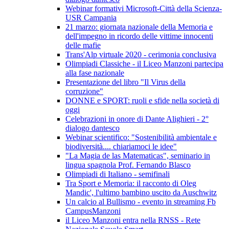
Webinar formativi Microsoft-Città della Scienza-
USR Campania
21 marzo: giornata nazionale della Memoria e
dell'impegno in ricordo delle vittime innocenti
delle mafie
Trans'Alp virtuale 2020 - cerimonia conclusiva
Olimpiadi Classiche - il Liceo Manzoni partecipa
alla fase nazionale
Presentazione del libro "Il Virus della
corruzione"
DONNE e SPORT: ruoli e sfide nella società di
oggi
Celebrazioni in onore di Dante Alighieri - 2°
dialogo dantesco
Webinar scientifico: "Sostenibilità ambientale e
biodiversità.... chiariamoci le idee"
"La Magia de las Matematicas", seminario in
lingua spagnola Prof. Fernando Blasco
Olimpiadi di Italiano - semifinali
Tra Sport e Memoria: il racconto di Oleg
Mandic', l'ultimo bambino uscito da Auschwitz
Un calcio al Bullismo - evento in streaming Fb
CampusManzoni
il Liceo Manzoni entra nella RNSS - Rete