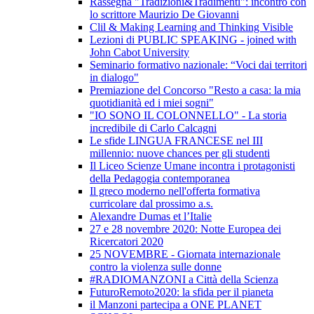
Rassegna "Tradizioni&Tradimenti": incontro con
lo scrittore Maurizio De Giovanni
Clil & Making Learning and Thinking Visible
Lezioni di PUBLIC SPEAKING - joined with
John Cabot University
Seminario formativo nazionale: “Voci dai territori
in dialogo"
Premiazione del Concorso "Resto a casa: la mia
quotidianità ed i miei sogni"
"IO SONO IL COLONNELLO" - La storia
incredibile di Carlo Calcagni
Le sfide LINGUA FRANCESE nel III
millennio: nuove chances per gli studenti
Il Liceo Scienze Umane incontra i protagonisti
della Pedagogia contemporanea
Il greco moderno nell'offerta formativa
curricolare dal prossimo a.s.
Alexandre Dumas et l’Italie
27 e 28 novembre 2020: Notte Europea dei
Ricercatori 2020
25 NOVEMBRE - Giornata internazionale
contro la violenza sulle donne
#RADIOMANZONI a Città della Scienza
FuturoRemoto2020: la sfida per il pianeta
il Manzoni partecipa a ONE PLANET