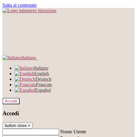
Salta al contenuto
Italiano
Italiano
English
Deutsch
Français
Español
Accedi
Accedi
button close
×
Nome Utente