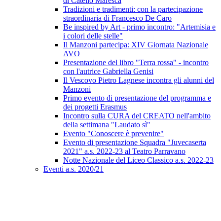
di Catello Maresca
Tradizioni e tradimenti: con la partecipazione
straordinaria di Francesco De Caro
Be inspired by Art - primo incontro: "Artemisia e
i colori delle stelle"
Il Manzoni partecipa: XIV Giornata Nazionale
AVO
Presentazione del libro "Terra rossa" - incontro
con l'autrice Gabriella Genisi
Il Vescovo Pietro Lagnese incontra gli alunni del
Manzoni
Primo evento di presentazione del programma e
dei progetti Erasmus
Incontro sulla CURA del CREATO nell'ambito
della settimana "Laudato sì"
Evento "Conoscere è prevenire"
Evento di presentazione Squadra "Juvecaserta
2021" a.s. 2022-23 al Teatro Parravano
Notte Nazionale del Liceo Classico a.s. 2022-23
Eventi a.s. 2020/21