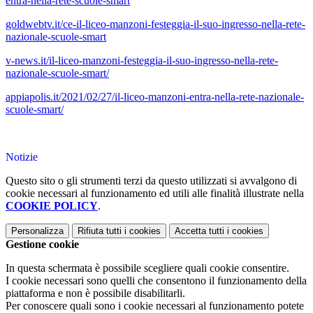
entra-nella-rete-scuole-smart
goldwebtv.it/ce-il-liceo-manzoni-festeggia-il-suo-ingresso-nella-rete-
nazionale-scuole-smart
v-news.it/il-liceo-manzoni-festeggia-il-suo-ingresso-nella-rete-
nazionale-scuole-smart/
appiapolis.it/2021/02/27/il-liceo-manzoni-entra-nella-rete-nazionale-
scuole-smart/
Notizie
Questo sito o gli strumenti terzi da questo utilizzati si avvalgono di
cookie necessari al funzionamento ed utili alle finalità illustrate nella
COOKIE POLICY
.
Personalizza
Rifiuta tutti
i cookies
Accetta tutti
i cookies
Gestione cookie
In questa schermata è possibile scegliere quali cookie consentire.
I cookie necessari sono quelli che consentono il funzionamento della
piattaforma e non è possibile disabilitarli.
Per conoscere quali sono i cookie necessari al funzionamento potete