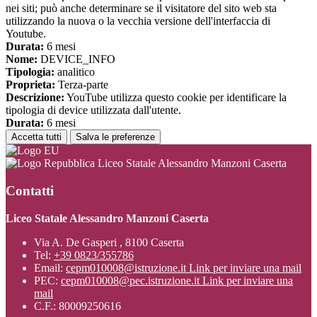
nei siti; può anche determinare se il visitatore del sito web sta
utilizzando la nuova o la vecchia versione dell'interfaccia di
Youtube.
Durata:
6 mesi
Nome:
DEVICE_INFO
Tipologia:
analitico
Proprieta:
Terza-parte
Descrizione:
YouTube utilizza questo cookie per identificare la
tipologia di device utilizzata dall'utente.
Durata:
6 mesi
Accetta tutti
Salva le preferenze
Liceo Statale Alessandro Manzoni Caserta
Contatti
Liceo Statale Alessandro Manzoni Caserta
Via A. De Gasperi , 8100 Caserta
Tel:
+39 0823/355786
Email:
cepm010008@istruzione.it
Link per inviare una mail
PEC:
cepm010008@pec.istruzione.it
Link per inviare una
mail
C.F.: 80009250616