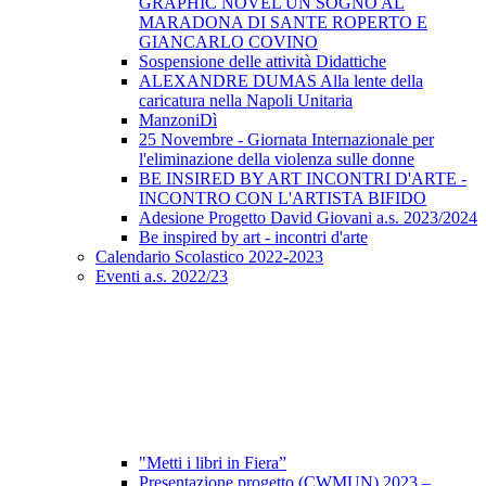
GRAPHIC NOVEL UN SOGNO AL
MARADONA DI SANTE ROPERTO E
GIANCARLO COVINO
Sospensione delle attività Didattiche
ALEXANDRE DUMAS Alla lente della
caricatura nella Napoli Unitaria
ManzoniDì
25 Novembre - Giornata Internazionale per
l'eliminazione della violenza sulle donne
BE INSIRED BY ART INCONTRI D'ARTE -
INCONTRO CON L'ARTISTA BIFIDO
Adesione Progetto David Giovani a.s. 2023/2024
Be inspired by art - incontri d'arte
Calendario Scolastico 2022-2023
Eventi a.s. 2022/23
"Metti i libri in Fiera”
Presentazione progetto (CWMUN) 2023 –