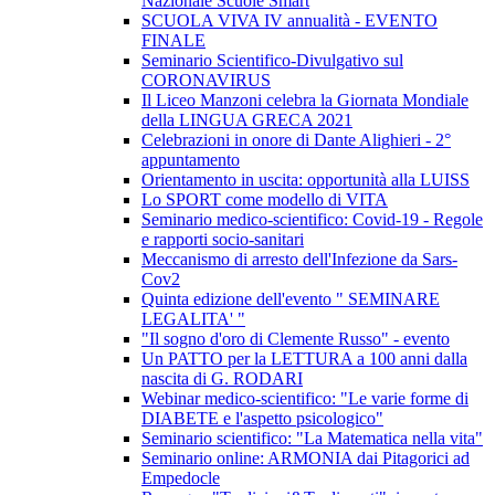
Nazionale Scuole Smart
SCUOLA VIVA IV annualità - EVENTO
FINALE
Seminario Scientifico-Divulgativo sul
CORONAVIRUS
Il Liceo Manzoni celebra la Giornata Mondiale
della LINGUA GRECA 2021
Celebrazioni in onore di Dante Alighieri - 2°
appuntamento
Orientamento in uscita: opportunità alla LUISS
Lo SPORT come modello di VITA
Seminario medico-scientifico: Covid-19 - Regole
e rapporti socio-sanitari
Meccanismo di arresto dell'Infezione da Sars-
Cov2
Quinta edizione dell'evento " SEMINARE
LEGALITA' "
"Il sogno d'oro di Clemente Russo" - evento
Un PATTO per la LETTURA a 100 anni dalla
nascita di G. RODARI
Webinar medico-scientifico: "Le varie forme di
DIABETE e l'aspetto psicologico"
Seminario scientifico: "La Matematica nella vita"
Seminario online: ARMONIA dai Pitagorici ad
Empedocle