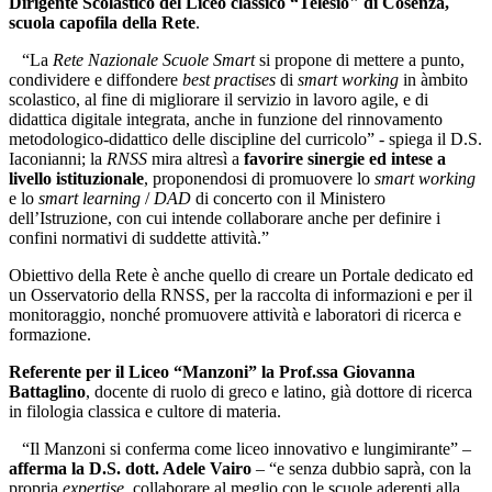
Dirigente Scolastico del Liceo classico “Telesio" di Cosenza,
scuola capofila della Rete
.
“La
Rete Nazionale Scuole Smart
si propone di mettere a punto,
condividere e diffondere
best practises
di
smart working
in àmbito
scolastico, al fine di migliorare il servizio in lavoro agile, e di
didattica digitale integrata, anche in funzione del rinnovamento
metodologico-didattico delle discipline del curricolo” - spiega il D.S.
Iaconianni; la
RNSS
mira altresì a
favorire sinergie ed intese a
livello istituzionale
, proponendosi di promuovere lo
smart working
e lo
smart learning
/
DAD
di concerto con il Ministero
dell’Istruzione, con cui intende collaborare anche per definire i
confini normativi di suddette attività.”
Obiettivo della Rete è anche quello di creare un Portale dedicato ed
un Osservatorio della RNSS, per la raccolta di informazioni e per il
monitoraggio, nonché promuovere attività e laboratori di ricerca e
formazione.
Referente per il Liceo “Manzoni” la Prof.ssa Giovanna
Battaglino
, docente di ruolo di greco e latino, già dottore di ricerca
in filologia classica e cultore di materia.
“Il Manzoni si conferma come liceo innovativo e lungimirante” –
afferma la D.S. dott. Adele Vairo
– “e senza dubbio saprà, con la
propria
expertise
, collaborare al meglio con le scuole aderenti alla