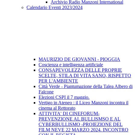
Archivio Radio Manzoni International
Calendario Eventi 2023/2024
MAURIZIO DE GIOVANNI - PIOGGIA
Coscienza e intelligenza artificiale
CONSAPEVOLEZZA DELLE PROPRIE
SCELTE, STILA DI VITA SANO, RISPETTO
PER L'AMBIENTE
Città Verde - Piantumazione della Talea Albero di
Falcone
Elezioni CSPI il 7 maggio.
Vertigo in Ateneo : il Liceo Manzoni incontra il
cinema al Rettorato
ATTIVITA' DI CINEFORUM-
PREVENZIONE AL BULLISMSO E AL
CYBERBULLISMO -PROIEZIONE DEL
FILM NEVE 22 MARZO 2024. INCONTRO