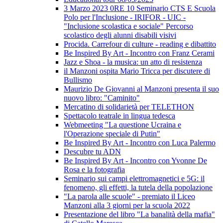
3 Marzo 2023 0RE 10 Seminario CTS E Scuola
Polo per l'Inclusione - IRIFOR - UIC -
"Inclusione scolastica e sociale" Percorso
scolastico degli alunni disabili visivi
Procida. Carrefour di culture - reading e dibattito
Be Inspired By Art - Incontro con Franz Cerami
Jazz e Shoa - la musica: un atto di resistenza
il Manzoni ospita Mario Tricca per discutere di
Bullismo
Maurizio De Giovanni al Manzoni presenta il suo
nuovo libro: "Caminito"
Mercatino di solidarietà per TELETHON
Spettacolo teatrale in lingua tedesca
Webmeeting "La questione Ucraina e
l'Operazione speciale di Putin"
Be Inspired By Art - Incontro con Luca Palermo
Descubre tu ADN
Be Inspired By Art - Incontro con Yvonne De
Rosa e la fotografia
Seminario sui campi elettromagnetici e 5G: il
fenomeno, gli effetti, la tutela della popolazione
"La parola alle scuole" - premiato il Liceo
Manzoni alla 3 giorni per la scuola 2022
Presentazione del libro "La banalità della mafia"