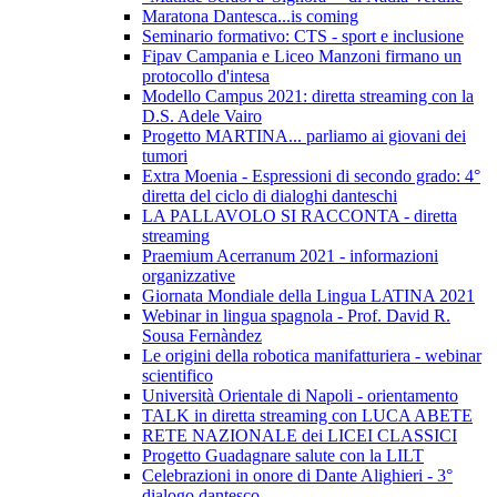
Maratona Dantesca...is coming
Seminario formativo: CTS - sport e inclusione
Fipav Campania e Liceo Manzoni firmano un
protocollo d'intesa
Modello Campus 2021: diretta streaming con la
D.S. Adele Vairo
Progetto MARTINA... parliamo ai giovani dei
tumori
Extra Moenia - Espressioni di secondo grado: 4°
diretta del ciclo di dialoghi danteschi
LA PALLAVOLO SI RACCONTA - diretta
streaming
Praemium Acerranum 2021 - informazioni
organizzative
Giornata Mondiale della Lingua LATINA 2021
Webinar in lingua spagnola - Prof. David R.
Sousa Fernàndez
Le origini della robotica manifatturiera - webinar
scientifico
Università Orientale di Napoli - orientamento
TALK in diretta streaming con LUCA ABETE
RETE NAZIONALE dei LICEI CLASSICI
Progetto Guadagnare salute con la LILT
Celebrazioni in onore di Dante Alighieri - 3°
dialogo dantesco