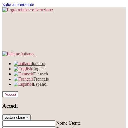
Salta al contenuto
Italiano
Italiano
English
Deutsch
Français
Español
Accedi
Accedi
button close
×
Nome Utente