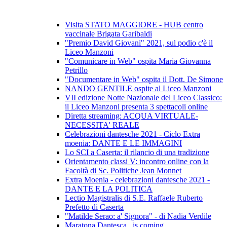
Visita STATO MAGGIORE - HUB centro
vaccinale Brigata Garibaldi
"Premio David Giovani" 2021, sul podio c'è il
Liceo Manzoni
"Comunicare in Web" ospita Maria Giovanna
Petrillo
"Documentare in Web" ospita il Dott. De Simone
NANDO GENTILE ospite al Liceo Manzoni
VII edizione Notte Nazionale del Liceo Classico:
il Liceo Manzoni presenta 3 spettacoli online
Diretta streaming: ACQUA VIRTUALE-
NECESSITA' REALE
Celebrazioni dantesche 2021 - Ciclo Extra
moenia: DANTE E LE IMMAGINI
Lo SCI a Caserta: il rilancio di una tradizione
Orientamento classi V: incontro online con la
Facoltà di Sc. Politiche Jean Monnet
Extra Moenia - celebrazioni dantesche 2021 -
DANTE E LA POLITICA
Lectio Magistralis di S.E. Raffaele Ruberto
Prefetto di Caserta
"Matilde Serao: a' Signora" - di Nadia Verdile
Maratona Dantesca...is coming