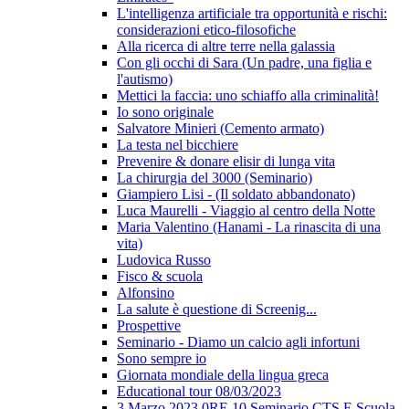
L'intelligenza artificiale tra opportunità e rischi:
considerazioni etico-filosofiche
Alla ricerca di altre terre nella galassia
Con gli occhi di Sara (Un padre, una figlia e
l'autismo)
Mettici la faccia: uno schiaffo alla criminalità!
Io sono originale
Salvatore Minieri (Cemento armato)
La testa nel bicchiere
Prevenire & donare elisir di lunga vita
La chirurgia del 3000 (Seminario)
Giampiero Lisi - (Il soldato abbandonato)
Luca Maurelli - Viaggio al centro della Notte
Maria Valentino (Hanami - La rinascita di una
vita)
Ludovica Russo
Fisco & scuola
Alfonsino
La salute è questione di Screenig...
Prospettive
Seminario - Diamo un calcio agli infortuni
Sono sempre io
Giornata mondiale della lingua greca
Educational tour 08/03/2023
3 Marzo 2023 0RE 10 Seminario CTS E Scuola