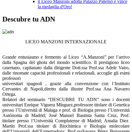
il Liceo Manzoni adotta Palazzo Paternò e vince
la medaglia d'Oro!
Descubre tu ADN
LICEO MANZONI INTERNAZIONALE
Grande entusiasmo e fermento al Liceo “A.Manzoni” per l’arrivo
dalla Spagna del ghota del mondo scientifico. Il prestigioso liceo
casertano, capitanato dalla dirigente Dott.ssa Prof.ssa Adele Vairo,
dalle rinomate capacità professionali e relazionali, accoglie gli esimi
professori
universitari spagnoli , grazie alla convenzione con l’Instituto
Cervantes di Napoli,diretto dalla illustre Prof.ssa Ana Navarro
Ortega.
Relatori del seminario “DESCUBRE TU ADN” sono i docenti
universitari Enrique Viguera Mínguez,professore titolare di Genetica
presso l’Università di Malaga e prof. di Biologia presso l’Università
Autónoma di Madrid; José Manuel Bautista Santa Cruz, Prof.
titolare presso l’Università Complutense di Madrid; Amalia Diez
Martín Prof.ssa titolare di Biochimica e Biologia molecolare
dell’Università dell’Extremadura; Prof.ssaSusana Pérez Benavente