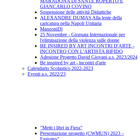
MARADONA DI SANTE ROPERTO E
GIANCARLO COVINO
Sospensione delle attività Didattiche
ALEXANDRE DUMAS Alla lente della
caricatura nella Napoli Unitaria
ManzoniDì
25 Novembre - Giornata Internazionale per
l'eliminazione della violenza sulle donne
BE INSIRED BY ART INCONTRI D'ARTE -
INCONTRO CON L'ARTISTA BIFIDO
Adesione Progetto David Giovani a.s. 2023/2024
Be inspired by art - incontri d'arte
Calendario Scolastico 2022-2023
Eventi a.s. 2022/23
"Metti i libri in Fiera”
Presentazione progetto (CWMUN) 2023 –
Emirates”