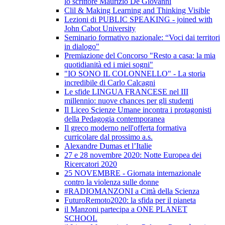
lo scrittore Maurizio De Giovanni
Clil & Making Learning and Thinking Visible
Lezioni di PUBLIC SPEAKING - joined with
John Cabot University
Seminario formativo nazionale: “Voci dai territori
in dialogo"
Premiazione del Concorso "Resto a casa: la mia
quotidianità ed i miei sogni"
"IO SONO IL COLONNELLO" - La storia
incredibile di Carlo Calcagni
Le sfide LINGUA FRANCESE nel III
millennio: nuove chances per gli studenti
Il Liceo Scienze Umane incontra i protagonisti
della Pedagogia contemporanea
Il greco moderno nell'offerta formativa
curricolare dal prossimo a.s.
Alexandre Dumas et l’Italie
27 e 28 novembre 2020: Notte Europea dei
Ricercatori 2020
25 NOVEMBRE - Giornata internazionale
contro la violenza sulle donne
#RADIOMANZONI a Città della Scienza
FuturoRemoto2020: la sfida per il pianeta
il Manzoni partecipa a ONE PLANET
SCHOOL