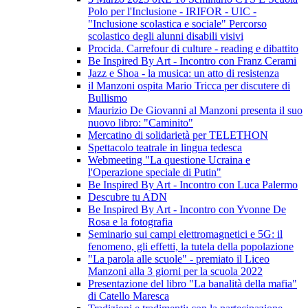
Polo per l'Inclusione - IRIFOR - UIC -
"Inclusione scolastica e sociale" Percorso
scolastico degli alunni disabili visivi
Procida. Carrefour di culture - reading e dibattito
Be Inspired By Art - Incontro con Franz Cerami
Jazz e Shoa - la musica: un atto di resistenza
il Manzoni ospita Mario Tricca per discutere di
Bullismo
Maurizio De Giovanni al Manzoni presenta il suo
nuovo libro: "Caminito"
Mercatino di solidarietà per TELETHON
Spettacolo teatrale in lingua tedesca
Webmeeting "La questione Ucraina e
l'Operazione speciale di Putin"
Be Inspired By Art - Incontro con Luca Palermo
Descubre tu ADN
Be Inspired By Art - Incontro con Yvonne De
Rosa e la fotografia
Seminario sui campi elettromagnetici e 5G: il
fenomeno, gli effetti, la tutela della popolazione
"La parola alle scuole" - premiato il Liceo
Manzoni alla 3 giorni per la scuola 2022
Presentazione del libro "La banalità della mafia"
di Catello Maresca