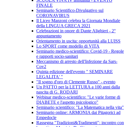
SCUOLA VIVA IV annualità - EVENTO
FINALE
Seminario Scientifico-Divulgativo sul
CORONAVIRUS
Il Liceo Manzoni celebra la Giornata Mondiale
della LINGUA GRECA 2021
Celebrazioni in onore di Dante Alighieri - 2°
appuntamento
Orientamento in uscita: opportunità alla LUISS
Lo SPORT come modello di VITA
Seminario medico-scientifico: Covid-19 - Regole
e rapporti socio-sanitari
Meccanismo di arresto dell'Infezione da Sars-
Cov2
Quinta edizione dell'evento " SEMINARE
LEGALITA' "
"Il sogno d'oro di Clemente Russo" - evento
Un PATTO per la LETTURA a 100 anni dalla
nascita di G. RODARI
Webinar medico-scientifico: "Le varie forme di
DIABETE e l'aspetto psicologico"
Seminario scientifico: "La Matematica nella vita"
Seminario online: ARMONIA dai Pitagorici ad
Empedocle
Rassegna "Tradizioni&Tradimenti": incontro con