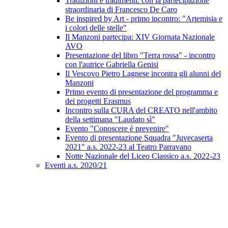
Tradizioni e tradimenti: con la partecipazione
straordinaria di Francesco De Caro
Be inspired by Art - primo incontro: "Artemisia e
i colori delle stelle"
Il Manzoni partecipa: XIV Giornata Nazionale
AVO
Presentazione del libro "Terra rossa" - incontro
con l'autrice Gabriella Genisi
Il Vescovo Pietro Lagnese incontra gli alunni del
Manzoni
Primo evento di presentazione del programma e
dei progetti Erasmus
Incontro sulla CURA del CREATO nell'ambito
della settimana "Laudato sì"
Evento "Conoscere è prevenire"
Evento di presentazione Squadra "Juvecaserta
2021" a.s. 2022-23 al Teatro Parravano
Notte Nazionale del Liceo Classico a.s. 2022-23
Eventi a.s. 2020/21