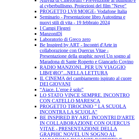
Attività di Cineforum - Prevenzione al bullismo e
al cyberbullismo. Proiezioni del film "Neve"
PROGETTO LV8 MOIGE- Vodafone Italia
Seminario - Presentazione libro Autostima e
nuovi stili di vita - 19 febbraio 2024
I Campi Flegrei
ManzoniDì
Laboratorio di Greco zero
Be Inspired by ART - Incontri d'Arte in
collaborazione con Quercus Vitae -
Presentazione della graphic novel Un sogno al
Maradona di Sante Roperto e Giancarlo Covino
RADIO MANZONI...PER UN VIAGGIO
LIB(E)RO"...NELLA LETTURA
IL CINEMA del cambiamento ispirato al cuore
DEI GIOVANI
“Aiace. L’eroe è solo”
LO STATO VINCE SEMPRE. INCONTRO
CON CATELLO MARESCA
PROGETTO TIROCINIO " LA SCUOLA
INCONTRA LA SCUOLA"
BE INSPIRED BY ART- INCONTRI D'ARTE
IN COLLABORAZIONE CON QUERCUS
VITAE - PRESENTAZIONE DELLA
GRAPHIC NOVEL UN SOGNO AL