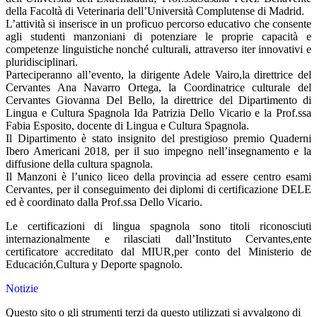
della Facoltà di Veterinaria dell’Università Complutense di Madrid.
L’attività si inserisce in un proficuo percorso educativo che consente
agli studenti manzoniani di potenziare le proprie capacità e
competenze linguistiche nonché culturali, attraverso iter innovativi e
pluridisciplinari.
Parteciperanno all’evento, la dirigente Adele Vairo,la direttrice del
Cervantes Ana Navarro Ortega, la Coordinatrice culturale del
Cervantes Giovanna Del Bello, la direttrice del Dipartimento di
Lingua e Cultura Spagnola Ida Patrizia Dello Vicario e la Prof.ssa
Fabia Esposito, docente di Lingua e Cultura Spagnola.
Il Dipartimento è stato insignito del prestigioso premio Quaderni
Ibero Americani 2018, per il suo impegno nell’insegnamento e la
diffusione della cultura spagnola.
Il Manzoni è l’unico liceo della provincia ad essere centro esami
Cervantes, per il conseguimento dei diplomi di certificazione DELE
ed è coordinato dalla Prof.ssa Dello Vicario.
Le certificazioni di lingua spagnola sono titoli riconosciuti
internazionalmente e rilasciati dall’Instituto Cervantes,ente
certificatore accreditato dal MIUR,per conto del Ministerio de
Educación,Cultura y Deporte spagnolo.
Notizie
Questo sito o gli strumenti terzi da questo utilizzati si avvalgono di