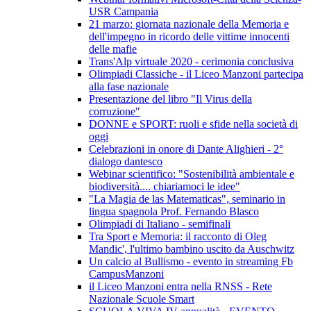
USR Campania
21 marzo: giornata nazionale della Memoria e
dell'impegno in ricordo delle vittime innocenti
delle mafie
Trans'Alp virtuale 2020 - cerimonia conclusiva
Olimpiadi Classiche - il Liceo Manzoni partecipa
alla fase nazionale
Presentazione del libro "Il Virus della
corruzione"
DONNE e SPORT: ruoli e sfide nella società di
oggi
Celebrazioni in onore di Dante Alighieri - 2°
dialogo dantesco
Webinar scientifico: "Sostenibilità ambientale e
biodiversità.... chiariamoci le idee"
"La Magia de las Matematicas", seminario in
lingua spagnola Prof. Fernando Blasco
Olimpiadi di Italiano - semifinali
Tra Sport e Memoria: il racconto di Oleg
Mandic', l'ultimo bambino uscito da Auschwitz
Un calcio al Bullismo - evento in streaming Fb
CampusManzoni
il Liceo Manzoni entra nella RNSS - Rete
Nazionale Scuole Smart