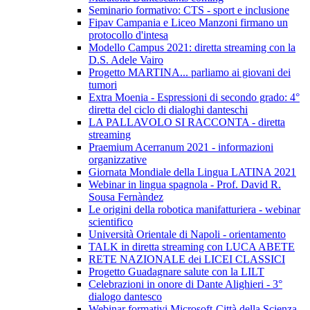
Seminario formativo: CTS - sport e inclusione
Fipav Campania e Liceo Manzoni firmano un
protocollo d'intesa
Modello Campus 2021: diretta streaming con la
D.S. Adele Vairo
Progetto MARTINA... parliamo ai giovani dei
tumori
Extra Moenia - Espressioni di secondo grado: 4°
diretta del ciclo di dialoghi danteschi
LA PALLAVOLO SI RACCONTA - diretta
streaming
Praemium Acerranum 2021 - informazioni
organizzative
Giornata Mondiale della Lingua LATINA 2021
Webinar in lingua spagnola - Prof. David R.
Sousa Fernàndez
Le origini della robotica manifatturiera - webinar
scientifico
Università Orientale di Napoli - orientamento
TALK in diretta streaming con LUCA ABETE
RETE NAZIONALE dei LICEI CLASSICI
Progetto Guadagnare salute con la LILT
Celebrazioni in onore di Dante Alighieri - 3°
dialogo dantesco
Webinar formativi Microsoft-Città della Scienza-