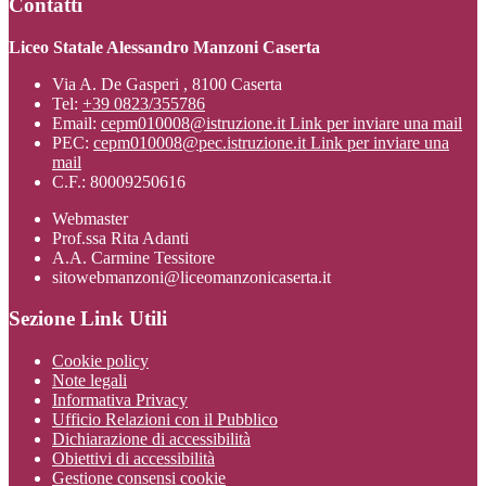
Contatti
Liceo Statale Alessandro Manzoni Caserta
Via A. De Gasperi , 8100 Caserta
Tel:
+39 0823/355786
Email:
cepm010008@istruzione.it
Link per inviare una mail
PEC:
cepm010008@pec.istruzione.it
Link per inviare una
mail
C.F.: 80009250616
Webmaster
Prof.ssa Rita Adanti
A.A. Carmine Tessitore
sitowebmanzoni@liceomanzonicaserta.it
Sezione Link Utili
Cookie policy
Note legali
Informativa Privacy
Ufficio Relazioni con il Pubblico
Dichiarazione di accessibilità
Obiettivi di accessibilità
Gestione consensi cookie