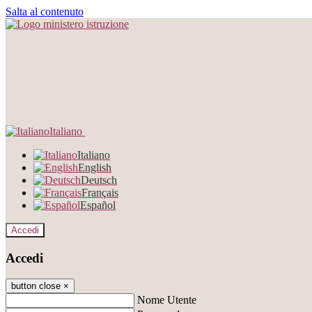
Salta al contenuto
Italiano
Italiano
English
Deutsch
Français
Español
Accedi
Accedi
button close
×
Nome Utente