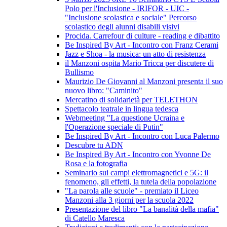
Polo per l'Inclusione - IRIFOR - UIC -
"Inclusione scolastica e sociale" Percorso
scolastico degli alunni disabili visivi
Procida. Carrefour di culture - reading e dibattito
Be Inspired By Art - Incontro con Franz Cerami
Jazz e Shoa - la musica: un atto di resistenza
il Manzoni ospita Mario Tricca per discutere di
Bullismo
Maurizio De Giovanni al Manzoni presenta il suo
nuovo libro: "Caminito"
Mercatino di solidarietà per TELETHON
Spettacolo teatrale in lingua tedesca
Webmeeting "La questione Ucraina e
l'Operazione speciale di Putin"
Be Inspired By Art - Incontro con Luca Palermo
Descubre tu ADN
Be Inspired By Art - Incontro con Yvonne De
Rosa e la fotografia
Seminario sui campi elettromagnetici e 5G: il
fenomeno, gli effetti, la tutela della popolazione
"La parola alle scuole" - premiato il Liceo
Manzoni alla 3 giorni per la scuola 2022
Presentazione del libro "La banalità della mafia"
di Catello Maresca