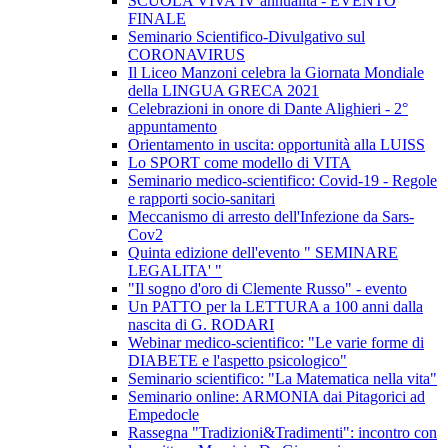
SCUOLA VIVA IV annualità - EVENTO
FINALE
Seminario Scientifico-Divulgativo sul
CORONAVIRUS
Il Liceo Manzoni celebra la Giornata Mondiale
della LINGUA GRECA 2021
Celebrazioni in onore di Dante Alighieri - 2°
appuntamento
Orientamento in uscita: opportunità alla LUISS
Lo SPORT come modello di VITA
Seminario medico-scientifico: Covid-19 - Regole
e rapporti socio-sanitari
Meccanismo di arresto dell'Infezione da Sars-
Cov2
Quinta edizione dell'evento " SEMINARE
LEGALITA' "
"Il sogno d'oro di Clemente Russo" - evento
Un PATTO per la LETTURA a 100 anni dalla
nascita di G. RODARI
Webinar medico-scientifico: "Le varie forme di
DIABETE e l'aspetto psicologico"
Seminario scientifico: "La Matematica nella vita"
Seminario online: ARMONIA dai Pitagorici ad
Empedocle
Rassegna "Tradizioni&Tradimenti": incontro con