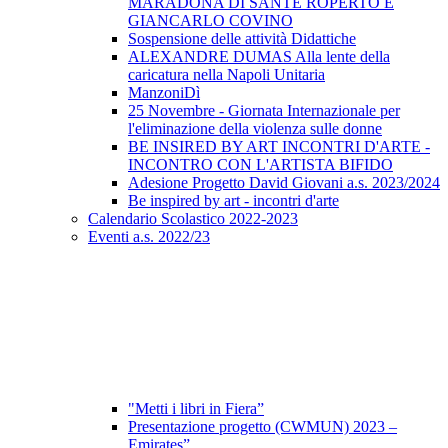
MARADONA DI SANTE ROPERTO E
GIANCARLO COVINO
Sospensione delle attività Didattiche
ALEXANDRE DUMAS Alla lente della
caricatura nella Napoli Unitaria
ManzoniDì
25 Novembre - Giornata Internazionale per
l'eliminazione della violenza sulle donne
BE INSIRED BY ART INCONTRI D'ARTE -
INCONTRO CON L'ARTISTA BIFIDO
Adesione Progetto David Giovani a.s. 2023/2024
Be inspired by art - incontri d'arte
Calendario Scolastico 2022-2023
Eventi a.s. 2022/23
"Metti i libri in Fiera”
Presentazione progetto (CWMUN) 2023 –
Emirates”