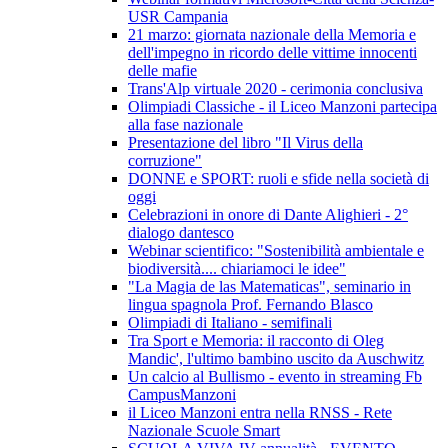
USR Campania
21 marzo: giornata nazionale della Memoria e
dell'impegno in ricordo delle vittime innocenti
delle mafie
Trans'Alp virtuale 2020 - cerimonia conclusiva
Olimpiadi Classiche - il Liceo Manzoni partecipa
alla fase nazionale
Presentazione del libro "Il Virus della
corruzione"
DONNE e SPORT: ruoli e sfide nella società di
oggi
Celebrazioni in onore di Dante Alighieri - 2°
dialogo dantesco
Webinar scientifico: "Sostenibilità ambientale e
biodiversità.... chiariamoci le idee"
"La Magia de las Matematicas", seminario in
lingua spagnola Prof. Fernando Blasco
Olimpiadi di Italiano - semifinali
Tra Sport e Memoria: il racconto di Oleg
Mandic', l'ultimo bambino uscito da Auschwitz
Un calcio al Bullismo - evento in streaming Fb
CampusManzoni
il Liceo Manzoni entra nella RNSS - Rete
Nazionale Scuole Smart