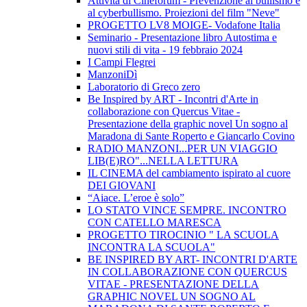
Attività di Cineforum - Prevenzione al bullismo e
al cyberbullismo. Proiezioni del film "Neve"
PROGETTO LV8 MOIGE- Vodafone Italia
Seminario - Presentazione libro Autostima e
nuovi stili di vita - 19 febbraio 2024
I Campi Flegrei
ManzoniDì
Laboratorio di Greco zero
Be Inspired by ART - Incontri d'Arte in
collaborazione con Quercus Vitae -
Presentazione della graphic novel Un sogno al
Maradona di Sante Roperto e Giancarlo Covino
RADIO MANZONI...PER UN VIAGGIO
LIB(E)RO"...NELLA LETTURA
IL CINEMA del cambiamento ispirato al cuore
DEI GIOVANI
“Aiace. L’eroe è solo”
LO STATO VINCE SEMPRE. INCONTRO
CON CATELLO MARESCA
PROGETTO TIROCINIO " LA SCUOLA
INCONTRA LA SCUOLA"
BE INSPIRED BY ART- INCONTRI D'ARTE
IN COLLABORAZIONE CON QUERCUS
VITAE - PRESENTAZIONE DELLA
GRAPHIC NOVEL UN SOGNO AL