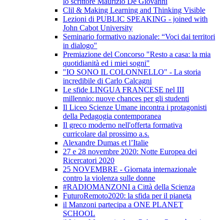
lo scrittore Maurizio De Giovanni
Clil & Making Learning and Thinking Visible
Lezioni di PUBLIC SPEAKING - joined with
John Cabot University
Seminario formativo nazionale: “Voci dai territori
in dialogo"
Premiazione del Concorso "Resto a casa: la mia
quotidianità ed i miei sogni"
"IO SONO IL COLONNELLO" - La storia
incredibile di Carlo Calcagni
Le sfide LINGUA FRANCESE nel III
millennio: nuove chances per gli studenti
Il Liceo Scienze Umane incontra i protagonisti
della Pedagogia contemporanea
Il greco moderno nell'offerta formativa
curricolare dal prossimo a.s.
Alexandre Dumas et l’Italie
27 e 28 novembre 2020: Notte Europea dei
Ricercatori 2020
25 NOVEMBRE - Giornata internazionale
contro la violenza sulle donne
#RADIOMANZONI a Città della Scienza
FuturoRemoto2020: la sfida per il pianeta
il Manzoni partecipa a ONE PLANET
SCHOOL