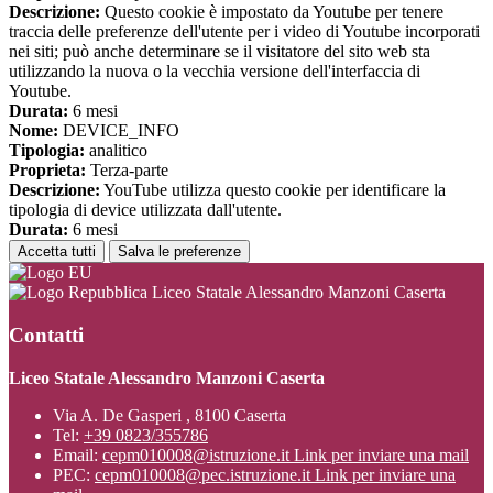
Descrizione:
Questo cookie è impostato da Youtube per tenere
traccia delle preferenze dell'utente per i video di Youtube incorporati
nei siti; può anche determinare se il visitatore del sito web sta
utilizzando la nuova o la vecchia versione dell'interfaccia di
Youtube.
Durata:
6 mesi
Nome:
DEVICE_INFO
Tipologia:
analitico
Proprieta:
Terza-parte
Descrizione:
YouTube utilizza questo cookie per identificare la
tipologia di device utilizzata dall'utente.
Durata:
6 mesi
Accetta tutti
Salva le preferenze
Liceo Statale Alessandro Manzoni Caserta
Contatti
Liceo Statale Alessandro Manzoni Caserta
Via A. De Gasperi , 8100 Caserta
Tel:
+39 0823/355786
Email:
cepm010008@istruzione.it
Link per inviare una mail
PEC:
cepm010008@pec.istruzione.it
Link per inviare una