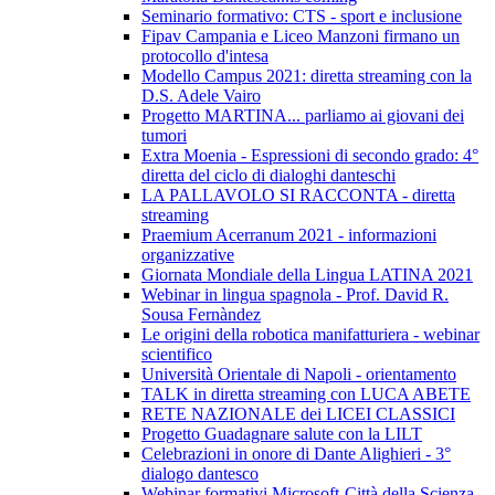
Seminario formativo: CTS - sport e inclusione
Fipav Campania e Liceo Manzoni firmano un
protocollo d'intesa
Modello Campus 2021: diretta streaming con la
D.S. Adele Vairo
Progetto MARTINA... parliamo ai giovani dei
tumori
Extra Moenia - Espressioni di secondo grado: 4°
diretta del ciclo di dialoghi danteschi
LA PALLAVOLO SI RACCONTA - diretta
streaming
Praemium Acerranum 2021 - informazioni
organizzative
Giornata Mondiale della Lingua LATINA 2021
Webinar in lingua spagnola - Prof. David R.
Sousa Fernàndez
Le origini della robotica manifatturiera - webinar
scientifico
Università Orientale di Napoli - orientamento
TALK in diretta streaming con LUCA ABETE
RETE NAZIONALE dei LICEI CLASSICI
Progetto Guadagnare salute con la LILT
Celebrazioni in onore di Dante Alighieri - 3°
dialogo dantesco
Webinar formativi Microsoft-Città della Scienza-