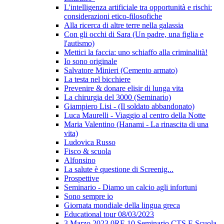
L'intelligenza artificiale tra opportunità e rischi:
considerazioni etico-filosofiche
Alla ricerca di altre terre nella galassia
Con gli occhi di Sara (Un padre, una figlia e
l'autismo)
Mettici la faccia: uno schiaffo alla criminalità!
Io sono originale
Salvatore Minieri (Cemento armato)
La testa nel bicchiere
Prevenire & donare elisir di lunga vita
La chirurgia del 3000 (Seminario)
Giampiero Lisi - (Il soldato abbandonato)
Luca Maurelli - Viaggio al centro della Notte
Maria Valentino (Hanami - La rinascita di una
vita)
Ludovica Russo
Fisco & scuola
Alfonsino
La salute è questione di Screenig...
Prospettive
Seminario - Diamo un calcio agli infortuni
Sono sempre io
Giornata mondiale della lingua greca
Educational tour 08/03/2023
3 Marzo 2023 0RE 10 Seminario CTS E Scuola