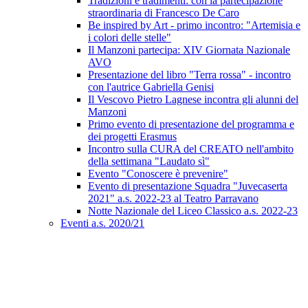
Tradizioni e tradimenti: con la partecipazione
straordinaria di Francesco De Caro
Be inspired by Art - primo incontro: "Artemisia e
i colori delle stelle"
Il Manzoni partecipa: XIV Giornata Nazionale
AVO
Presentazione del libro "Terra rossa" - incontro
con l'autrice Gabriella Genisi
Il Vescovo Pietro Lagnese incontra gli alunni del
Manzoni
Primo evento di presentazione del programma e
dei progetti Erasmus
Incontro sulla CURA del CREATO nell'ambito
della settimana "Laudato sì"
Evento "Conoscere è prevenire"
Evento di presentazione Squadra "Juvecaserta
2021" a.s. 2022-23 al Teatro Parravano
Notte Nazionale del Liceo Classico a.s. 2022-23
Eventi a.s. 2020/21