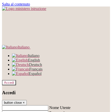
Salta al contenuto
Italiano
Italiano
English
Deutsch
Français
Español
Accedi
Accedi
button close
×
Nome Utente