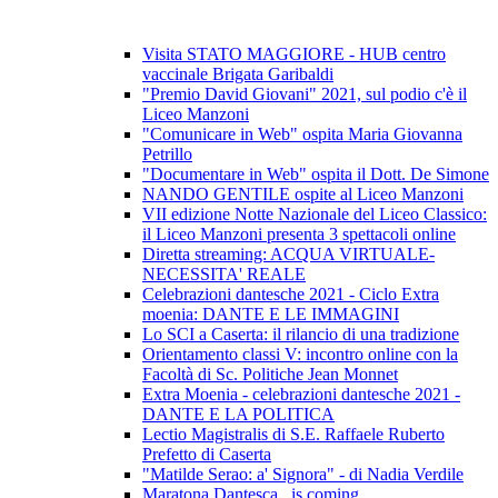
Visita STATO MAGGIORE - HUB centro
vaccinale Brigata Garibaldi
"Premio David Giovani" 2021, sul podio c'è il
Liceo Manzoni
"Comunicare in Web" ospita Maria Giovanna
Petrillo
"Documentare in Web" ospita il Dott. De Simone
NANDO GENTILE ospite al Liceo Manzoni
VII edizione Notte Nazionale del Liceo Classico:
il Liceo Manzoni presenta 3 spettacoli online
Diretta streaming: ACQUA VIRTUALE-
NECESSITA' REALE
Celebrazioni dantesche 2021 - Ciclo Extra
moenia: DANTE E LE IMMAGINI
Lo SCI a Caserta: il rilancio di una tradizione
Orientamento classi V: incontro online con la
Facoltà di Sc. Politiche Jean Monnet
Extra Moenia - celebrazioni dantesche 2021 -
DANTE E LA POLITICA
Lectio Magistralis di S.E. Raffaele Ruberto
Prefetto di Caserta
"Matilde Serao: a' Signora" - di Nadia Verdile
Maratona Dantesca...is coming