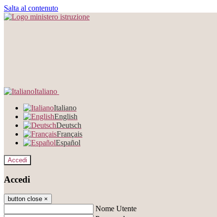
Salta al contenuto
Italiano
Italiano
English
Deutsch
Français
Español
Accedi
Accedi
button close
×
Nome Utente