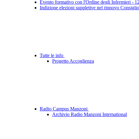
Evento formativo con l'Ordine degli Infermieri - 
Indizione elezioni suppletive nel rinnovo Consigli
Tutte le info
Progetto Accoglienza
Radio Campus Manzoni
Archivio Radio Manzoni International