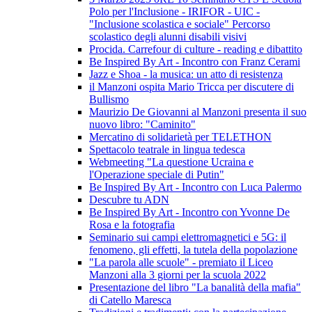
Polo per l'Inclusione - IRIFOR - UIC -
"Inclusione scolastica e sociale" Percorso
scolastico degli alunni disabili visivi
Procida. Carrefour di culture - reading e dibattito
Be Inspired By Art - Incontro con Franz Cerami
Jazz e Shoa - la musica: un atto di resistenza
il Manzoni ospita Mario Tricca per discutere di
Bullismo
Maurizio De Giovanni al Manzoni presenta il suo
nuovo libro: "Caminito"
Mercatino di solidarietà per TELETHON
Spettacolo teatrale in lingua tedesca
Webmeeting "La questione Ucraina e
l'Operazione speciale di Putin"
Be Inspired By Art - Incontro con Luca Palermo
Descubre tu ADN
Be Inspired By Art - Incontro con Yvonne De
Rosa e la fotografia
Seminario sui campi elettromagnetici e 5G: il
fenomeno, gli effetti, la tutela della popolazione
"La parola alle scuole" - premiato il Liceo
Manzoni alla 3 giorni per la scuola 2022
Presentazione del libro "La banalità della mafia"
di Catello Maresca