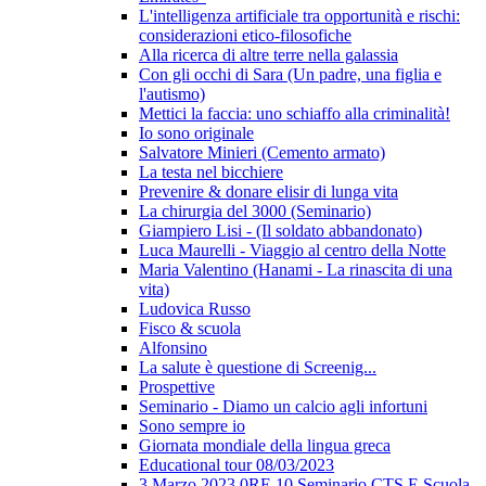
L'intelligenza artificiale tra opportunità e rischi:
considerazioni etico-filosofiche
Alla ricerca di altre terre nella galassia
Con gli occhi di Sara (Un padre, una figlia e
l'autismo)
Mettici la faccia: uno schiaffo alla criminalità!
Io sono originale
Salvatore Minieri (Cemento armato)
La testa nel bicchiere
Prevenire & donare elisir di lunga vita
La chirurgia del 3000 (Seminario)
Giampiero Lisi - (Il soldato abbandonato)
Luca Maurelli - Viaggio al centro della Notte
Maria Valentino (Hanami - La rinascita di una
vita)
Ludovica Russo
Fisco & scuola
Alfonsino
La salute è questione di Screenig...
Prospettive
Seminario - Diamo un calcio agli infortuni
Sono sempre io
Giornata mondiale della lingua greca
Educational tour 08/03/2023
3 Marzo 2023 0RE 10 Seminario CTS E Scuola