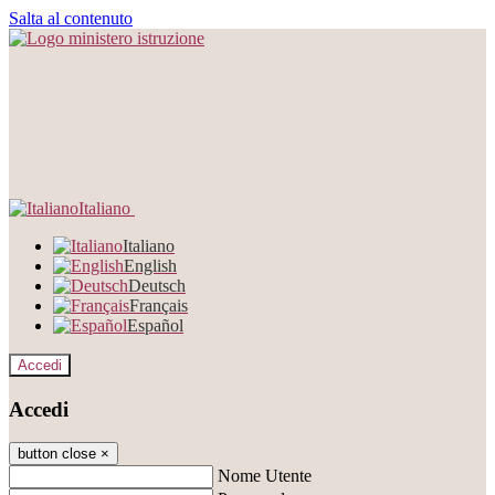
Salta al contenuto
Italiano
Italiano
English
Deutsch
Français
Español
Accedi
Accedi
button close
×
Nome Utente