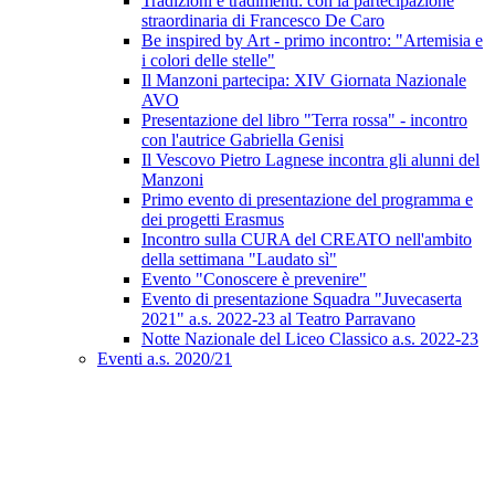
Tradizioni e tradimenti: con la partecipazione
straordinaria di Francesco De Caro
Be inspired by Art - primo incontro: "Artemisia e
i colori delle stelle"
Il Manzoni partecipa: XIV Giornata Nazionale
AVO
Presentazione del libro "Terra rossa" - incontro
con l'autrice Gabriella Genisi
Il Vescovo Pietro Lagnese incontra gli alunni del
Manzoni
Primo evento di presentazione del programma e
dei progetti Erasmus
Incontro sulla CURA del CREATO nell'ambito
della settimana "Laudato sì"
Evento "Conoscere è prevenire"
Evento di presentazione Squadra "Juvecaserta
2021" a.s. 2022-23 al Teatro Parravano
Notte Nazionale del Liceo Classico a.s. 2022-23
Eventi a.s. 2020/21