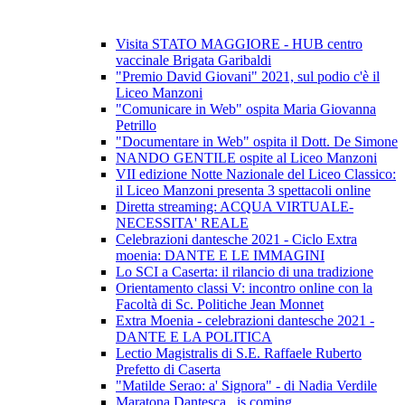
Visita STATO MAGGIORE - HUB centro
vaccinale Brigata Garibaldi
"Premio David Giovani" 2021, sul podio c'è il
Liceo Manzoni
"Comunicare in Web" ospita Maria Giovanna
Petrillo
"Documentare in Web" ospita il Dott. De Simone
NANDO GENTILE ospite al Liceo Manzoni
VII edizione Notte Nazionale del Liceo Classico:
il Liceo Manzoni presenta 3 spettacoli online
Diretta streaming: ACQUA VIRTUALE-
NECESSITA' REALE
Celebrazioni dantesche 2021 - Ciclo Extra
moenia: DANTE E LE IMMAGINI
Lo SCI a Caserta: il rilancio di una tradizione
Orientamento classi V: incontro online con la
Facoltà di Sc. Politiche Jean Monnet
Extra Moenia - celebrazioni dantesche 2021 -
DANTE E LA POLITICA
Lectio Magistralis di S.E. Raffaele Ruberto
Prefetto di Caserta
"Matilde Serao: a' Signora" - di Nadia Verdile
Maratona Dantesca...is coming