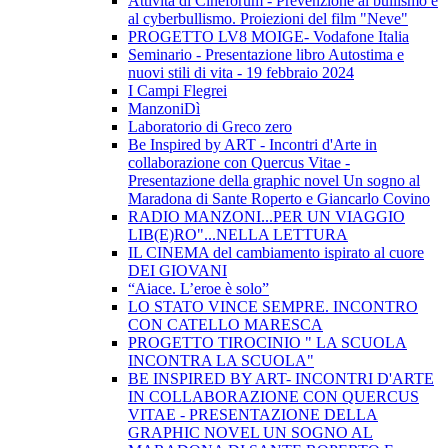
Attività di Cineforum - Prevenzione al bullismo e
al cyberbullismo. Proiezioni del film "Neve"
PROGETTO LV8 MOIGE- Vodafone Italia
Seminario - Presentazione libro Autostima e
nuovi stili di vita - 19 febbraio 2024
I Campi Flegrei
ManzoniDì
Laboratorio di Greco zero
Be Inspired by ART - Incontri d'Arte in
collaborazione con Quercus Vitae -
Presentazione della graphic novel Un sogno al
Maradona di Sante Roperto e Giancarlo Covino
RADIO MANZONI...PER UN VIAGGIO
LIB(E)RO"...NELLA LETTURA
IL CINEMA del cambiamento ispirato al cuore
DEI GIOVANI
“Aiace. L’eroe è solo”
LO STATO VINCE SEMPRE. INCONTRO
CON CATELLO MARESCA
PROGETTO TIROCINIO " LA SCUOLA
INCONTRA LA SCUOLA"
BE INSPIRED BY ART- INCONTRI D'ARTE
IN COLLABORAZIONE CON QUERCUS
VITAE - PRESENTAZIONE DELLA
GRAPHIC NOVEL UN SOGNO AL