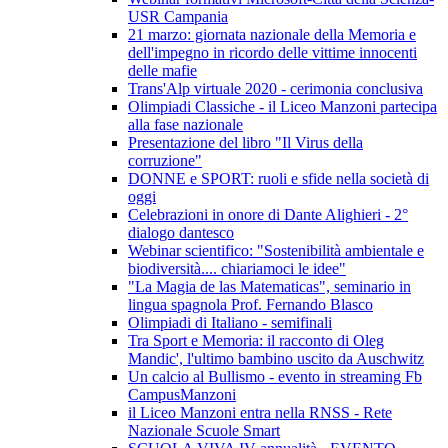
USR Campania
21 marzo: giornata nazionale della Memoria e
dell'impegno in ricordo delle vittime innocenti
delle mafie
Trans'Alp virtuale 2020 - cerimonia conclusiva
Olimpiadi Classiche - il Liceo Manzoni partecipa
alla fase nazionale
Presentazione del libro "Il Virus della
corruzione"
DONNE e SPORT: ruoli e sfide nella società di
oggi
Celebrazioni in onore di Dante Alighieri - 2°
dialogo dantesco
Webinar scientifico: "Sostenibilità ambientale e
biodiversità.... chiariamoci le idee"
"La Magia de las Matematicas", seminario in
lingua spagnola Prof. Fernando Blasco
Olimpiadi di Italiano - semifinali
Tra Sport e Memoria: il racconto di Oleg
Mandic', l'ultimo bambino uscito da Auschwitz
Un calcio al Bullismo - evento in streaming Fb
CampusManzoni
il Liceo Manzoni entra nella RNSS - Rete
Nazionale Scuole Smart