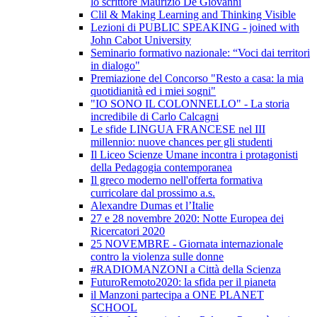
lo scrittore Maurizio De Giovanni
Clil & Making Learning and Thinking Visible
Lezioni di PUBLIC SPEAKING - joined with
John Cabot University
Seminario formativo nazionale: “Voci dai territori
in dialogo"
Premiazione del Concorso "Resto a casa: la mia
quotidianità ed i miei sogni"
"IO SONO IL COLONNELLO" - La storia
incredibile di Carlo Calcagni
Le sfide LINGUA FRANCESE nel III
millennio: nuove chances per gli studenti
Il Liceo Scienze Umane incontra i protagonisti
della Pedagogia contemporanea
Il greco moderno nell'offerta formativa
curricolare dal prossimo a.s.
Alexandre Dumas et l’Italie
27 e 28 novembre 2020: Notte Europea dei
Ricercatori 2020
25 NOVEMBRE - Giornata internazionale
contro la violenza sulle donne
#RADIOMANZONI a Città della Scienza
FuturoRemoto2020: la sfida per il pianeta
il Manzoni partecipa a ONE PLANET
SCHOOL