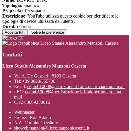
Nome:
DEVICE_INFO
Tipologia:
analitico
Proprieta:
Terza-parte
Descrizione:
YouTube utilizza questo cookie per identificare la
tipologia di device utilizzata dall'utente.
Durata:
6 mesi
Accetta tutti
Salva le preferenze
Liceo Statale Alessandro Manzoni Caserta
Contatti
Liceo Statale Alessandro Manzoni Caserta
Via A. De Gasperi , 8100 Caserta
Tel:
+39 0823/355786
Email:
cepm010008@istruzione.it
Link per inviare una mail
PEC:
cepm010008@pec.istruzione.it
Link per inviare una
mail
C.F.: 80009250616
Webmaster
Prof.ssa Rita Adanti
A.A. Carmine Tessitore
sitowebmanzoni@liceomanzonicaserta.it