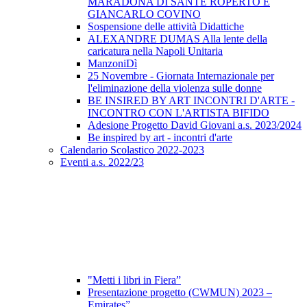
MARADONA DI SANTE ROPERTO E
GIANCARLO COVINO
Sospensione delle attività Didattiche
ALEXANDRE DUMAS Alla lente della
caricatura nella Napoli Unitaria
ManzoniDì
25 Novembre - Giornata Internazionale per
l'eliminazione della violenza sulle donne
BE INSIRED BY ART INCONTRI D'ARTE -
INCONTRO CON L'ARTISTA BIFIDO
Adesione Progetto David Giovani a.s. 2023/2024
Be inspired by art - incontri d'arte
Calendario Scolastico 2022-2023
Eventi a.s. 2022/23
"Metti i libri in Fiera”
Presentazione progetto (CWMUN) 2023 –
Emirates”