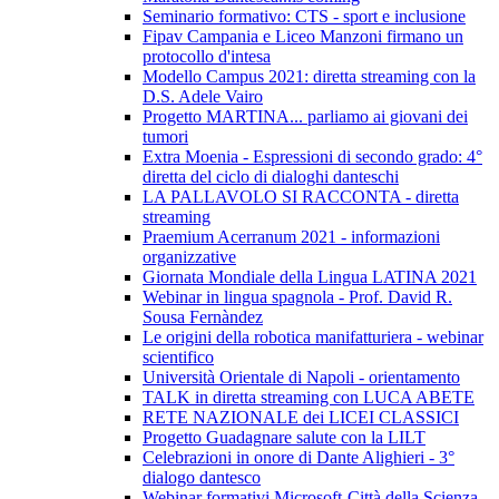
Seminario formativo: CTS - sport e inclusione
Fipav Campania e Liceo Manzoni firmano un
protocollo d'intesa
Modello Campus 2021: diretta streaming con la
D.S. Adele Vairo
Progetto MARTINA... parliamo ai giovani dei
tumori
Extra Moenia - Espressioni di secondo grado: 4°
diretta del ciclo di dialoghi danteschi
LA PALLAVOLO SI RACCONTA - diretta
streaming
Praemium Acerranum 2021 - informazioni
organizzative
Giornata Mondiale della Lingua LATINA 2021
Webinar in lingua spagnola - Prof. David R.
Sousa Fernàndez
Le origini della robotica manifatturiera - webinar
scientifico
Università Orientale di Napoli - orientamento
TALK in diretta streaming con LUCA ABETE
RETE NAZIONALE dei LICEI CLASSICI
Progetto Guadagnare salute con la LILT
Celebrazioni in onore di Dante Alighieri - 3°
dialogo dantesco
Webinar formativi Microsoft-Città della Scienza-