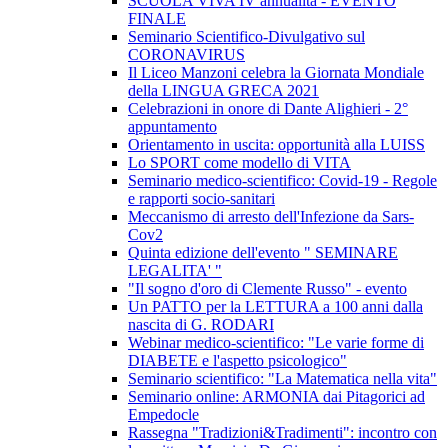
SCUOLA VIVA IV annualità - EVENTO
FINALE
Seminario Scientifico-Divulgativo sul
CORONAVIRUS
Il Liceo Manzoni celebra la Giornata Mondiale
della LINGUA GRECA 2021
Celebrazioni in onore di Dante Alighieri - 2°
appuntamento
Orientamento in uscita: opportunità alla LUISS
Lo SPORT come modello di VITA
Seminario medico-scientifico: Covid-19 - Regole
e rapporti socio-sanitari
Meccanismo di arresto dell'Infezione da Sars-
Cov2
Quinta edizione dell'evento " SEMINARE
LEGALITA' "
"Il sogno d'oro di Clemente Russo" - evento
Un PATTO per la LETTURA a 100 anni dalla
nascita di G. RODARI
Webinar medico-scientifico: "Le varie forme di
DIABETE e l'aspetto psicologico"
Seminario scientifico: "La Matematica nella vita"
Seminario online: ARMONIA dai Pitagorici ad
Empedocle
Rassegna "Tradizioni&Tradimenti": incontro con