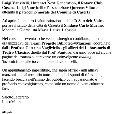
𝐋𝐮𝐢𝐠𝐢 𝐕𝐚𝐧𝐯𝐢𝐭𝐞𝐥𝐥𝐢, l'𝐈𝐧𝐭𝐞𝐫𝐚𝐜𝐭 𝐍𝐞𝐱𝐭 𝐆𝐞𝐧𝐞𝐫𝐚𝐭𝐢𝐨𝐧, il 𝐑𝐨𝐭𝐚𝐫𝐲 𝐂𝐥𝐮𝐛
𝐂𝐚𝐬𝐞𝐫𝐭𝐚 𝐋𝐮𝐢𝐠𝐢 𝐕𝐚𝐧𝐯𝐢𝐭𝐞𝐥𝐥𝐢 e l'associazione 𝐐𝐮𝐞𝐫𝐜𝐮𝐬 𝐕𝐢𝐭𝐚𝐞 ed ha
ottenuto il 𝐩𝐚𝐭𝐫𝐨𝐜𝐢𝐧𝐢𝐨 𝐦𝐨𝐫𝐚𝐥𝐞 𝐝𝐞𝐥 𝐂𝐨𝐦𝐮𝐧𝐞 𝐝𝐢 𝐂𝐚𝐬𝐞𝐫𝐭𝐚.
Ad aprire l’incontro i saluti istituzionali della 𝐃.𝐒. 𝐀𝐝𝐞𝐥𝐞 𝐕𝐚𝐢𝐫𝐨; a
portare il saluto della città di Caserta il 𝐒𝐢𝐧𝐝𝐚𝐜𝐨 𝐂𝐚𝐫𝐥𝐨 𝐌𝐚𝐫𝐢𝐧𝐨.
Modera la Giornalista 𝐌𝐚𝐫𝐢𝐚 𝐋𝐚𝐮𝐫𝐚 𝐋𝐚𝐛𝐫𝐢𝐨𝐥𝐚.
Nel corso dell'evento - che vede il sinergico contributo, in termini
organizzativi, del 𝐓𝐞𝐚𝐦 𝐏𝐫𝐨𝐠𝐞𝐭𝐭𝐨 𝐁𝐢𝐛𝐥𝐢𝐨𝐭𝐞𝐜@𝐌𝐚𝐧𝐳𝐨𝐧𝐢, coordinato
dalla 𝐏𝐫𝐨𝐟.𝐬𝐬𝐚 𝐂𝐚𝐭𝐞𝐫𝐢𝐧𝐚 𝐕𝐚𝐠𝐥𝐢𝐯𝐢𝐞𝐥𝐥𝐨 - gli allievi del 𝐋𝐚𝐛𝐨𝐫𝐚𝐭𝐨𝐫𝐢𝐨 𝐝𝐢
𝐓𝐞𝐚𝐭𝐫𝐨 𝐂𝐥𝐚𝐬𝐬𝐢𝐜𝐨, diretto dal 𝐏𝐫𝐨𝐟. 𝐒𝐚𝐧𝐭𝐨𝐫𝐨, daranno voce ad alcune
pagine del romanzo, attraverso un coinvolgente 𝑟𝑒𝑎𝑑𝑖𝑛𝑔,
'incorniciato' dalle toccanti note dei violoncelli.
Un appuntamento imperdibile, che saprà offrire - agli allievi
manzoniani e al territorio tutto - molteplici spunti di riflessione,
facendo breccia nell'animo del pubblico con appassionato e
profondo coinvolgimento, come solo un uomo di vera cultura sa
fare.
SalottoLetterario
LiceoManzoni
Allegati