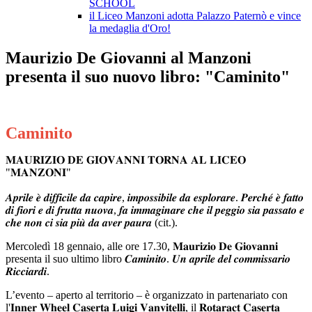
SCHOOL
il Liceo Manzoni adotta Palazzo Paternò e vince
la medaglia d'Oro!
Maurizio De Giovanni al Manzoni
presenta il suo nuovo libro: "Caminito"
Caminito
𝐌𝐀𝐔𝐑𝐈𝐙𝐈𝐎 𝐃𝐄 𝐆𝐈𝐎𝐕𝐀𝐍𝐍𝐈 𝐓𝐎𝐑𝐍𝐀 𝐀𝐋 𝐋𝐈𝐂𝐄𝐎
"𝐌𝐀𝐍𝐙𝐎𝐍𝐈"
𝑨𝒑𝒓𝒊𝒍𝒆 𝒆̀ 𝒅𝒊𝒇𝒇𝒊𝒄𝒊𝒍𝒆 𝒅𝒂 𝒄𝒂𝒑𝒊𝒓𝒆, 𝒊𝒎𝒑𝒐𝒔𝒔𝒊𝒃𝒊𝒍𝒆 𝒅𝒂 𝒆𝒔𝒑𝒍𝒐𝒓𝒂𝒓𝒆. 𝑷𝒆𝒓𝒄𝒉𝒆́ 𝒆̀ 𝒇𝒂𝒕𝒕𝒐
𝒅𝒊 𝒇𝒊𝒐𝒓𝒊 𝒆 𝒅𝒊 𝒇𝒓𝒖𝒕𝒕𝒂 𝒏𝒖𝒐𝒗𝒂, 𝒇𝒂 𝒊𝒎𝒎𝒂𝒈𝒊𝒏𝒂𝒓𝒆 𝒄𝒉𝒆 𝒊𝒍 𝒑𝒆𝒈𝒈𝒊𝒐 𝒔𝒊𝒂 𝒑𝒂𝒔𝒔𝒂𝒕𝒐 𝒆
𝒄𝒉𝒆 𝒏𝒐𝒏 𝒄𝒊 𝒔𝒊𝒂 𝒑𝒊𝒖̀ 𝒅𝒂 𝒂𝒗𝒆𝒓 𝒑𝒂𝒖𝒓𝒂 (cit.).
Mercoledì 18 gennaio, alle ore 17.30, 𝐌𝐚𝐮𝐫𝐢𝐳𝐢𝐨 𝐃𝐞 𝐆𝐢𝐨𝐯𝐚𝐧𝐧𝐢
presenta il suo ultimo libro 𝑪𝒂𝒎𝒊𝒏𝒊𝒕𝒐. 𝑼𝒏 𝒂𝒑𝒓𝒊𝒍𝒆 𝒅𝒆𝒍 𝒄𝒐𝒎𝒎𝒊𝒔𝒔𝒂𝒓𝒊𝒐
𝑹𝒊𝒄𝒄𝒊𝒂𝒓𝒅𝒊.
L’evento – aperto al territorio – è organizzato in partenariato con
l'𝐈𝐧𝐧𝐞𝐫 𝐖𝐡𝐞𝐞𝐥 𝐂𝐚𝐬𝐞𝐫𝐭𝐚 𝐋𝐮𝐢𝐠𝐢 𝐕𝐚𝐧𝐯𝐢𝐭𝐞𝐥𝐥𝐢, il 𝐑𝐨𝐭𝐚𝐫𝐚𝐜𝐭 𝐂𝐚𝐬𝐞𝐫𝐭𝐚