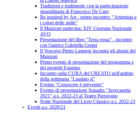
di Catello Maresca
Tradizioni e tradimenti: con la partecipazione
straordinaria di Francesco De Caro
Be inspired by Art - primo incontro: "Artemisia e
i colori delle stelle"
Il Manzoni partecipa: XIV Giornata Nazionale
AVO
Presentazione del libro "Terra rossa" - incontro
con l'autrice Gabriella Genisi
Il Vescovo Pietro Lagnese incontra gli alunni del
Manzoni
Primo evento di presentazione del programma e
dei progetti Erasmus
Incontro sulla CURA del CREATO nell'ambito
della settimana "Laudato sì"
Evento "Conoscere è prevenire"
Evento di presentazione Squadra "Juvecaserta
2021" a.s. 2022-23 al Teatro Parravano
Notte Nazionale del Liceo Classico a.s. 2022-23
Eventi a.s. 2020/21