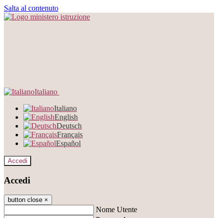
Salta al contenuto
Italiano
Italiano
English
Deutsch
Français
Español
Accedi
Accedi
button close
×
Nome Utente