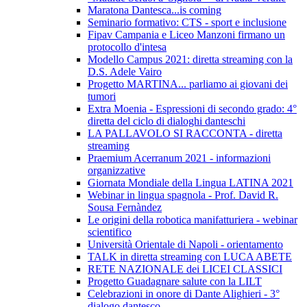
Maratona Dantesca...is coming
Seminario formativo: CTS - sport e inclusione
Fipav Campania e Liceo Manzoni firmano un
protocollo d'intesa
Modello Campus 2021: diretta streaming con la
D.S. Adele Vairo
Progetto MARTINA... parliamo ai giovani dei
tumori
Extra Moenia - Espressioni di secondo grado: 4°
diretta del ciclo di dialoghi danteschi
LA PALLAVOLO SI RACCONTA - diretta
streaming
Praemium Acerranum 2021 - informazioni
organizzative
Giornata Mondiale della Lingua LATINA 2021
Webinar in lingua spagnola - Prof. David R.
Sousa Fernàndez
Le origini della robotica manifatturiera - webinar
scientifico
Università Orientale di Napoli - orientamento
TALK in diretta streaming con LUCA ABETE
RETE NAZIONALE dei LICEI CLASSICI
Progetto Guadagnare salute con la LILT
Celebrazioni in onore di Dante Alighieri - 3°
dialogo dantesco