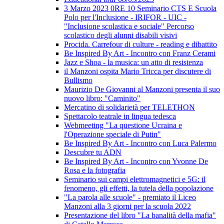
3 Marzo 2023 0RE 10 Seminario CTS E Scuola
Polo per l'Inclusione - IRIFOR - UIC -
"Inclusione scolastica e sociale" Percorso
scolastico degli alunni disabili visivi
Procida. Carrefour di culture - reading e dibattito
Be Inspired By Art - Incontro con Franz Cerami
Jazz e Shoa - la musica: un atto di resistenza
il Manzoni ospita Mario Tricca per discutere di
Bullismo
Maurizio De Giovanni al Manzoni presenta il suo
nuovo libro: "Caminito"
Mercatino di solidarietà per TELETHON
Spettacolo teatrale in lingua tedesca
Webmeeting "La questione Ucraina e
l'Operazione speciale di Putin"
Be Inspired By Art - Incontro con Luca Palermo
Descubre tu ADN
Be Inspired By Art - Incontro con Yvonne De
Rosa e la fotografia
Seminario sui campi elettromagnetici e 5G: il
fenomeno, gli effetti, la tutela della popolazione
"La parola alle scuole" - premiato il Liceo
Manzoni alla 3 giorni per la scuola 2022
Presentazione del libro "La banalità della mafia"