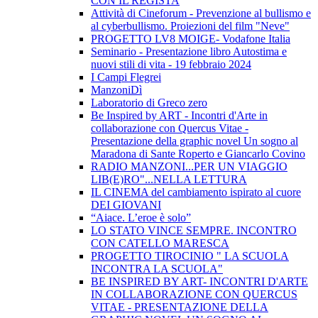
CON IL REGISTA
Attività di Cineforum - Prevenzione al bullismo e
al cyberbullismo. Proiezioni del film "Neve"
PROGETTO LV8 MOIGE- Vodafone Italia
Seminario - Presentazione libro Autostima e
nuovi stili di vita - 19 febbraio 2024
I Campi Flegrei
ManzoniDì
Laboratorio di Greco zero
Be Inspired by ART - Incontri d'Arte in
collaborazione con Quercus Vitae -
Presentazione della graphic novel Un sogno al
Maradona di Sante Roperto e Giancarlo Covino
RADIO MANZONI...PER UN VIAGGIO
LIB(E)RO"...NELLA LETTURA
IL CINEMA del cambiamento ispirato al cuore
DEI GIOVANI
“Aiace. L’eroe è solo”
LO STATO VINCE SEMPRE. INCONTRO
CON CATELLO MARESCA
PROGETTO TIROCINIO " LA SCUOLA
INCONTRA LA SCUOLA"
BE INSPIRED BY ART- INCONTRI D'ARTE
IN COLLABORAZIONE CON QUERCUS
VITAE - PRESENTAZIONE DELLA