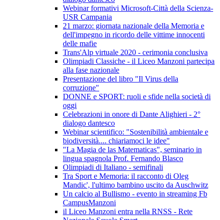
Webinar formativi Microsoft-Città della Scienza-
USR Campania
21 marzo: giornata nazionale della Memoria e
dell'impegno in ricordo delle vittime innocenti
delle mafie
Trans'Alp virtuale 2020 - cerimonia conclusiva
Olimpiadi Classiche - il Liceo Manzoni partecipa
alla fase nazionale
Presentazione del libro "Il Virus della
corruzione"
DONNE e SPORT: ruoli e sfide nella società di
oggi
Celebrazioni in onore di Dante Alighieri - 2°
dialogo dantesco
Webinar scientifico: "Sostenibilità ambientale e
biodiversità.... chiariamoci le idee"
"La Magia de las Matematicas", seminario in
lingua spagnola Prof. Fernando Blasco
Olimpiadi di Italiano - semifinali
Tra Sport e Memoria: il racconto di Oleg
Mandic', l'ultimo bambino uscito da Auschwitz
Un calcio al Bullismo - evento in streaming Fb
CampusManzoni
il Liceo Manzoni entra nella RNSS - Rete