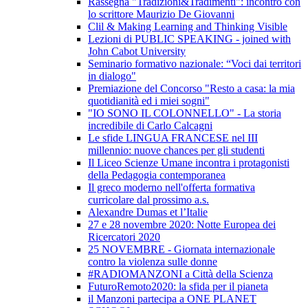
Rassegna "Tradizioni&Tradimenti": incontro con
lo scrittore Maurizio De Giovanni
Clil & Making Learning and Thinking Visible
Lezioni di PUBLIC SPEAKING - joined with
John Cabot University
Seminario formativo nazionale: “Voci dai territori
in dialogo"
Premiazione del Concorso "Resto a casa: la mia
quotidianità ed i miei sogni"
"IO SONO IL COLONNELLO" - La storia
incredibile di Carlo Calcagni
Le sfide LINGUA FRANCESE nel III
millennio: nuove chances per gli studenti
Il Liceo Scienze Umane incontra i protagonisti
della Pedagogia contemporanea
Il greco moderno nell'offerta formativa
curricolare dal prossimo a.s.
Alexandre Dumas et l’Italie
27 e 28 novembre 2020: Notte Europea dei
Ricercatori 2020
25 NOVEMBRE - Giornata internazionale
contro la violenza sulle donne
#RADIOMANZONI a Città della Scienza
FuturoRemoto2020: la sfida per il pianeta
il Manzoni partecipa a ONE PLANET