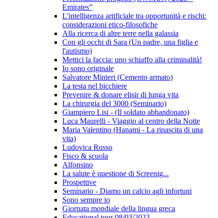
Emirates”
L'intelligenza artificiale tra opportunità e rischi:
considerazioni etico-filosofiche
Alla ricerca di altre terre nella galassia
Con gli occhi di Sara (Un padre, una figlia e
l'autismo)
Mettici la faccia: uno schiaffo alla criminalità!
Io sono originale
Salvatore Minieri (Cemento armato)
La testa nel bicchiere
Prevenire & donare elisir di lunga vita
La chirurgia del 3000 (Seminario)
Giampiero Lisi - (Il soldato abbandonato)
Luca Maurelli - Viaggio al centro della Notte
Maria Valentino (Hanami - La rinascita di una
vita)
Ludovica Russo
Fisco & scuola
Alfonsino
La salute è questione di Screenig...
Prospettive
Seminario - Diamo un calcio agli infortuni
Sono sempre io
Giornata mondiale della lingua greca
Educational tour 08/03/2023