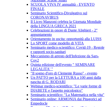
Nazionale Scuole Smart
SCUOLA VIVA IV annualità - EVENTO
FINALE
Seminario Scientifico-Divulgativo sul
CORONAVIRUS
Il Liceo Manzoni celebra la Giornata Mondiale
della LINGUA GRECA 2021
Celebrazioni in onore di Dante Alighieri - 2°
appuntamento
Orientamento in uscita: opportunità alla LUISS
Lo SPORT come modello di VITA
Seminario medico-scientifico: Covid-19 - Regole
e rapporti socio-sanitari
Meccanismo di arresto dell'Infezione da Sars-
Cov2
Quinta edizione dell'evento " SEMINARE
LEGALITA' "
"Il sogno d'oro di Clemente Russo" - evento
Un PATTO per la LETTURA a 100 anni dalla
nascita di G. RODARI
Webinar medico-scientifico: "Le varie forme di
DIABETE e l'aspetto psicologico"
Seminario scientifico: "La Matematica nella vita"
Seminario online: ARMONIA dai Pitagorici ad
Empedocle