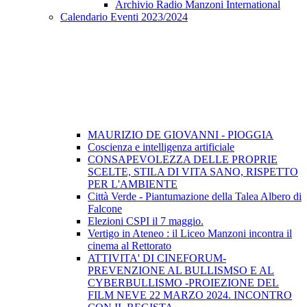
Archivio Radio Manzoni International
Calendario Eventi 2023/2024
MAURIZIO DE GIOVANNI - PIOGGIA
Coscienza e intelligenza artificiale
CONSAPEVOLEZZA DELLE PROPRIE
SCELTE, STILA DI VITA SANO, RISPETTO
PER L'AMBIENTE
Città Verde - Piantumazione della Talea Albero di
Falcone
Elezioni CSPI il 7 maggio.
Vertigo in Ateneo : il Liceo Manzoni incontra il
cinema al Rettorato
ATTIVITA' DI CINEFORUM-
PREVENZIONE AL BULLISMSO E AL
CYBERBULLISMO -PROIEZIONE DEL
FILM NEVE 22 MARZO 2024. INCONTRO