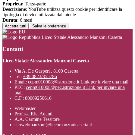
Proprieta:
Terza-parte
Descrizione:
YouTube utilizza questo cookie per identificare la
tipologia di device utilizzata dall'utente.
Durata:
6 mesi
Accetta tutti
Salva le preferenze
Liceo Statale Alessandro Manzoni Caserta
Contatti
Liceo Statale Alessandro Manzoni Caserta
Via A. De Gasperi , 8100 Caserta
Tel:
+39 0823/355786
Email:
cepm010008@istruzione.it
Link per inviare una mail
PEC:
cepm010008@pec.istruzione.it
Link per inviare una
mail
C.F.: 80009250616
Webmaster
Prof.ssa Rita Adanti
A.A. Carmine Tessitore
sitowebmanzoni@liceomanzonicaserta.it