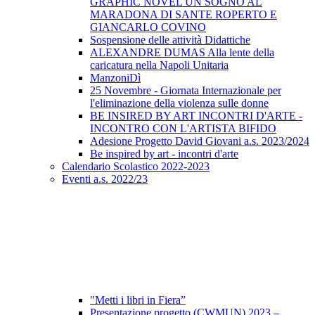
GRAPHIC NOVEL UN SOGNO AL
MARADONA DI SANTE ROPERTO E
GIANCARLO COVINO
Sospensione delle attività Didattiche
ALEXANDRE DUMAS Alla lente della
caricatura nella Napoli Unitaria
ManzoniDì
25 Novembre - Giornata Internazionale per
l'eliminazione della violenza sulle donne
BE INSIRED BY ART INCONTRI D'ARTE -
INCONTRO CON L'ARTISTA BIFIDO
Adesione Progetto David Giovani a.s. 2023/2024
Be inspired by art - incontri d'arte
Calendario Scolastico 2022-2023
Eventi a.s. 2022/23
"Metti i libri in Fiera”
Presentazione progetto (CWMUN) 2023 –