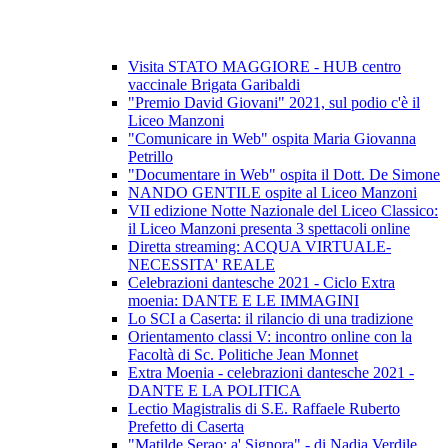
Visita STATO MAGGIORE - HUB centro
vaccinale Brigata Garibaldi
"Premio David Giovani" 2021, sul podio c'è il
Liceo Manzoni
"Comunicare in Web" ospita Maria Giovanna
Petrillo
"Documentare in Web" ospita il Dott. De Simone
NANDO GENTILE ospite al Liceo Manzoni
VII edizione Notte Nazionale del Liceo Classico:
il Liceo Manzoni presenta 3 spettacoli online
Diretta streaming: ACQUA VIRTUALE-
NECESSITA' REALE
Celebrazioni dantesche 2021 - Ciclo Extra
moenia: DANTE E LE IMMAGINI
Lo SCI a Caserta: il rilancio di una tradizione
Orientamento classi V: incontro online con la
Facoltà di Sc. Politiche Jean Monnet
Extra Moenia - celebrazioni dantesche 2021 -
DANTE E LA POLITICA
Lectio Magistralis di S.E. Raffaele Ruberto
Prefetto di Caserta
"Matilde Serao: a' Signora" - di Nadia Verdile