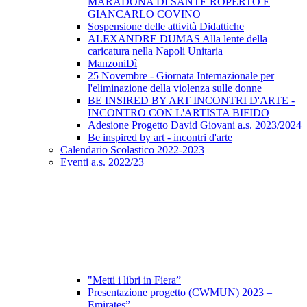
MARADONA DI SANTE ROPERTO E
GIANCARLO COVINO
Sospensione delle attività Didattiche
ALEXANDRE DUMAS Alla lente della
caricatura nella Napoli Unitaria
ManzoniDì
25 Novembre - Giornata Internazionale per
l'eliminazione della violenza sulle donne
BE INSIRED BY ART INCONTRI D'ARTE -
INCONTRO CON L'ARTISTA BIFIDO
Adesione Progetto David Giovani a.s. 2023/2024
Be inspired by art - incontri d'arte
Calendario Scolastico 2022-2023
Eventi a.s. 2022/23
"Metti i libri in Fiera”
Presentazione progetto (CWMUN) 2023 –
Emirates”