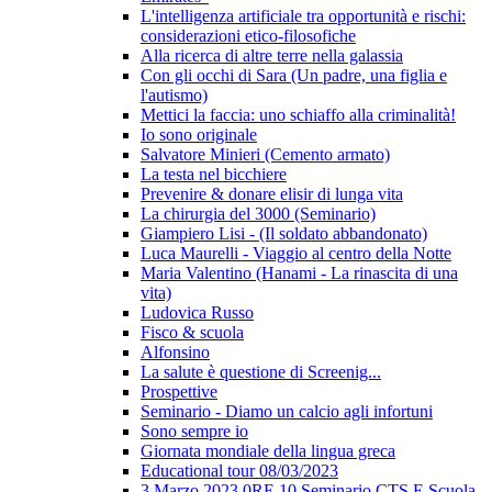
L'intelligenza artificiale tra opportunità e rischi:
considerazioni etico-filosofiche
Alla ricerca di altre terre nella galassia
Con gli occhi di Sara (Un padre, una figlia e
l'autismo)
Mettici la faccia: uno schiaffo alla criminalità!
Io sono originale
Salvatore Minieri (Cemento armato)
La testa nel bicchiere
Prevenire & donare elisir di lunga vita
La chirurgia del 3000 (Seminario)
Giampiero Lisi - (Il soldato abbandonato)
Luca Maurelli - Viaggio al centro della Notte
Maria Valentino (Hanami - La rinascita di una
vita)
Ludovica Russo
Fisco & scuola
Alfonsino
La salute è questione di Screenig...
Prospettive
Seminario - Diamo un calcio agli infortuni
Sono sempre io
Giornata mondiale della lingua greca
Educational tour 08/03/2023
3 Marzo 2023 0RE 10 Seminario CTS E Scuola