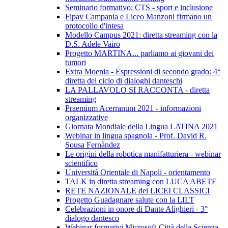
Seminario formativo: CTS - sport e inclusione
Fipav Campania e Liceo Manzoni firmano un
protocollo d'intesa
Modello Campus 2021: diretta streaming con la
D.S. Adele Vairo
Progetto MARTINA... parliamo ai giovani dei
tumori
Extra Moenia - Espressioni di secondo grado: 4°
diretta del ciclo di dialoghi danteschi
LA PALLAVOLO SI RACCONTA - diretta
streaming
Praemium Acerranum 2021 - informazioni
organizzative
Giornata Mondiale della Lingua LATINA 2021
Webinar in lingua spagnola - Prof. David R.
Sousa Fernàndez
Le origini della robotica manifatturiera - webinar
scientifico
Università Orientale di Napoli - orientamento
TALK in diretta streaming con LUCA ABETE
RETE NAZIONALE dei LICEI CLASSICI
Progetto Guadagnare salute con la LILT
Celebrazioni in onore di Dante Alighieri - 3°
dialogo dantesco
Webinar formativi Microsoft-Città della Scienza-