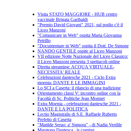
Visita STATO MAGGIORE - HUB centro
vaccinale Brigata Garibaldi
"Premio David Giovani" 2021, sul podio c'è il
Liceo Manzoni
"Comunicare in Web" ospita Maria Giovanna
Petrillo
"Documentare in Web" ospita il Dott. De Simone
NANDO GENTILE ospite al Liceo Manzoni
VII edizione Notte Nazionale del Liceo Classico:
il Liceo Manzoni presenta 3 spettacoli online
Diretta streaming: ACQUA VIRTUALE-
NECESSITA' REALE
Celebrazioni dantesche 2021 - Ciclo Extra
moenia: DANTE E LE IMMAGINI
Lo SCI a Caserta: il rilancio di una tradizione
Orientamento classi V: incontro online con la
Facoltà di Sc. Politiche Jean Monnet
Extra Moenia - celebrazioni dantesche 2021 -
DANTE E LA POLITICA
Lectio Magistralis di S.E. Raffaele Ruberto
Prefetto di Caserta
"Matilde Serao: a' Signora" - di Nadia Verdile
Maratona Dantesca...is coming