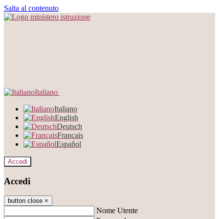
Salta al contenuto
Italiano
Italiano
English
Deutsch
Français
Español
Accedi
Accedi
button close
×
Nome Utente