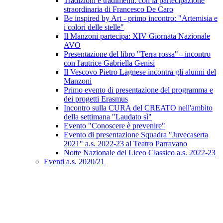
Tradizioni e tradimenti: con la partecipazione
straordinaria di Francesco De Caro
Be inspired by Art - primo incontro: "Artemisia e
i colori delle stelle"
Il Manzoni partecipa: XIV Giornata Nazionale
AVO
Presentazione del libro "Terra rossa" - incontro
con l'autrice Gabriella Genisi
Il Vescovo Pietro Lagnese incontra gli alunni del
Manzoni
Primo evento di presentazione del programma e
dei progetti Erasmus
Incontro sulla CURA del CREATO nell'ambito
della settimana "Laudato sì"
Evento "Conoscere è prevenire"
Evento di presentazione Squadra "Juvecaserta
2021" a.s. 2022-23 al Teatro Parravano
Notte Nazionale del Liceo Classico a.s. 2022-23
Eventi a.s. 2020/21