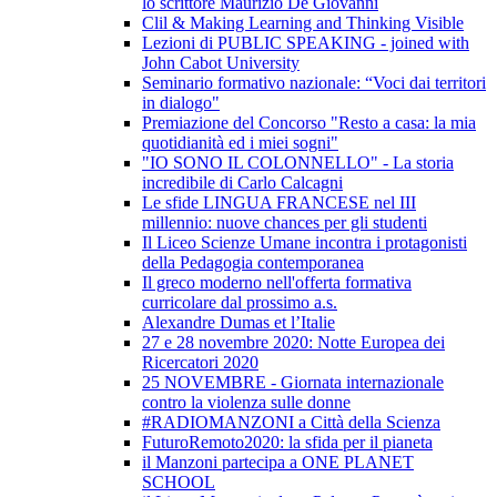
lo scrittore Maurizio De Giovanni
Clil & Making Learning and Thinking Visible
Lezioni di PUBLIC SPEAKING - joined with
John Cabot University
Seminario formativo nazionale: “Voci dai territori
in dialogo"
Premiazione del Concorso "Resto a casa: la mia
quotidianità ed i miei sogni"
"IO SONO IL COLONNELLO" - La storia
incredibile di Carlo Calcagni
Le sfide LINGUA FRANCESE nel III
millennio: nuove chances per gli studenti
Il Liceo Scienze Umane incontra i protagonisti
della Pedagogia contemporanea
Il greco moderno nell'offerta formativa
curricolare dal prossimo a.s.
Alexandre Dumas et l’Italie
27 e 28 novembre 2020: Notte Europea dei
Ricercatori 2020
25 NOVEMBRE - Giornata internazionale
contro la violenza sulle donne
#RADIOMANZONI a Città della Scienza
FuturoRemoto2020: la sfida per il pianeta
il Manzoni partecipa a ONE PLANET
SCHOOL