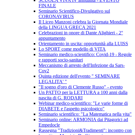
SCUOLA VIVA IV annualità - EVENTO
FINALE
Seminario Scientifico-Divulgativo sul
CORONAVIRUS
Il Liceo Manzoni celebra la Giornata Mondiale
della LINGUA GRECA 2021
Celebrazioni in onore di Dante Alighieri - 2°
appuntamento
Orientamento in uscita: opportunità alla LUISS
Lo SPORT come modello di VITA
Seminario medico-scientifico: Covid-19 - Regole
e rapporti socio-sanitari
Meccanismo di arresto dell'Infezione da Sars-
Cov2
Quinta edizione dell'evento " SEMINARE
LEGALITA' "
"Il sogno d'oro di Clemente Russo" - evento
Un PATTO per la LETTURA a 100 anni dalla
nascita di G. RODARI
Webinar medico-scientifico: "Le varie forme di
DIABETE e l'aspetto psicologico"
Seminario scientifico: "La Matematica nella vita"
Seminario online: ARMONIA dai Pitagorici ad
Empedocle
Rassegna "Tradizioni&Tradimenti": incontro con