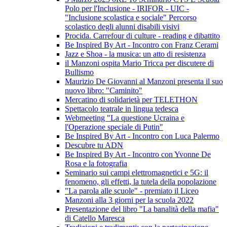
Polo per l'Inclusione - IRIFOR - UIC -
"Inclusione scolastica e sociale" Percorso
scolastico degli alunni disabili visivi
Procida. Carrefour di culture - reading e dibattito
Be Inspired By Art - Incontro con Franz Cerami
Jazz e Shoa - la musica: un atto di resistenza
il Manzoni ospita Mario Tricca per discutere di
Bullismo
Maurizio De Giovanni al Manzoni presenta il suo
nuovo libro: "Caminito"
Mercatino di solidarietà per TELETHON
Spettacolo teatrale in lingua tedesca
Webmeeting "La questione Ucraina e
l'Operazione speciale di Putin"
Be Inspired By Art - Incontro con Luca Palermo
Descubre tu ADN
Be Inspired By Art - Incontro con Yvonne De
Rosa e la fotografia
Seminario sui campi elettromagnetici e 5G: il
fenomeno, gli effetti, la tutela della popolazione
"La parola alle scuole" - premiato il Liceo
Manzoni alla 3 giorni per la scuola 2022
Presentazione del libro "La banalità della mafia"
di Catello Maresca