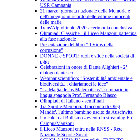
USR Campania
21 marzo: giornata nazionale della Memoria e
dell'impegno in ricordo delle vittime innocenti
delle mafie
Trans'Alp virtuale 2020 - cerimonia conclusiva
Olimpiadi Classiche - il Liceo Manzoni partecipa
alla fase nazionale
Presentazione del libro "Il Virus della
corruzione"
DONNE e SPORT: ruoli e sfide nella società di
oggi
Celebrazioni in onore di Dante Alighieri - 2°
dialogo dantesco
Webinar scientifico: "Sostenibilità ambientale e
biodiversità.... chiariamoci le idee"
"La Magia de las Matematicas", seminario in
lingua spagnola Prof. Fernando Blasco
Olimpiadi di Italiano - semifinali
Tra Sport e Memoria: il racconto di Oleg
Mandic', l'ultimo bambino uscito da Auschwitz
Un calcio al Bullismo - evento in streaming Fb
CampusManzoni
il Liceo Manzoni entra nella RNSS - Rete
Nazionale Scuole Smart