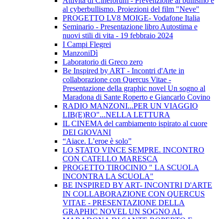
Attività di Cineforum - Prevenzione al bullismo e
al cyberbullismo. Proiezioni del film "Neve"
PROGETTO LV8 MOIGE- Vodafone Italia
Seminario - Presentazione libro Autostima e
nuovi stili di vita - 19 febbraio 2024
I Campi Flegrei
ManzoniDì
Laboratorio di Greco zero
Be Inspired by ART - Incontri d'Arte in
collaborazione con Quercus Vitae -
Presentazione della graphic novel Un sogno al
Maradona di Sante Roperto e Giancarlo Covino
RADIO MANZONI...PER UN VIAGGIO
LIB(E)RO"...NELLA LETTURA
IL CINEMA del cambiamento ispirato al cuore
DEI GIOVANI
“Aiace. L’eroe è solo”
LO STATO VINCE SEMPRE. INCONTRO
CON CATELLO MARESCA
PROGETTO TIROCINIO " LA SCUOLA
INCONTRA LA SCUOLA"
BE INSPIRED BY ART- INCONTRI D'ARTE
IN COLLABORAZIONE CON QUERCUS
VITAE - PRESENTAZIONE DELLA
GRAPHIC NOVEL UN SOGNO AL