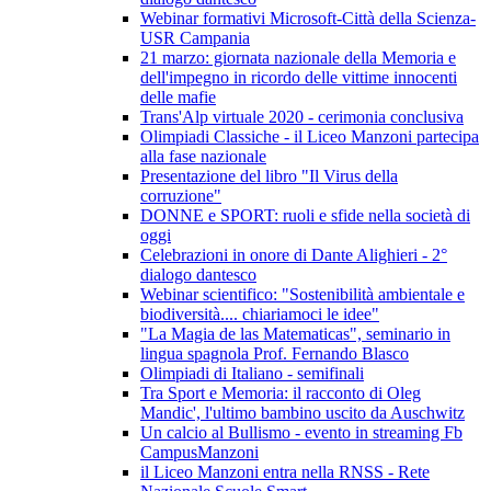
Webinar formativi Microsoft-Città della Scienza-
USR Campania
21 marzo: giornata nazionale della Memoria e
dell'impegno in ricordo delle vittime innocenti
delle mafie
Trans'Alp virtuale 2020 - cerimonia conclusiva
Olimpiadi Classiche - il Liceo Manzoni partecipa
alla fase nazionale
Presentazione del libro "Il Virus della
corruzione"
DONNE e SPORT: ruoli e sfide nella società di
oggi
Celebrazioni in onore di Dante Alighieri - 2°
dialogo dantesco
Webinar scientifico: "Sostenibilità ambientale e
biodiversità.... chiariamoci le idee"
"La Magia de las Matematicas", seminario in
lingua spagnola Prof. Fernando Blasco
Olimpiadi di Italiano - semifinali
Tra Sport e Memoria: il racconto di Oleg
Mandic', l'ultimo bambino uscito da Auschwitz
Un calcio al Bullismo - evento in streaming Fb
CampusManzoni
il Liceo Manzoni entra nella RNSS - Rete