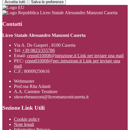
Accetta tutti
Salva le preferenze
Liceo Statale Alessandro Manzoni Caserta
Contatti
Liceo Statale Alessandro Manzoni Caserta
Via A. De Gasperi , 8100 Caserta
Tel:
+39 0823/355786
Email:
cepm010008@istruzione.it
Link per inviare una mail
PEC:
cepm010008@pec.istruzione.it
Link per inviare una
mail
C.F.: 80009250616
Webmaster
Prof.ssa Rita Adanti
A.A. Carmine Tessitore
sitowebmanzoni@liceomanzonicaserta.it
Sezione Link Utili
Cookie policy
Note legali
Informativa Privacy