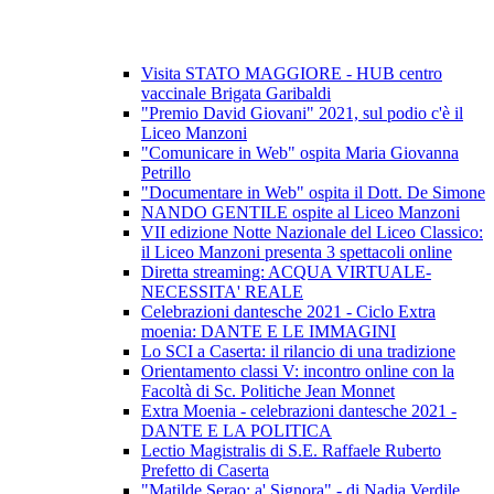
Visita STATO MAGGIORE - HUB centro
vaccinale Brigata Garibaldi
"Premio David Giovani" 2021, sul podio c'è il
Liceo Manzoni
"Comunicare in Web" ospita Maria Giovanna
Petrillo
"Documentare in Web" ospita il Dott. De Simone
NANDO GENTILE ospite al Liceo Manzoni
VII edizione Notte Nazionale del Liceo Classico:
il Liceo Manzoni presenta 3 spettacoli online
Diretta streaming: ACQUA VIRTUALE-
NECESSITA' REALE
Celebrazioni dantesche 2021 - Ciclo Extra
moenia: DANTE E LE IMMAGINI
Lo SCI a Caserta: il rilancio di una tradizione
Orientamento classi V: incontro online con la
Facoltà di Sc. Politiche Jean Monnet
Extra Moenia - celebrazioni dantesche 2021 -
DANTE E LA POLITICA
Lectio Magistralis di S.E. Raffaele Ruberto
Prefetto di Caserta
"Matilde Serao: a' Signora" - di Nadia Verdile