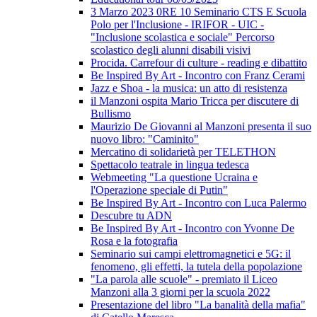
3 Marzo 2023 0RE 10 Seminario CTS E Scuola
Polo per l'Inclusione - IRIFOR - UIC -
"Inclusione scolastica e sociale" Percorso
scolastico degli alunni disabili visivi
Procida. Carrefour di culture - reading e dibattito
Be Inspired By Art - Incontro con Franz Cerami
Jazz e Shoa - la musica: un atto di resistenza
il Manzoni ospita Mario Tricca per discutere di
Bullismo
Maurizio De Giovanni al Manzoni presenta il suo
nuovo libro: "Caminito"
Mercatino di solidarietà per TELETHON
Spettacolo teatrale in lingua tedesca
Webmeeting "La questione Ucraina e
l'Operazione speciale di Putin"
Be Inspired By Art - Incontro con Luca Palermo
Descubre tu ADN
Be Inspired By Art - Incontro con Yvonne De
Rosa e la fotografia
Seminario sui campi elettromagnetici e 5G: il
fenomeno, gli effetti, la tutela della popolazione
"La parola alle scuole" - premiato il Liceo
Manzoni alla 3 giorni per la scuola 2022
Presentazione del libro "La banalità della mafia"