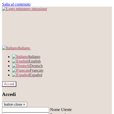
Salta al contenuto
Italiano
Italiano
English
Deutsch
Français
Español
Accedi
Accedi
button close
×
Nome Utente