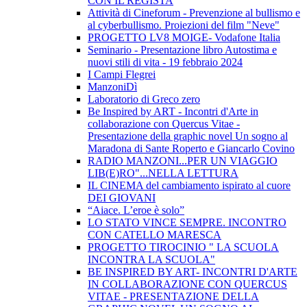
CON IL REGISTA
Attività di Cineforum - Prevenzione al bullismo e
al cyberbullismo. Proiezioni del film "Neve"
PROGETTO LV8 MOIGE- Vodafone Italia
Seminario - Presentazione libro Autostima e
nuovi stili di vita - 19 febbraio 2024
I Campi Flegrei
ManzoniDì
Laboratorio di Greco zero
Be Inspired by ART - Incontri d'Arte in
collaborazione con Quercus Vitae -
Presentazione della graphic novel Un sogno al
Maradona di Sante Roperto e Giancarlo Covino
RADIO MANZONI...PER UN VIAGGIO
LIB(E)RO"...NELLA LETTURA
IL CINEMA del cambiamento ispirato al cuore
DEI GIOVANI
“Aiace. L’eroe è solo”
LO STATO VINCE SEMPRE. INCONTRO
CON CATELLO MARESCA
PROGETTO TIROCINIO " LA SCUOLA
INCONTRA LA SCUOLA"
BE INSPIRED BY ART- INCONTRI D'ARTE
IN COLLABORAZIONE CON QUERCUS
VITAE - PRESENTAZIONE DELLA