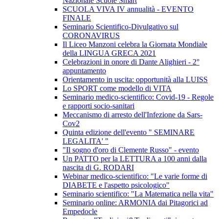
Nazionale Scuole Smart
SCUOLA VIVA IV annualità - EVENTO
FINALE
Seminario Scientifico-Divulgativo sul
CORONAVIRUS
Il Liceo Manzoni celebra la Giornata Mondiale
della LINGUA GRECA 2021
Celebrazioni in onore di Dante Alighieri - 2°
appuntamento
Orientamento in uscita: opportunità alla LUISS
Lo SPORT come modello di VITA
Seminario medico-scientifico: Covid-19 - Regole
e rapporti socio-sanitari
Meccanismo di arresto dell'Infezione da Sars-
Cov2
Quinta edizione dell'evento " SEMINARE
LEGALITA' "
"Il sogno d'oro di Clemente Russo" - evento
Un PATTO per la LETTURA a 100 anni dalla
nascita di G. RODARI
Webinar medico-scientifico: "Le varie forme di
DIABETE e l'aspetto psicologico"
Seminario scientifico: "La Matematica nella vita"
Seminario online: ARMONIA dai Pitagorici ad
Empedocle