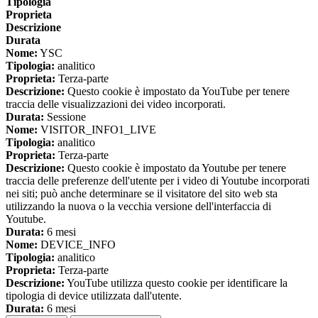
Tipologia
Proprieta
Descrizione
Durata
Nome:
YSC
Tipologia:
analitico
Proprieta:
Terza-parte
Descrizione:
Questo cookie è impostato da YouTube per tenere
traccia delle visualizzazioni dei video incorporati.
Durata:
Sessione
Nome:
VISITOR_INFO1_LIVE
Tipologia:
analitico
Proprieta:
Terza-parte
Descrizione:
Questo cookie è impostato da Youtube per tenere
traccia delle preferenze dell'utente per i video di Youtube incorporati
nei siti; può anche determinare se il visitatore del sito web sta
utilizzando la nuova o la vecchia versione dell'interfaccia di
Youtube.
Durata:
6 mesi
Nome:
DEVICE_INFO
Tipologia:
analitico
Proprieta:
Terza-parte
Descrizione:
YouTube utilizza questo cookie per identificare la
tipologia di device utilizzata dall'utente.
Durata:
6 mesi