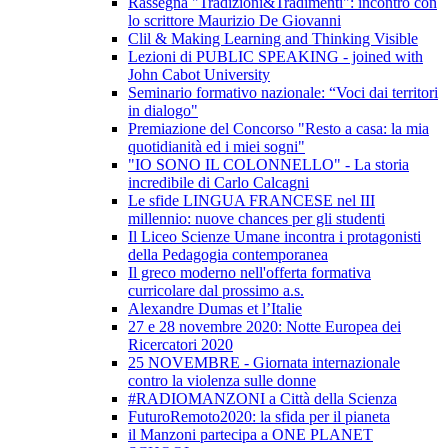
Rassegna "Tradizioni&Tradimenti": incontro con
lo scrittore Maurizio De Giovanni
Clil & Making Learning and Thinking Visible
Lezioni di PUBLIC SPEAKING - joined with
John Cabot University
Seminario formativo nazionale: “Voci dai territori
in dialogo"
Premiazione del Concorso "Resto a casa: la mia
quotidianità ed i miei sogni"
"IO SONO IL COLONNELLO" - La storia
incredibile di Carlo Calcagni
Le sfide LINGUA FRANCESE nel III
millennio: nuove chances per gli studenti
Il Liceo Scienze Umane incontra i protagonisti
della Pedagogia contemporanea
Il greco moderno nell'offerta formativa
curricolare dal prossimo a.s.
Alexandre Dumas et l’Italie
27 e 28 novembre 2020: Notte Europea dei
Ricercatori 2020
25 NOVEMBRE - Giornata internazionale
contro la violenza sulle donne
#RADIOMANZONI a Città della Scienza
FuturoRemoto2020: la sfida per il pianeta
il Manzoni partecipa a ONE PLANET