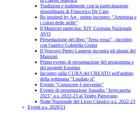
di Catello Maresca
Tradizioni e tradimenti: con la partecipazione
straordinaria di Francesco De Caro
Be inspired by Art - primo incontro: "Artemisia e
i colori delle stelle"
Il Manzoni partecipa: XIV Giornata Nazionale
AVO
Presentazione del libro "Terra rossa" - incontro
con l'autrice Gabriella Genisi
Il Vescovo Pietro Lagnese incontra gli alunni del
Manzoni
Primo evento di presentazione del programma e
dei progetti Erasmus
Incontro sulla CURA del CREATO nell'ambito
della settimana "Laudato sì"
Evento "Conoscere è prevenire"
Evento di presentazione Squadra "Juvecaserta
2021" a.s. 2022-23 al Teatro Parravano
Notte Nazionale del Liceo Classico a.s. 2022-23
Eventi a.s. 2020/21