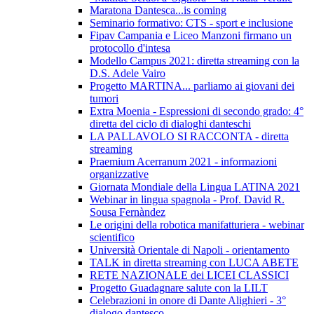
Maratona Dantesca...is coming
Seminario formativo: CTS - sport e inclusione
Fipav Campania e Liceo Manzoni firmano un
protocollo d'intesa
Modello Campus 2021: diretta streaming con la
D.S. Adele Vairo
Progetto MARTINA... parliamo ai giovani dei
tumori
Extra Moenia - Espressioni di secondo grado: 4°
diretta del ciclo di dialoghi danteschi
LA PALLAVOLO SI RACCONTA - diretta
streaming
Praemium Acerranum 2021 - informazioni
organizzative
Giornata Mondiale della Lingua LATINA 2021
Webinar in lingua spagnola - Prof. David R.
Sousa Fernàndez
Le origini della robotica manifatturiera - webinar
scientifico
Università Orientale di Napoli - orientamento
TALK in diretta streaming con LUCA ABETE
RETE NAZIONALE dei LICEI CLASSICI
Progetto Guadagnare salute con la LILT
Celebrazioni in onore di Dante Alighieri - 3°
dialogo dantesco