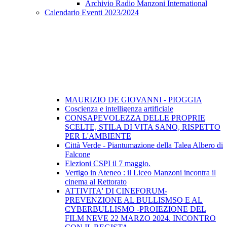
Archivio Radio Manzoni International
Calendario Eventi 2023/2024
MAURIZIO DE GIOVANNI - PIOGGIA
Coscienza e intelligenza artificiale
CONSAPEVOLEZZA DELLE PROPRIE
SCELTE, STILA DI VITA SANO, RISPETTO
PER L'AMBIENTE
Città Verde - Piantumazione della Talea Albero di
Falcone
Elezioni CSPI il 7 maggio.
Vertigo in Ateneo : il Liceo Manzoni incontra il
cinema al Rettorato
ATTIVITA' DI CINEFORUM-
PREVENZIONE AL BULLISMSO E AL
CYBERBULLISMO -PROIEZIONE DEL
FILM NEVE 22 MARZO 2024. INCONTRO