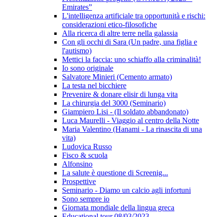
Emirates”
L'intelligenza artificiale tra opportunità e rischi:
considerazioni etico-filosofiche
Alla ricerca di altre terre nella galassia
Con gli occhi di Sara (Un padre, una figlia e
l'autismo)
Mettici la faccia: uno schiaffo alla criminalità!
Io sono originale
Salvatore Minieri (Cemento armato)
La testa nel bicchiere
Prevenire & donare elisir di lunga vita
La chirurgia del 3000 (Seminario)
Giampiero Lisi - (Il soldato abbandonato)
Luca Maurelli - Viaggio al centro della Notte
Maria Valentino (Hanami - La rinascita di una
vita)
Ludovica Russo
Fisco & scuola
Alfonsino
La salute è questione di Screenig...
Prospettive
Seminario - Diamo un calcio agli infortuni
Sono sempre io
Giornata mondiale della lingua greca
Educational tour 08/03/2023