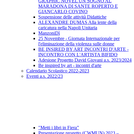
GRAPHIC NOVEL UN SOGNO AL
MARADONA DI SANTE ROPERTO E
GIANCARLO COVINO
Sospensione delle attività Didattiche
ALEXANDRE DUMAS Alla lente della
caricatura nella Napoli Unitaria
ManzoniDì
25 Novembre - Giornata Internazionale per
l'eliminazione della violenza sulle donne
BE INSIRED BY ART INCONTRI D'ARTE -
INCONTRO CON L'ARTISTA BIFIDO
Adesione Progetto David Giovani a.s. 2023/2024
Be inspired by art - incontri d'arte
Calendario Scolastico 2022-2023
Eventi a.s. 2022/23
"Metti i libri in Fiera”
Presentazione progetto (CWMUN) 2023 –